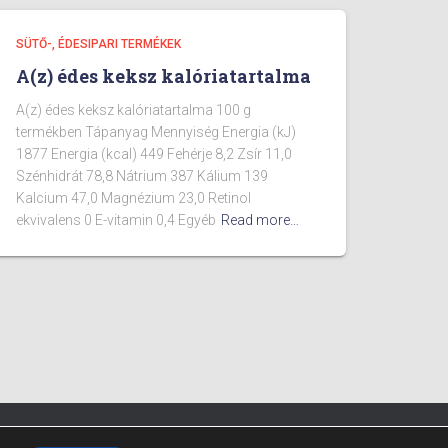
SÜTŐ-, ÉDESIPARI TERMÉKEK
A(z) édes keksz kalóriatartalma
A(z) édes keksz kalóriatartalma 100 g
termékben Tápanyag Mennyiség Energia (kJ)
1877 Energia (kcal) 449 Fehérje 8,2 Zsír 11,0
Szénhidrát 78,8 Nátrium 387 Kálium 139
Kalcium 47,0 Magnézium 23,0 Retinol
ekvivalens 0 E-vitamin 0,4 Egyéb
Read more…