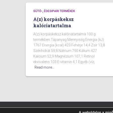
SÜTŐ-, ÉDESIPARI TERMÉKEK
A(z) korpáskeksz
kalóriatartalma
A(z) korpáskeksz kalóriatartalma 100 g
termékben Tápanyag Mennyiség Energia (kJ)
1767 Energia (kcal) 423 Fehérje 14,4 Zsír 13,8
Szénhidrát 59,8 Nátrium 790 Kálium 427
Kalcium 52,9 Magnézium 107,1 Retinol
ekvivalens 103 E-vitamin 4,1 Egyéb (víz,
Read more…
A weboldalon a minős