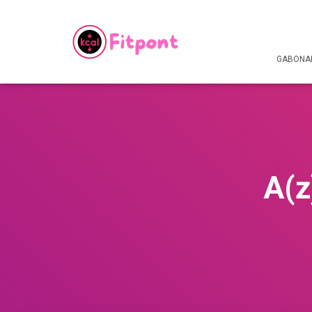
GABONAF
A(z