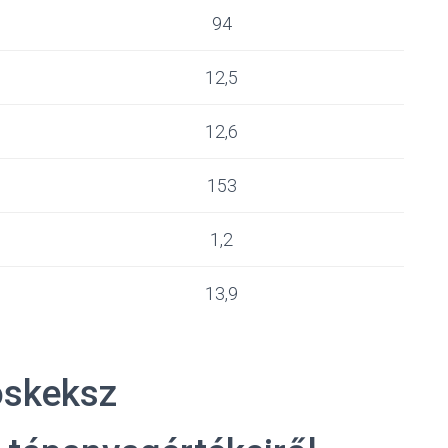
94
12,5
12,6
153
1,2
13,9
óskeksz