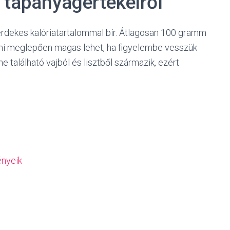
s tápanyagértékeiről
érdekes kalóriatartalommal bír. Átlagosan 100 gramm
 ami meglepően magas lehet, ha figyelembe vesszük
e található vajból és lisztből származik, ezért
ényeik