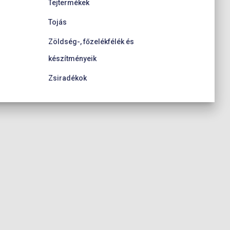
Tejtermékek
Tojás
Zöldség-, főzelékfélék és
készítményeik
Zsiradékok