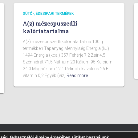
SÜTŐ-, ÉDESIPARI TERMÉKEK
A(z) mézespuszedli
kalóriatartalma
A(z) mézespuszedli kalóriatartalma 100 g
termékben Tápanyag Mennyiség Energia (kJ)
1494 Energia (kcal) 357 Fehérje 7,2 Zsír 4,5
Szénhidrát 71,5 Nátrium 20 Kálium 95 Kalcium
24,0 Magnézium 12,1 Retinol ekvivalens 26 E-
vitamin 0,2 Egyéb (víz,
Read more…
égi felhasználói élmény érdekében sütiket használunk.