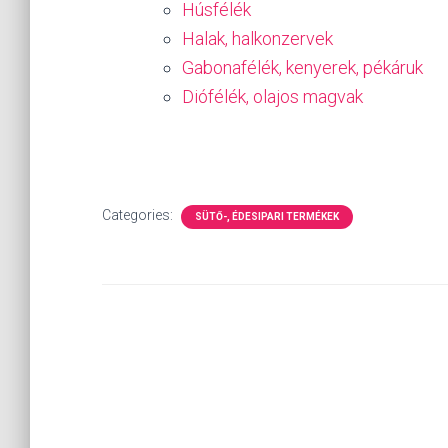
Húsfélék
Halak, halkonzervek
Gabonafélék, kenyerek, pékáruk
Diófélék, olajos magvak
Categories:
SÜTŐ-, ÉDESIPARI TERMÉKEK