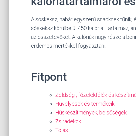
kalóriatartalmáról é
A sóskeksz, habár egyszerű snacknek tűnik, 
sóskeksz körülbelül 450 kalóriát tartalmaz,
az összetevőket. A kalóriák nagy része a benn
érdemes mértékkel fogyasztani.
Fitpont
Zöldség-, főzelékfélék és készítm
Hüvelyesek és termékeik
Húskészítmények, belsőségek
Zsiradékok
Tojás