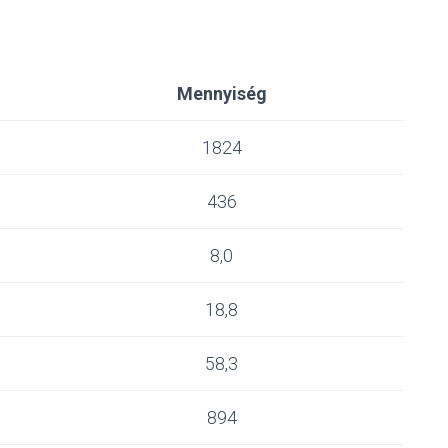
Mennyiség
1824
436
8,0
18,8
58,3
894