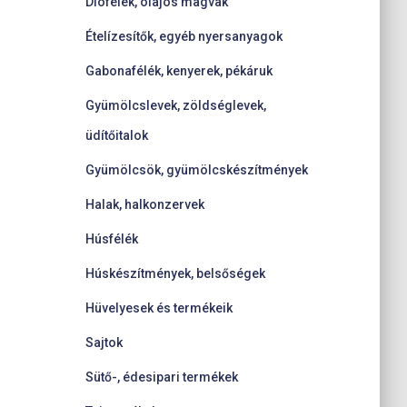
Diófélék, olajos magvak
Ételízesítők, egyéb nyersanyagok
Gabonafélék, kenyerek, pékáruk
Gyümölcslevek, zöldséglevek,
üdítőitalok
Gyümölcsök, gyümölcskészítmények
Halak, halkonzervek
Húsfélék
Húskészítmények, belsőségek
Hüvelyesek és termékeik
Sajtok
Sütő-, édesipari termékek