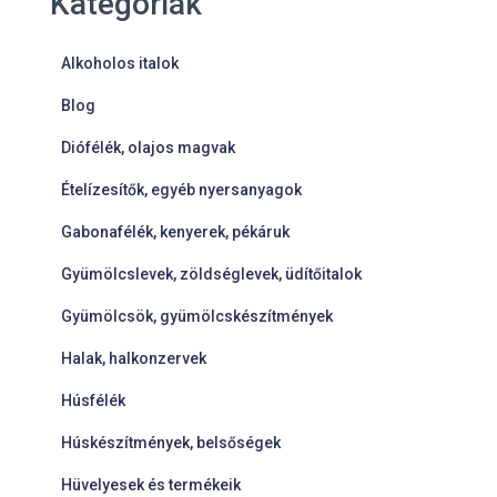
Kategóriák
Alkoholos italok
Blog
Diófélék, olajos magvak
Ételízesítők, egyéb nyersanyagok
Gabonafélék, kenyerek, pékáruk
Gyümölcslevek, zöldséglevek, üdítőitalok
Gyümölcsök, gyümölcskészítmények
Halak, halkonzervek
Húsfélék
Húskészítmények, belsőségek
Hüvelyesek és termékeik