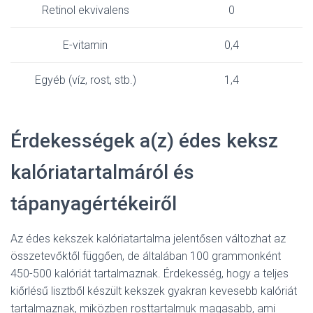
Retinol ekvivalens
0
E-vitamin
0,4
Egyéb (víz, rost, stb.)
1,4
Érdekességek a(z) édes keksz
kalóriatartalmáról és
tápanyagértékeiről
Az édes kekszek kalóriatartalma jelentősen változhat az
összetevőktől függően, de általában 100 grammonként
450-500 kalóriát tartalmaznak. Érdekesség, hogy a teljes
kiőrlésű lisztből készült kekszek gyakran kevesebb kalóriát
tartalmaznak, miközben rosttartalmuk magasabb, ami