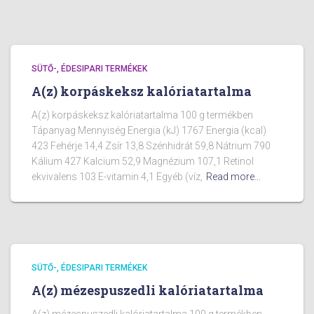
SÜTŐ-, ÉDESIPARI TERMÉKEK
A(z) korpáskeksz kalóriatartalma
A(z) korpáskeksz kalóriatartalma 100 g termékben
Tápanyag Mennyiség Energia (kJ) 1767 Energia (kcal)
423 Fehérje 14,4 Zsír 13,8 Szénhidrát 59,8 Nátrium 790
Kálium 427 Kalcium 52,9 Magnézium 107,1 Retinol
ekvivalens 103 E-vitamin 4,1 Egyéb (víz,
Read more…
SÜTŐ-, ÉDESIPARI TERMÉKEK
A(z) mézespuszedli kalóriatartalma