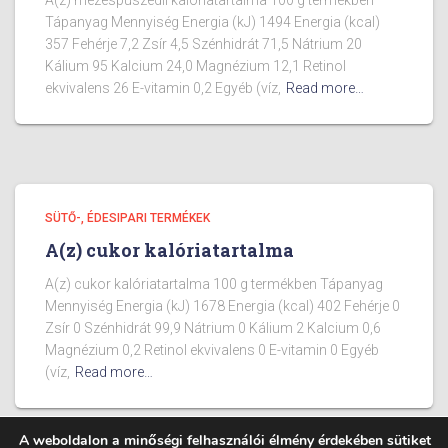
A(z) mézespuszedli kalóriatartalma 100 g termékben
Tápanyag Mennyiség Energia (kJ) 1494 Energia (kcal)
357 Fehérje 7,2 Zsír 4,5 Szénhidrát 71,5 Nátrium 20
Kálium 95 Kalcium 24,0 Magnézium 12,1 Retinol
ekvivalens 26 E-vitamin 0,2 Egyéb (víz,
Read more…
SÜTŐ-, ÉDESIPARI TERMÉKEK
A(z) cukor kalóriatartalma
A(z) cukor kalóriatartalma 100 g termékben Tápanyag
Mennyiség Energia (kJ) 1678 Energia (kcal) 402 Fehérje 0
Zsír 0 Szénhidrát 99,9 Nátrium 0 Kálium 2 Kalcium 0,6
Magnézium 0,2 Retinol ekvivalens 0 E-vitamin 0 Egyéb
(víz,
Read more…
A weboldalon a minőségi felhasználói élmény érdekében sütiket