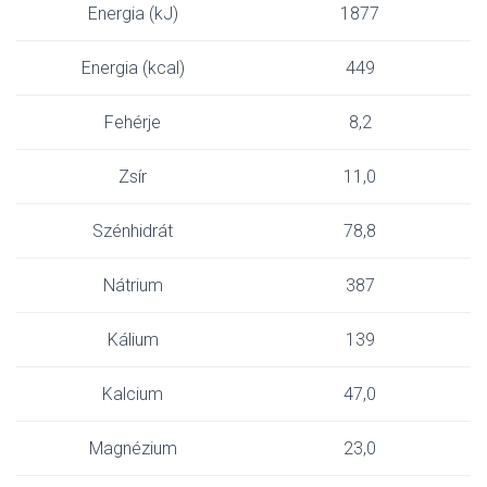
Energia (kJ)
1877
Energia (kcal)
449
Fehérje
8,2
Zsír
11,0
Szénhidrát
78,8
Nátrium
387
Kálium
139
Kalcium
47,0
Magnézium
23,0