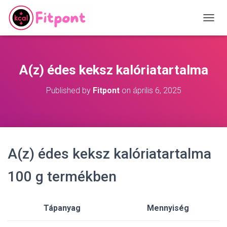
T
O
G
G
L
A(z) édes keksz kalóriatartalma
E
N
Published by
Fitpont
on
április 6, 2025
A
V
I
G
A
T
A(z) édes keksz kalóriatartalma
I
O
N
100 g termékben
Tápanyag
Mennyiség