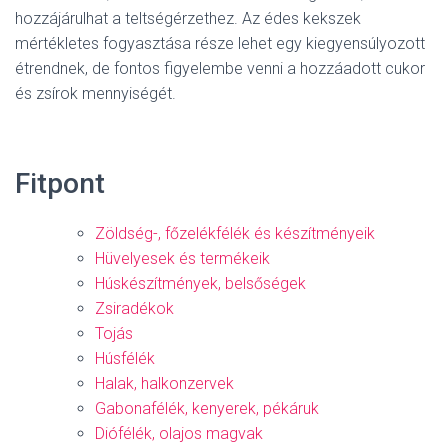
hozzájárulhat a teltségérzethez. Az édes kekszek
mértékletes fogyasztása része lehet egy kiegyensúlyozott
étrendnek, de fontos figyelembe venni a hozzáadott cukor
és zsírok mennyiségét.
Fitpont
Zöldség-, főzelékfélék és készítményeik
Hüvelyesek és termékeik
Húskészítmények, belsőségek
Zsiradékok
Tojás
Húsfélék
Halak, halkonzervek
Gabonafélék, kenyerek, pékáruk
Diófélék, olajos magvak