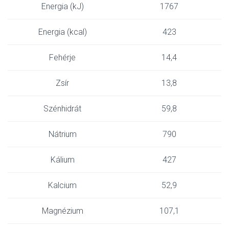
Energia (kJ)
1767
Energia (kcal)
423
Fehérje
14,4
Zsír
13,8
Szénhidrát
59,8
Nátrium
790
Kálium
427
Kalcium
52,9
Magnézium
107,1