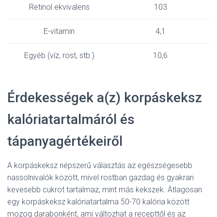
Retinol ekvivalens
103
E-vitamin
4,1
Egyéb (víz, rost, stb.)
10,6
Érdekességek a(z) korpáskeksz
kalóriatartalmáról és
tápanyagértékeiről
A korpáskeksz népszerű választás az egészségesebb
nassolnivalók között, mivel rostban gazdag és gyakran
kevesebb cukrot tartalmaz, mint más kekszek. Átlagosan
egy korpáskeksz kalóriatartalma 50-70 kalória között
mozog darabonként, ami változhat a recepttől és az