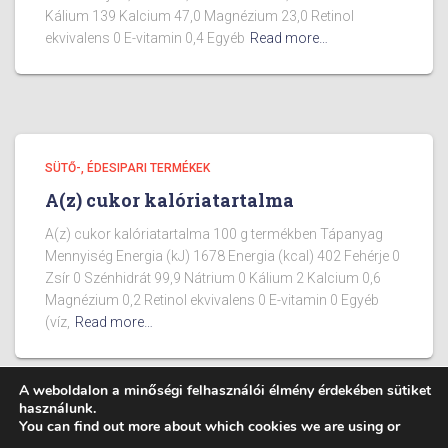
Kálium 139 Kalcium 47,0 Magnézium 23,0 Retinol
ekvivalens 0 E-vitamin 0,4 Egyéb
Read more…
SÜTŐ-, ÉDESIPARI TERMÉKEK
A(z) cukor kalóriatartalma
A(z) cukor kalóriatartalma 100 g termékben Tápanyag
Mennyiség Energia (kJ) 1678 Energia (kcal) 402 Fehérje 0
Zsír 0 Szénhidrát 99,9 Nátrium 0 Kálium 2 Kalcium 0,6
Magnézium 0,2 Retinol ekvivalens 0 E-vitamin 0 Egyéb
(víz,
Read more…
A weboldalon a minőségi felhasználói élmény érdekében sütiket
használunk.
You can find out more about which cookies we are using or
BLOG
ÉTELEK KALÓRIA TARTALMA