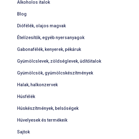
Alkoholos italok
Blog
Diófélék, olajos magvak
Ételízesítők, egyéb nyersanyagok
Gabonafélék, kenyerek, pékáruk
Gyümölcslevek, zöldséglevek, üdítőitalok
Gyümölcsök, gyümölcskészítmények
Halak, halkonzervek
Húsfélék
Húskészítmények, belsőségek
Hüvelyesek és termékeik
Sajtok