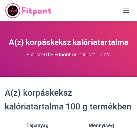
T
O
G
G
L
A(z) korpáskeksz kalóriatartalma
E
N
Published by
Fitpont
on
április 21, 2025
A
V
I
G
A
T
A(z) korpáskeksz
I
O
N
kalóriatartalma 100 g termékben
Tápanyag
Mennyiség