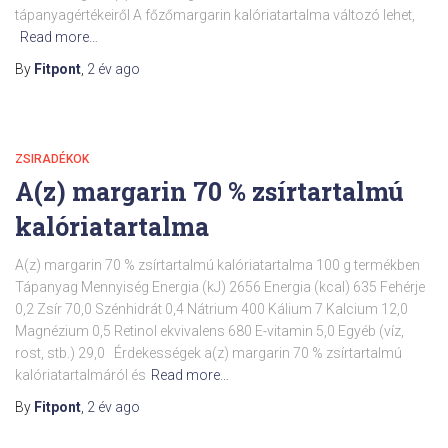
tápanyagértékeiről A főzőmargarin kalóriatartalma változó lehet,
Read more…
By
Fitpont
,
2 év
ago
ZSIRADÉKOK
A(z) margarin 70 % zsírtartalmú
kalóriatartalma
A(z) margarin 70 % zsírtartalmú kalóriatartalma 100 g termékben
Tápanyag Mennyiség Energia (kJ) 2656 Energia (kcal) 635 Fehérje
0,2 Zsír 70,0 Szénhidrát 0,4 Nátrium 400 Kálium 7 Kalcium 12,0
Magnézium 0,5 Retinol ekvivalens 680 E-vitamin 5,0 Egyéb (víz,
rost, stb.) 29,0 Érdekességek a(z) margarin 70 % zsírtartalmú
kalóriatartalmáról és
Read more…
By
Fitpont
,
2 év
ago