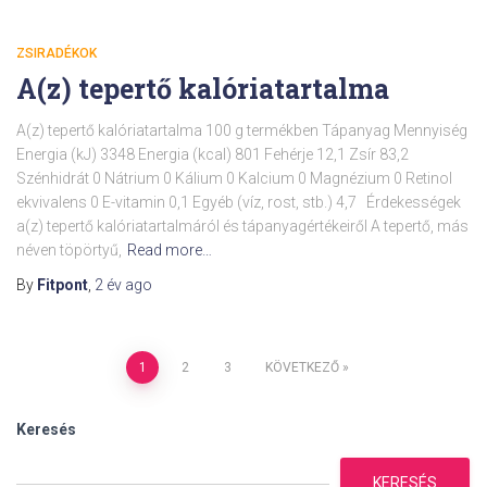
ZSIRADÉKOK
A(z) tepertő kalóriatartalma
A(z) tepertő kalóriatartalma 100 g termékben Tápanyag Mennyiség
Energia (kJ) 3348 Energia (kcal) 801 Fehérje 12,1 Zsír 83,2
Szénhidrát 0 Nátrium 0 Kálium 0 Kalcium 0 Magnézium 0 Retinol
ekvivalens 0 E-vitamin 0,1 Egyéb (víz, rost, stb.) 4,7 Érdekességek
a(z) tepertő kalóriatartalmáról és tápanyagértékeiről A tepertő, más
néven töpörtyű,
Read more…
By
Fitpont
,
2 év
ago
Bejegyzések
1
2
3
KÖVETKEZŐ
lapozása
Keresés
KERESÉS