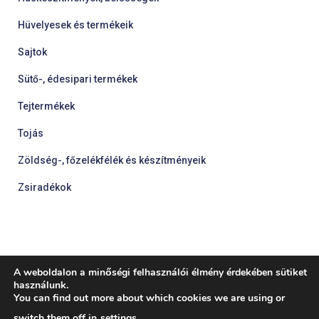
Hüvelyesek és termékeik
Sajtok
Sütő-, édesipari termékek
Tejtermékek
Tojás
Zöldség-, főzelékfélék és készítményeik
Zsiradékok
A weboldalon a minőségi felhasználói élmény érdekében sütiket
használunk.
You can find out more about which cookies we are using or
BLOG
ÉTELEK KALÓRIA TARTALMA
switch them off in
settings
.