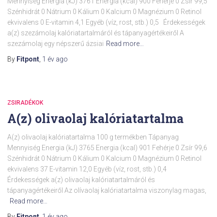
Mennyiség Energia (kJ) 3761 Energia (kcal) 900 Fehérje 0 Zsír 99,5
Szénhidrát 0 Nátrium 0 Kálium 0 Kalcium 0 Magnézium 0 Retinol
ekvivalens 0 E-vitamin 4,1 Egyéb (víz, rost, stb.) 0,5 Érdekességek
a(z) szezámolaj kalóriatartalmáról és tápanyagértékeiről A
szezámolaj egy népszerű ázsiai
Read more…
By
Fitpont
,
1 év
ago
ZSIRADÉKOK
A(z) olivaolaj kalóriatartalma
A(z) olivaolaj kalóriatartalma 100 g termékben Tápanyag
Mennyiség Energia (kJ) 3765 Energia (kcal) 901 Fehérje 0 Zsír 99,6
Szénhidrát 0 Nátrium 0 Kálium 0 Kalcium 0 Magnézium 0 Retinol
ekvivalens 37 E-vitamin 12,0 Egyéb (víz, rost, stb.) 0,4
Érdekességek a(z) olivaolaj kalóriatartalmáról és
tápanyagértékeiről Az olívaolaj kalóriatartalma viszonylag magas,
Read more…
By
Fitpont
,
1 év
ago