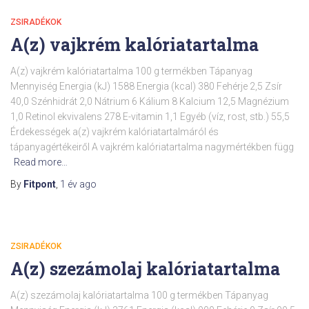
ZSIRADÉKOK
A(z) vajkrém kalóriatartalma
A(z) vajkrém kalóriatartalma 100 g termékben Tápanyag
Mennyiség Energia (kJ) 1588 Energia (kcal) 380 Fehérje 2,5 Zsír
40,0 Szénhidrát 2,0 Nátrium 6 Kálium 8 Kalcium 12,5 Magnézium
1,0 Retinol ekvivalens 278 E-vitamin 1,1 Egyéb (víz, rost, stb.) 55,5
Érdekességek a(z) vajkrém kalóriatartalmáról és
tápanyagértékeiről A vajkrém kalóriatartalma nagymértékben függ
Read more…
By
Fitpont
,
1 év
ago
ZSIRADÉKOK
A(z) szezámolaj kalóriatartalma
A(z) szezámolaj kalóriatartalma 100 g termékben Tápanyag