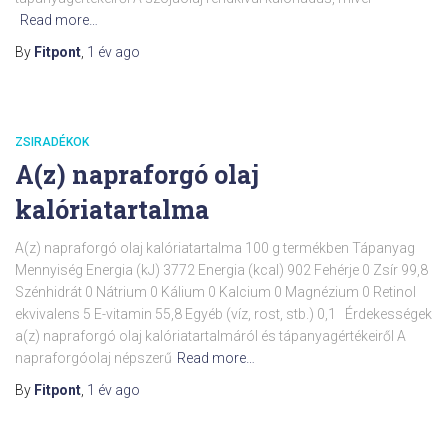
Read more…
By
Fitpont
,
1 év
ago
ZSIRADÉKOK
A(z) napraforgó olaj
kalóriatartalma
A(z) napraforgó olaj kalóriatartalma 100 g termékben Tápanyag
Mennyiség Energia (kJ) 3772 Energia (kcal) 902 Fehérje 0 Zsír 99,8
Szénhidrát 0 Nátrium 0 Kálium 0 Kalcium 0 Magnézium 0 Retinol
ekvivalens 5 E-vitamin 55,8 Egyéb (víz, rost, stb.) 0,1 Érdekességek
a(z) napraforgó olaj kalóriatartalmáról és tápanyagértékeiről A
napraforgóolaj népszerű
Read more…
By
Fitpont
,
1 év
ago