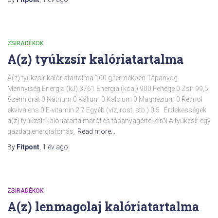
ZSIRADÉKOK
A(z) tyúkzsír kalóriatartalma
A(z) tyúkzsír kalóriatartalma 100 g termékben Tápanyag
Mennyiség Energia (kJ) 3761 Energia (kcal) 900 Fehérje 0 Zsír 99,5
Szénhidrát 0 Nátrium 0 Kálium 0 Kalcium 0 Magnézium 0 Retinol
ekvivalens 0 E-vitamin 2,7 Egyéb (víz, rost, stb.) 0,5 Érdekességek
a(z) tyúkzsír kalóriatartalmáról és tápanyagértékeiről A tyúkzsír egy
gazdag energiaforrás,
Read more…
By
Fitpont
,
1 év
ago
ZSIRADÉKOK
A(z) lenmagolaj kalóriatartalma