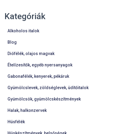
Kategóriák
Alkoholos italok
Blog
Diófélék, olajos magvak
Ételízesítők, egyéb nyersanyagok
Gabonafélék, kenyerek, pékáruk
Gyümölcslevek, zöldséglevek, üdítőitalok
Gyümölcsök, gyümölcskészítmények
Halak, halkonzervek
Húsfélék
Húskészítmények, belsőségek