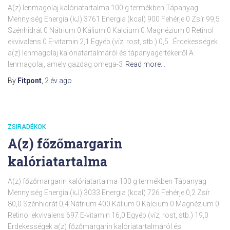
A(z) lenmagolaj kalóriatartalma 100 g termékben Tápanyag
Mennyiség Energia (kJ) 3761 Energia (kcal) 900 Fehérje 0 Zsír 99,5
Szénhidrát 0 Nátrium 0 Kálium 0 Kalcium 0 Magnézium 0 Retinol
ekvivalens 0 E-vitamin 2,1 Egyéb (víz, rost, stb.) 0,5 Érdekességek
a(z) lenmagolaj kalóriatartalmáról és tápanyagértékeiről A
lenmagolaj, amely gazdag omega-3
Read more…
By
Fitpont
,
2 év
ago
ZSIRADÉKOK
A(z) főzőmargarin
kalóriatartalma
A(z) főzőmargarin kalóriatartalma 100 g termékben Tápanyag
Mennyiség Energia (kJ) 3033 Energia (kcal) 726 Fehérje 0,2 Zsír
80,0 Szénhidrát 0,4 Nátrium 400 Kálium 0 Kalcium 0 Magnézium 0
Retinol ekvivalens 697 E-vitamin 16,0 Egyéb (víz, rost, stb.) 19,0
Érdekességek a(z) főzőmargarin kalóriatartalmáról és