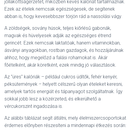
jóllakottságérzetet, miközben kevés kalóriát tartalmaznak.
Ezek az ételek nemcsak egészségesek, de segítenek
abban is, hogy kevesebbszer törjön rád a nassolási vágy.
A zöldségek, sovány húsok, teljes kiőrlésű gabonák,
magvak és hüvelyesek adják az egészséges étrend
gerincét. Ezek nemcsak laktatóak, hanem vitaminokban,
ásványi anyagokban, rostban gazdagok, és hozzájárulnak
ahhoz, hogy megelőzd a falási rohamokat is. Akár
főételként, akár köretként, ezek mindig jó választások.
Az "üres" kalóriák – például cukros üdítők, fehér kenyér,
péksütemények – helyett célszerű olyan ételeket keresni,
amelyek tartós energiát és tápanyagot szolgáltatnak. Így
sokkal jobb lesz a közérzeted, és elkerülhető a
vércukorszint ingadozása is.
Az alábbi táblázat segít átlátni, mely élelmiszercsoportokat
érdemes előnyben részesíteni a mindennapi étkezés során: