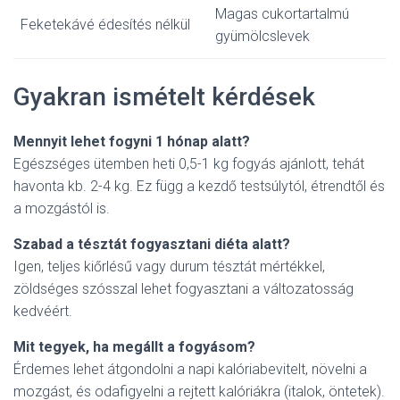
Magas cukortartalmú
Feketekávé édesítés nélkül
gyümölcslevek
Gyakran ismételt kérdések
Mennyit lehet fogyni 1 hónap alatt?
Egészséges ütemben heti 0,5-1 kg fogyás ajánlott, tehát
havonta kb. 2-4 kg. Ez függ a kezdő testsúlytól, étrendtől és
a mozgástól is.
Szabad a tésztát fogyasztani diéta alatt?
Igen, teljes kiőrlésű vagy durum tésztát mértékkel,
zöldséges szósszal lehet fogyasztani a változatosság
kedvéért.
Mit tegyek, ha megállt a fogyásom?
Érdemes lehet átgondolni a napi kalóriabevitelt, növelni a
mozgást, és odafigyelni a rejtett kalóriákra (italok, öntetek).