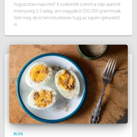
fogyasztani naponta? A szakértők szerint a napi ajánlott
mennyiség 2-3 adag, ami nagyjából 200-300 grammnak
felel meg, de ez természetesen függ az egyéni igényektől
is.
BLOG