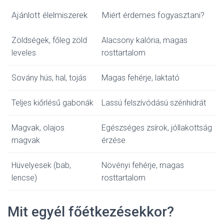
Ajánlott élelmiszerek
Miért érdemes fogyasztani?
Zöldségek, főleg zöld
Alacsony kalória, magas
leveles
rosttartalom
Sovány hús, hal, tojás
Magas fehérje, laktató
Teljes kiőrlésű gabonák
Lassú felszívódású szénhidrát
Magvak, olajos
Egészséges zsírok, jóllakottság
magvak
érzése
Hüvelyesek (bab,
Növényi fehérje, magas
lencse)
rosttartalom
Mit egyél főétkezésekkor?