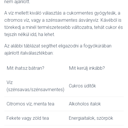
nem ajánlott.
A víz mellett kiváló választás a cukormentes gyógyteák, a
citromos víz, vagy a szénsavmentes ásványvíz. Kávéból is
törekedj a minél természetesebb változatra, tehát cukor és
tejszín nélkül idd, ha lehet.
Az alábbi táblázat segíthet eligazodni a fogyókúrában
ajánlott italválasztékban:
Mit ihatsz bátran?
Mit kerülj inkább?
Víz
Cukros üdítők
(szénsavas/szénsavmentes)
Citromos víz, menta tea
Alkoholos italok
Fekete vagy zöld tea
Energiaitalok, szörpök