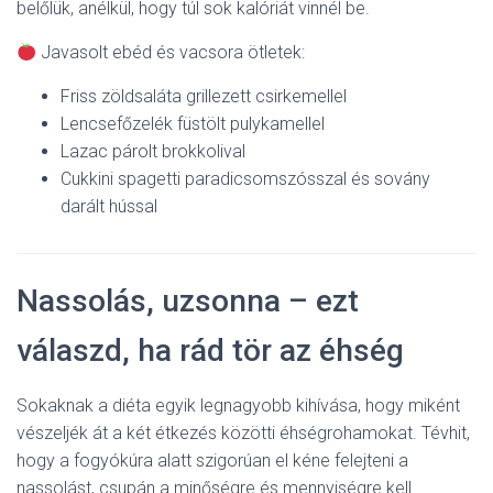
belőlük, anélkül, hogy túl sok kalóriát vinnél be.
Javasolt ebéd és vacsora ötletek:
Friss zöldsaláta grillezett csirkemellel
Lencsefőzelék füstölt pulykamellel
Lazac párolt brokkolival
Cukkini spagetti paradicsomszósszal és sovány
darált hússal
Nassolás, uzsonna – ezt
válaszd, ha rád tör az éhség
Sokaknak a diéta egyik legnagyobb kihívása, hogy miként
vészeljék át a két étkezés közötti éhségrohamokat. Tévhit,
hogy a fogyókúra alatt szigorúan el kéne felejteni a
nassolást, csupán a minőségre és mennyiségre kell