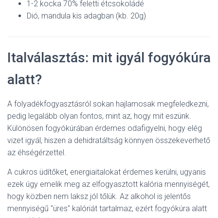
1-2 kocka 70% feletti étcsokoládé
Dió, mandula kis adagban (kb. 20g)
Italválasztás: mit igyál fogyókúra
alatt?
A folyadékfogyasztásról sokan hajlamosak megfeledkezni,
pedig legalább olyan fontos, mint az, hogy mit eszünk.
Különösen fogyókúrában érdemes odafigyelni, hogy elég
vizet igyál, hiszen a dehidratáltság könnyen összekeverhető
az éhségérzettel.
A cukros üdítőket, energiaitalokat érdemes kerülni, ugyanis
ezek úgy emelik meg az elfogyasztott kalória mennyiségét,
hogy közben nem laksz jól tőlük. Az alkohol is jelentős
mennyiségű "üres" kalóriát tartalmaz, ezért fogyókúra alatt