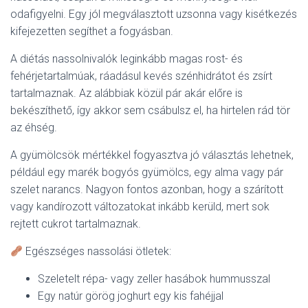
odafigyelni. Egy jól megválasztott uzsonna vagy kisétkezés
kifejezetten segíthet a fogyásban.
A diétás nassolnivalók leginkább magas rost- és
fehérjetartalmúak, ráadásul kevés szénhidrátot és zsírt
tartalmaznak. Az alábbiak közül pár akár előre is
bekészíthető, így akkor sem csábulsz el, ha hirtelen rád tör
az éhség.
A gyümölcsök mértékkel fogyasztva jó választás lehetnek,
például egy marék bogyós gyümölcs, egy alma vagy pár
szelet narancs. Nagyon fontos azonban, hogy a szárított
vagy kandírozott változatokat inkább kerüld, mert sok
rejtett cukrot tartalmaznak.
Egészséges nassolási ötletek:
Szeletelt répa- vagy zeller hasábok hummusszal
Egy natúr görög joghurt egy kis fahéjjal