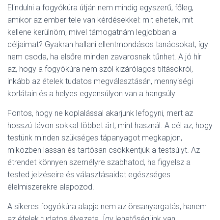
Elindulni a fogyókúra útján nem mindig egyszerű, főleg,
amikor az ember tele van kérdésekkel: mit ehetek, mit
kellene kerülnöm, mivel támogatnám legjobban a
céljaimat? Gyakran hallani ellentmondásos tanácsokat, így
nem csoda, ha elsőre minden zavarosnak tűnhet. A jó hír
az, hogy a fogyókúra nem szól kizárólagos tiltásokról,
inkább az ételek tudatos megválasztásán, mennyiségi
korlátain és a helyes egyensúlyon van a hangsúly.
Fontos, hogy ne koplalással akarjunk lefogyni, mert az
hosszú távon sokkal többet árt, mint használ. A cél az, hogy
testünk minden szükséges tápanyagot megkapjon,
miközben lassan és tartósan csökkentjük a testsúlyt. Az
étrendet könnyen személyre szabhatod, ha figyelsz a
tested jelzéseire és választásaidat egészséges
élelmiszerekre alapozod.
A sikeres fogyókúra alapja nem az önsanyargatás, hanem
az ételek tudatos élvezete. Így lehetőségünk van