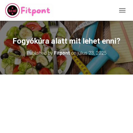
T
O
G
G
L
Fogyókúra alatt mit lehet enni?
E
N
Published by
Fitpont
on
július 23, 2025
A
V
I
G
A
T
I
O
N