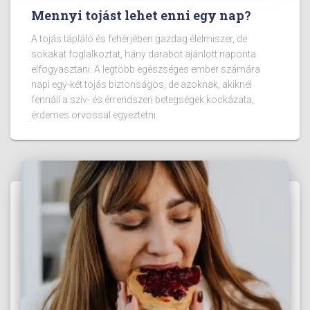
Mennyi tojást lehet enni egy nap?
A tojás tápláló és fehérjében gazdag élelmiszer, de
sokakat foglalkoztat, hány darabot ajánlott naponta
elfogyasztani. A legtöbb egészséges ember számára
napi egy-két tojás biztonságos, de azoknak, akiknél
fennáll a szív- és érrendszeri betegségek kockázata,
érdemes orvossal egyeztetni.