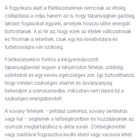
A fogyókúra alatt a főétkezéseknek nemcsak az éhség
csillapítása a célja, hanem az is, hogy tápanyagban gazdag,
laktató fogásokat együnk, amelyek hosszú időre energiát
biztosítanak. A jó hír az, hogy ezek az ételek változatosak
és finomak is lehetnek, csak egy kis kreativitásra és
tudatosságra van szükség.
Főétkezésekkor fontos a kiegyensúlyozott
tápanyagbevitel: legyen a tányérodon fehérje, zöldség,
szénhidrát és egy kevés egészséges zsír. Így biztosíthatod,
hogy minden szükséges vitamin és ásványianyag
bekerüljön a szervezetedbe, miközben nem léped túl a
szükséges energiabevitelt.
A sovány fehérjék – például csirkehús, sovány sertéshús
vagy hal – segítenek a teltségérzetben és hozzájárulnak az
izomzat megtartásához is diéta során. Zöldségkörettel
vagy salátával fogyasztva kiváló ebéd vagy vacsora lehet