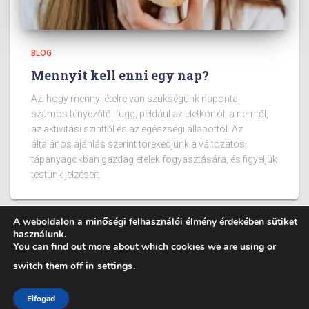
BLOG
Mennyit kell enni egy nap?
Az, hogy mennyi ételre van szükségünk naponta,
számos tényezőtől függ, például az életkortól, a nemtől,
az aktivitási szinttől és az egészségi állapottól. Az
általános ajánlás szerint törekedjünk a változatos,
tápanyagokban gazdag ételek fogyasztására, és figyeljük
testünk jelzéseit.
A weboldalon a minőségi felhasználói élmény érdekében sütiket
használunk.
You can find out more about which cookies we are using or
BLOG
ÉTELEK KALÓRIA TARTALMA
switch them off in
settings
.
Fitpont - 2025 - Minden jog fenntartva.
Elfogad