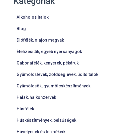
Kategóriák
Alkoholos italok
Blog
Diófélék, olajos magvak
Ételízesítők, egyéb nyersanyagok
Gabonafélék, kenyerek, pékáruk
Gyümölcslevek, zöldséglevek, üdítőitalok
Gyümölcsök, gyümölcskészítmények
Halak, halkonzervek
Húsfélék
Húskészítmények, belsőségek
Hüvelyesek és termékeik