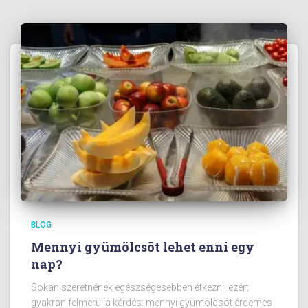
BLOG
Mennyi gyümölcsöt lehet enni egy
nap?
Sokan szeretnének egészségesebben étkezni, ezért
gyakran felmerül a kérdés: mennyi gyümölcsöt érdemes