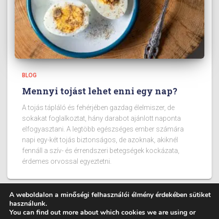
BLOG
Mennyi tojást lehet enni egy nap?
A tojás tápláló és fehérjében gazdag élelmiszer, de
sokakat foglalkoztat, hány darabot ajánlott naponta
elfogyasztani. A legtöbb egészséges ember számára
napi egy-két tojás biztonságos, de azoknak, akiknél
fennáll a szív- és érrendszeri betegségek kockázata,
érdemes orvossal egyeztetni.
A weboldalon a minőségi felhasználói élmény érdekében sütiket
használunk.
You can find out more about which cookies we are using or