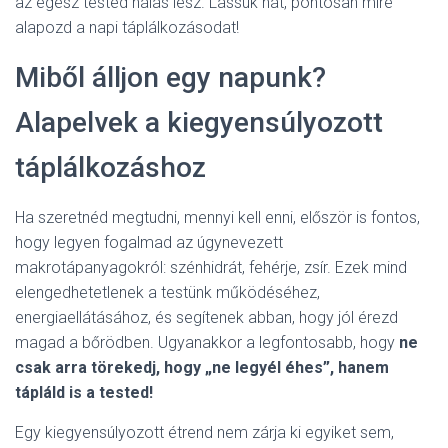
az egész tested hálás lesz. Lássuk hát, pontosan mire
alapozd a napi táplálkozásodat!
Miből álljon egy napunk?
Alapelvek a kiegyensúlyozott
táplálkozáshoz
Ha szeretnéd megtudni, mennyi kell enni, először is fontos,
hogy legyen fogalmad az úgynevezett
makrotápanyagokról: szénhidrát, fehérje, zsír. Ezek mind
elengedhetetlenek a testünk működéséhez,
energiaellátásához, és segítenek abban, hogy jól érezd
magad a bőrödben. Ugyanakkor a legfontosabb, hogy
ne
csak arra törekedj, hogy „ne legyél éhes”, hanem
tápláld is a tested!
Egy kiegyensúlyozott étrend nem zárja ki egyiket sem,