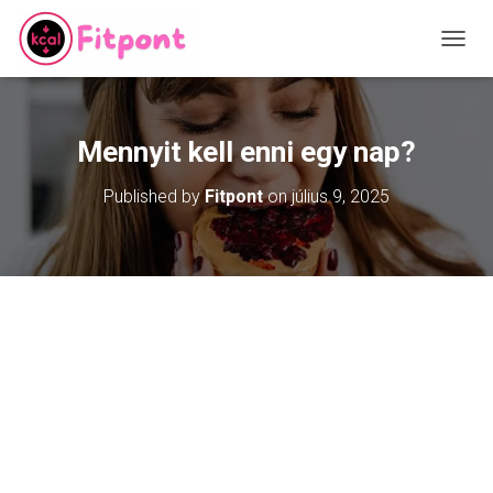
T
O
G
G
L
Mennyit kell enni egy nap?
E
N
Published by
Fitpont
on
július 9, 2025
A
V
I
G
A
T
I
O
N