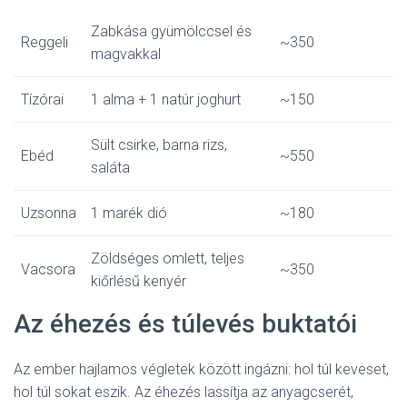
Zabkása gyümölccsel és
Reggeli
~350
magvakkal
Tízórai
1 alma + 1 natúr joghurt
~150
Sült csirke, barna rizs,
Ebéd
~550
saláta
Uzsonna
1 marék dió
~180
Zöldséges omlett, teljes
Vacsora
~350
kiőrlésű kenyér
Az éhezés és túlevés buktatói
Az ember hajlamos végletek között ingázni: hol túl keveset,
hol túl sokat eszik. Az éhezés lassítja az anyagcserét,