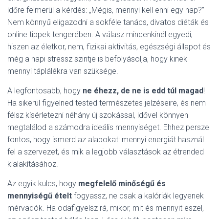
időre felmerül a kérdés: „Mégis, mennyi kell enni egy nap?”
Nem könnyű eligazodni a sokféle tanács, divatos diéták és
online tippek tengerében. A válasz mindenkinél egyedi,
hiszen az életkor, nem, fizikai aktivitás, egészségi állapot és
még a napi stressz szintje is befolyásolja, hogy kinek
mennyi táplálékra van szüksége.
A legfontosabb, hogy
ne éhezz, de ne is edd túl magad
!
Ha sikerül figyelned tested természetes jelzéseire, és nem
félsz kísérletezni néhány új szokással, idővel könnyen
megtalálod a számodra ideális mennyiséget. Ehhez persze
fontos, hogy ismerd az alapokat: mennyi energiát használ
fel a szervezet, és mik a legjobb választások az étrended
kialakításához.
Az egyik kulcs, hogy
megfelelő minőségű és
mennyiségű ételt
fogyassz, ne csak a kalóriák legyenek
mérvadók. Ha odafigyelsz rá, mikor, mit és mennyit eszel,