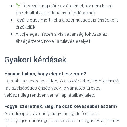
Tervezd meg előre az ételeidet, így nem leszel
kiszolgáltatva a pillanatnyi kísértéseknek.
Igyál eleget, mert néha a szomjúságot is éhségként
érzékeljük.
Aludj eleget, hiszen a kialvatlanság fokozza az
éhségérzetet, növeli a túlevés esélyét.
Gyakori kérdések
Honnan tudom, hogy eleget eszem-e?
Ha stabil az energiaszinted, jó a közérzeted, nem jellemző
rád szélsőséges éhség vagy folyamatos túlevés,
valószínűleg rendben van a napi ételbeviteled.
Fogyni szeretnék. Elég, ha csak kevesebbet eszem?
A kiindulópont az energiaegyensúly, de fontos a
tápanyagok minősége, a rendszeres mozgás és a pihenés