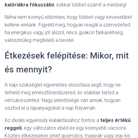
kalóriákra fókuszálni
, sokkal többet számít a minőség!
Néha nem könnyű eldönteni, hogy többet vagy kevesebbet
kellene ennünk. Figyeld meg, hogyan reagál a szervezeted:
ha energikus vagy, jól alszol, nincs gyakori farkaséhség,
valószínűleg megfelelő a bevitel.
Étkezések felépítése: Mikor, mit
és mennyit?
A napi szükséglet egyenletes elosztása segít, hogy ne
terheld meg emésztőrendszered, és stabilan tartsd a
vércukorszinted. Nagy jelentősége van annak, hogyan
osztod el a tápanyagokat a nap folyamán.
Az ideális egyensúly kialakításához fontos a
teljes értékű
reggeli
, egy változatos ebéd és egy könnyebb vacsora.
Köztes étkezésekre jöhet gyümölcs, magvak vagy egy kis