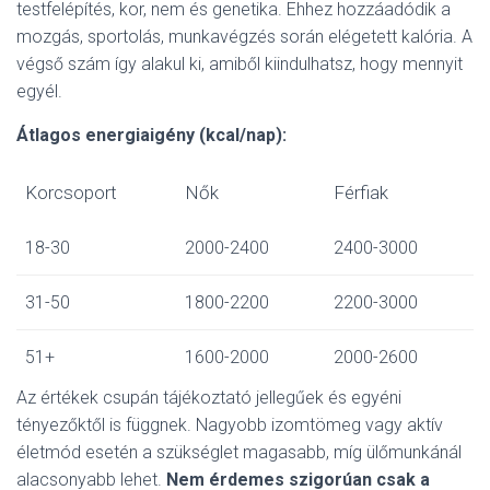
testfelépítés, kor, nem és genetika. Ehhez hozzáadódik a
mozgás, sportolás, munkavégzés során elégetett kalória. A
végső szám így alakul ki, amiből kiindulhatsz, hogy mennyit
egyél.
Átlagos energiaigény (kcal/nap):
Korcsoport
Nők
Férfiak
18-30
2000-2400
2400-3000
31-50
1800-2200
2200-3000
51+
1600-2000
2000-2600
Az értékek csupán tájékoztató jellegűek és egyéni
tényezőktől is függnek. Nagyobb izomtömeg vagy aktív
életmód esetén a szükséglet magasabb, míg ülőmunkánál
alacsonyabb lehet.
Nem érdemes szigorúan csak a