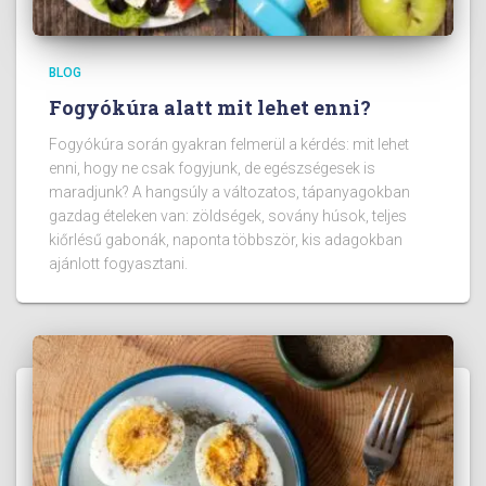
BLOG
Fogyókúra alatt mit lehet enni?
Fogyókúra során gyakran felmerül a kérdés: mit lehet
enni, hogy ne csak fogyjunk, de egészségesek is
maradjunk? A hangsúly a változatos, tápanyagokban
gazdag ételeken van: zöldségek, sovány húsok, teljes
kiőrlésű gabonák, naponta többször, kis adagokban
ajánlott fogyasztani.