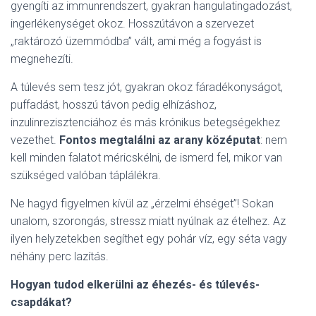
gyengíti az immunrendszert, gyakran hangulatingadozást,
ingerlékenységet okoz. Hosszútávon a szervezet
„raktározó üzemmódba” vált, ami még a fogyást is
megnehezíti.
A túlevés sem tesz jót, gyakran okoz fáradékonyságot,
puffadást, hosszú távon pedig elhízáshoz,
inzulinrezisztenciához és más krónikus betegségekhez
vezethet.
Fontos megtalálni az arany középutat
: nem
kell minden falatot méricskélni, de ismerd fel, mikor van
szükséged valóban táplálékra.
Ne hagyd figyelmen kívül az „érzelmi éhséget”! Sokan
unalom, szorongás, stressz miatt nyúlnak az ételhez. Az
ilyen helyzetekben segíthet egy pohár víz, egy séta vagy
néhány perc lazítás.
Hogyan tudod elkerülni az éhezés- és túlevés-
csapdákat?