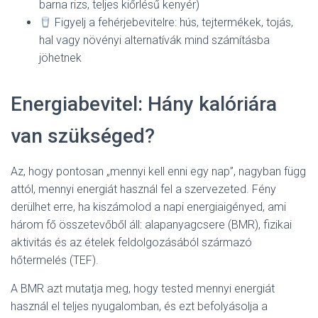
barna rizs, teljes kiőrlésű kenyér)
Figyelj a fehérjebevitelre: hús, tejtermékek, tojás,
hal vagy növényi alternatívák mind számításba
jöhetnek
Energiabevitel: Hány kalóriára
van szükséged?
Az, hogy pontosan „mennyi kell enni egy nap”, nagyban függ
attól, mennyi energiát használ fel a szervezeted. Fény
derülhet erre, ha kiszámolod a napi energiaigényed, ami
három fő összetevőből áll: alapanyagcsere (BMR), fizikai
aktivitás és az ételek feldolgozásából származó
hőtermelés (TEF).
A BMR azt mutatja meg, hogy tested mennyi energiát
használ el teljes nyugalomban, és ezt befolyásolja a