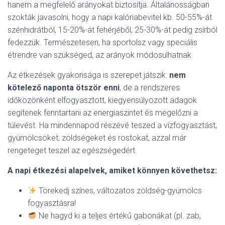
hanem a megfelelő arányokat biztosítja. Általánosságban
szokták javasolni, hogy a napi kalóriabevitel kb. 50-55%-át
szénhidrátból, 15-20%-át fehérjéből, 25-30%-át pedig zsírból
fedezzük. Természetesen, ha sportolsz vagy speciális
étrendre van szükséged, az arányok módosulhatnak.
Az étkezések gyakorisága is szerepet játszik:
nem
kötelező naponta ötször enni
, de a rendszeres
időközönként elfogyasztott, kiegyensúlyozott adagok
segítenek fenntartani az energiaszintet és megelőzni a
túlevést. Ha mindennapod részévé teszed a vízfogyasztást,
gyümölcsöket, zöldségeket és rostokat, azzal már
rengeteget teszel az egészségedért.
A napi étkezési alapelvek, amiket könnyen követhetsz:
Törekedj színes, változatos zöldség-gyümölcs
fogyasztásra!
Ne hagyd ki a teljes értékű gabonákat (pl. zab,