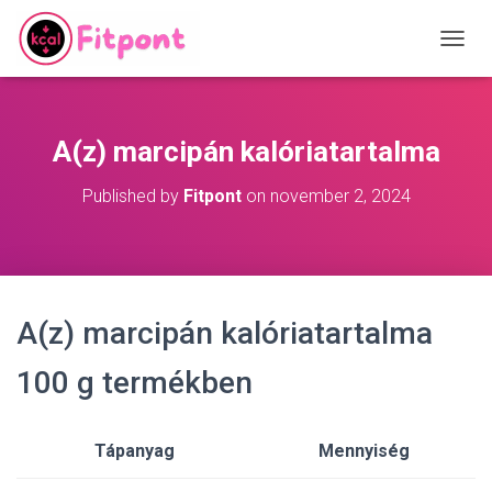
T
O
G
G
L
A(z) marcipán kalóriatartalma
E
N
Published by
Fitpont
on
november 2, 2024
A
V
I
G
A
T
A(z) marcipán kalóriatartalma
I
O
N
100 g termékben
Tápanyag
Mennyiség