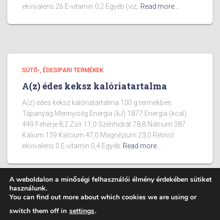
ekvivalens 26 E-vitamin 0,2 Egyéb (víz,
Read more…
SÜTŐ-, ÉDESIPARI TERMÉKEK
A(z) édes keksz kalóriatartalma
A(z) édes keksz kalóriatartalma 100 g termékben
Tápanyag Mennyiség Energia (kJ) 1877 Energia (kcal)
449 Fehérje 8,2 Zsír 11,0 Szénhidrát 78,8 Nátrium 387
Kálium 139 Kalcium 47,0 Magnézium 23,0 Retinol
ekvivalens 0 E-vitamin 0,4 Egyéb
Read more…
A weboldalon a minőségi felhasználói élmény érdekében sütiket
használunk.
You can find out more about which cookies we are using or
BLOG
ÉTELEK KALÓRIA TARTALMA
switch them off in
settings
.