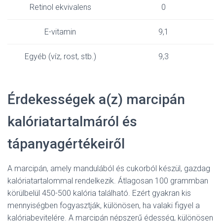
Retinol ekvivalens
0
E-vitamin
9,1
Egyéb (víz, rost, stb.)
9,3
Érdekességek a(z) marcipán
kalóriatartalmáról és
tápanyagértékeiről
A marcipán, amely mandulából és cukorból készül, gazdag
kalóriatartalommal rendelkezik. Átlagosan 100 grammban
körülbelül 450-500 kalória található. Ezért gyakran kis
mennyiségben fogyasztják, különösen, ha valaki figyel a
kalóriabevitelére. A marcipán népszerű édesség, különösen