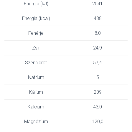
Energia (kJ)
2041
Energia (kcal)
488
Fehérje
8,0
Zsír
24,9
Szénhidrát
57,4
Nátrium
5
Kálium
209
Kalcium
43,0
Magnézium
120,0