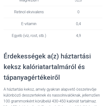
Magnézium
32,0
Retinol ekvivalens
0
E-vitamin
0,4
Egyéb (víz, rost, stb.)
4,9
Érdekességek a(z) háztartási
keksz kalóriatartalmáról és
tápanyagértékeiről
A háztartási keksz, amely gyakran alapvető összetevője
különböző desszerteknek és nassolnivalóknak, jellemzően
100 grammonként körülbelül 430-450 kalóriát tartalmaz.