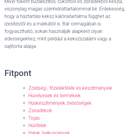
Mivel főként búzalisztből, cukorból és zsiradékból készül,
viszonylag magas szénhidráttartalommal bír. Érdekesség,
hogy a háztartási keksz kalóriatartalma függhet az
ízesítéstől és a márkától is. Bár önmagában is
fogyasztható, sokan használják alapként olyan
édességekhez, mint például a kekszszalámi vagy a
sajttorta alapja.
Fitpont
Zöldség-, főzelékfélék és készítményeik
Hüvelyesek és termékeik
Húskészítmények, belsőségek
Zsiradékok
Tojás
Húsfélék
Halak, halkonzervek