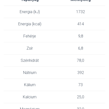
Energia (kJ)
1732
Energia (kcal)
414
Fehérje
9,8
Zsír
6,8
Szénhidrát
78,0
Nátrium
392
Kálium
73
Kalcium
25,0