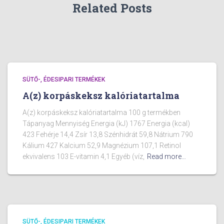
Related Posts
SÜTŐ-, ÉDESIPARI TERMÉKEK
A(z) korpáskeksz kalóriatartalma
A(z) korpáskeksz kalóriatartalma 100 g termékben
Tápanyag Mennyiség Energia (kJ) 1767 Energia (kcal)
423 Fehérje 14,4 Zsír 13,8 Szénhidrát 59,8 Nátrium 790
Kálium 427 Kalcium 52,9 Magnézium 107,1 Retinol
ekvivalens 103 E-vitamin 4,1 Egyéb (víz,
Read more…
SÜTŐ-, ÉDESIPARI TERMÉKEK