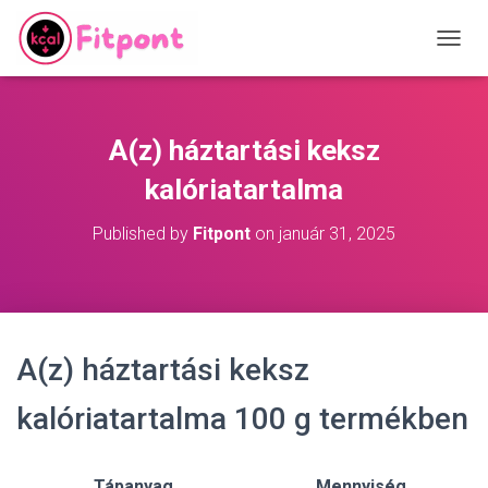
T
O
G
G
L
A(z) háztartási keksz
E
N
kalóriatartalma
A
V
Published by
Fitpont
on
január 31, 2025
I
G
A
T
I
O
A(z) háztartási keksz
N
kalóriatartalma 100 g termékben
Tápanyag
Mennyiség