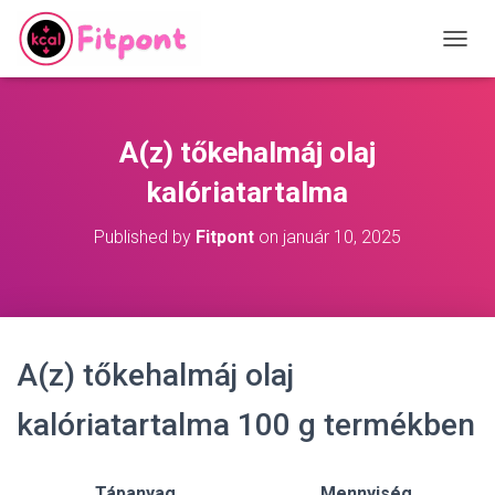
T
O
G
G
L
A(z) tőkehalmáj olaj
E
N
kalóriatartalma
A
V
Published by
Fitpont
on
január 10, 2025
I
G
A
T
I
O
A(z) tőkehalmáj olaj
N
kalóriatartalma 100 g termékben
Tápanyag
Mennyiség