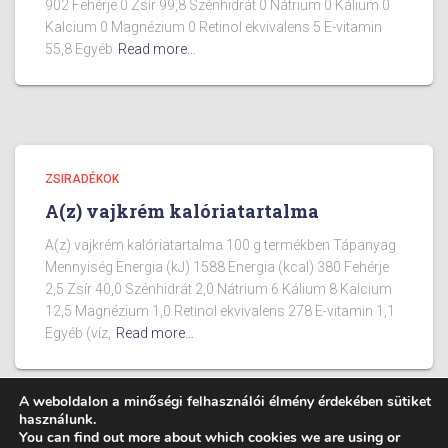
902 Fehérje 0 Zsír 99,8 Szénhidrát 0 Nátrium 0 Kálium 0
Kalcium 0 Magnézium 0 Retinol ekvivalens 5 E-vitamin
55,8 Egyéb
Read more…
ZSIRADÉKOK
A(z) vajkrém kalóriatartalma
A(z) vajkrém kalóriatartalma 100 g termékben Tápanyag
Mennyiség Energia (kJ) 1588 Energia (kcal) 380 Fehérje
2,5 Zsír 40,0 Szénhidrát 2,0 Nátrium 6 Kálium 8 Kalcium
12,5 Magnézium 1,0 Retinol ekvivalens 278 E-vitamin 1,1
Egyéb (víz,
Read more…
A weboldalon a minőségi felhasználói élmény érdekében sütiket
használunk.
You can find out more about which cookies we are using or