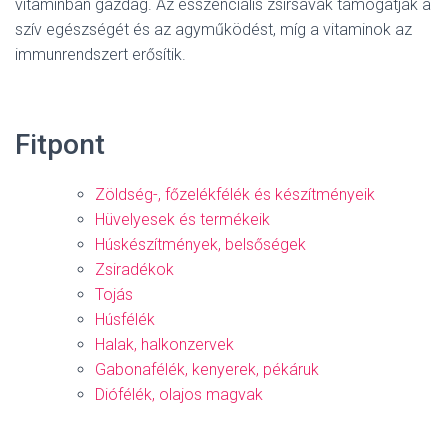
vitaminban gazdag. Az esszenciális zsírsavak támogatják a
szív egészségét és az agyműködést, míg a vitaminok az
immunrendszert erősítik.
Fitpont
Zöldség-, főzelékfélék és készítményeik
Hüvelyesek és termékeik
Húskészítmények, belsőségek
Zsiradékok
Tojás
Húsfélék
Halak, halkonzervek
Gabonafélék, kenyerek, pékáruk
Diófélék, olajos magvak