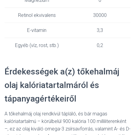
Magnézium
0
Retinol ekvivalens
30000
E-vitamin
3,3
Egyéb (víz, rost, stb.)
0,2
Érdekességek a(z) tőkehalmáj
olaj kalóriatartalmáról és
tápanyagértékeiről
A tőkehalmáj olaj rendkívül tápláló, és bár magas
kalóriatartalmú – körülbelül 900 kalória 100 milliliterenként
–, ez az olaj kiváló omega-3 zsírsavforrás, valamint A- és D-