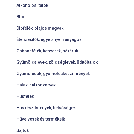
Alkoholos italok
Blog
Diófélék, olajos magvak
Ételízesítők, egyéb nyersanyagok
Gabonafélék, kenyerek, pékáruk
Gyümölcslevek, zöldséglevek, üdítőitalok
Gyümölcsök, gyümölcskészítmények
Halak, halkonzervek
Húsfélék
Húskészítmények, belsőségek
Hüvelyesek és termékeik
Sajtok