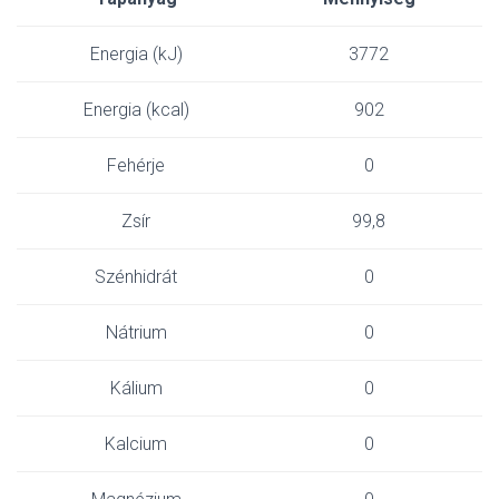
Energia (kJ)
3772
Energia (kcal)
902
Fehérje
0
Zsír
99,8
Szénhidrát
0
Nátrium
0
Kálium
0
Kalcium
0