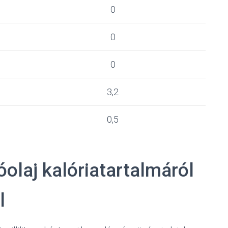
0
0
0
3,2
0,5
óolaj kalóriatartalmáról
l