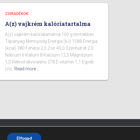
ZSIRADÉKOK
A(z) vajkrém kalóriatartalma
A(z) vajkrém kalóriatartalma 100 g termékben
Tápanyag Mennyiség Energia (kJ) 1588 Energia
(kcal) 380 Fehérje 2,5 Zsír 40,0 Szénhidrát 2,0
Nátrium 6 Kálium 8 Kalcium 12,5 Magnézium
1,0 Retinol ekvivalens 278 E-vitamin 1,1 Egyéb
(víz,
Read more…
Fitpont - 2025 - Minden jog fenntartva.
Elfogad