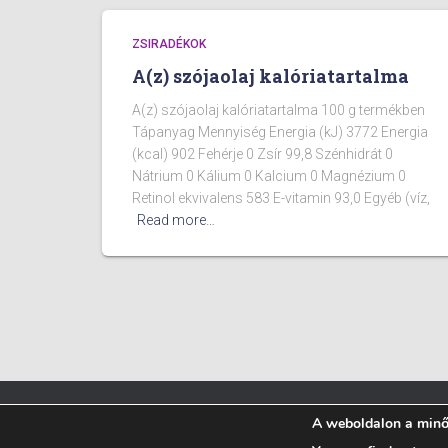
ZSIRADÉKOK
A(z) szójaolaj kalóriatartalma
A(z) szójaolaj kalóriatartalma 100 g termékben
Tápanyag Mennyiség Energia (kJ) 3772 Energia
(kcal) 902 Fehérje 0 Zsír 99,8 Szénhidrát 0
Nátrium 0 Kálium 0 Kalcium 0 Magnézium 0
Retinol ekvivalens 583 E-vitamin 93,0 Egyéb (víz,
Read more…
A weboldalon a minős
BLOG
ÉTELEK KALÓRIA TARTALMA