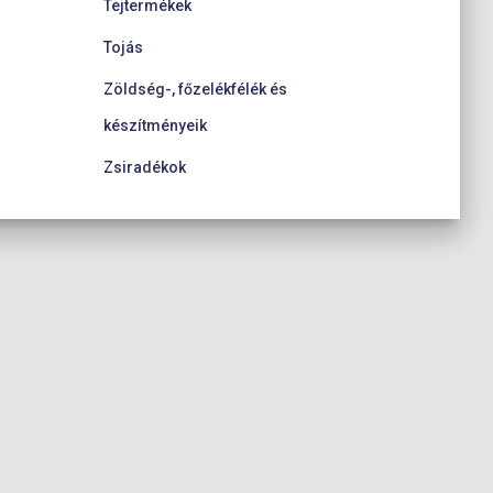
Tejtermékek
Tojás
Zöldség-, főzelékfélék és
készítményeik
Zsiradékok