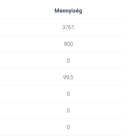
Mennyiség
3761
900
0
99,5
0
0
0