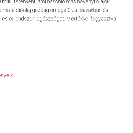
0 milliliterenként, ami hasonló más növényi olajok
talma, a dióolaj gazdag omega-3 zsírsavakban és
- és érrendszeri egészséget. Mértékkel fogyasztva
ényeik