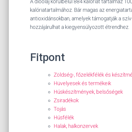
A dióolaj körülbelül 884 kalóriát tartalmaz 10
kalóriatartalmához. Bár magas az energiatar
antioxidánsokban, amelyek támogatják a szív
hozzájárulhat a kiegyensúlyozott étrendhez.
Fitpont
Zöldség-, főzelékfélék és készítm
Hüvelyesek és termékeik
Húskészítmények, belsőségek
Zsiradékok
Tojás
Húsfélék
Halak, halkonzervek