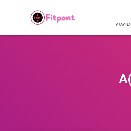
GABONAF
A(