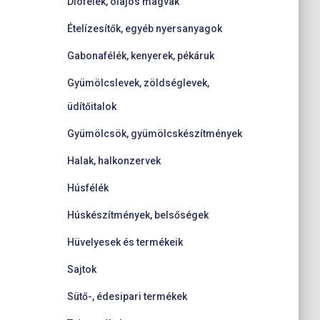
Diófélék, olajos magvak
Ételízesítők, egyéb nyersanyagok
Gabonafélék, kenyerek, pékáruk
Gyümölcslevek, zöldséglevek,
üdítőitalok
Gyümölcsök, gyümölcskészítmények
Halak, halkonzervek
Húsfélék
Húskészítmények, belsőségek
Hüvelyesek és termékeik
Sajtok
Sütő-, édesipari termékek