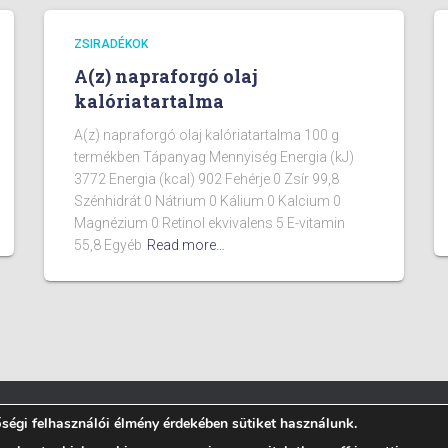
ZSIRADÉKOK
A(z) napraforgó olaj
kalóriatartalma
A(z) napraforgó olaj kalóriatartalma 100 g
termékben Tápanyag Mennyiség Energia (kJ)
3772 Energia (kcal) 902 Fehérje 0 Zsír 99,8
Szénhidrát 0 Nátrium 0 Kálium 0 Kalcium 0
Magnézium 0 Retinol ekvivalens 5 E-vitamin
55,8 Egyéb
Read more…
égi felhasználói élmény érdekében sütiket használunk.