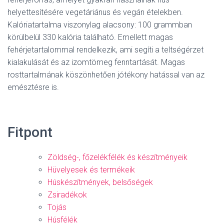
helyettesítésére vegetáriánus és vegán ételekben.
Kalóriatartalma viszonylag alacsony: 100 grammban
körülbelül 330 kalória található. Emellett magas
fehérjetartalommal rendelkezik, ami segíti a teltségérzet
kialakulását és az izomtömeg fenntartását. Magas
rosttartalmának köszönhetően jótékony hatással van az
emésztésre is.
Fitpont
Zöldség-, főzelékfélék és készítményeik
Hüvelyesek és termékeik
Húskészítmények, belsőségek
Zsiradékok
Tojás
Húsfélék