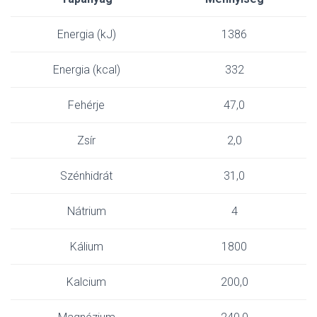
Energia (kJ)
1386
Energia (kcal)
332
Fehérje
47,0
Zsír
2,0
Szénhidrát
31,0
Nátrium
4
Kálium
1800
Kalcium
200,0