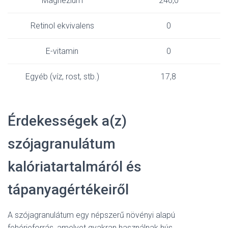
Magnézium
240,0
Retinol ekvivalens
0
E-vitamin
0
Egyéb (víz, rost, stb.)
17,8
Érdekességek a(z)
szójagranulátum
kalóriatartalmáról és
tápanyagértékeiről
A szójagranulátum egy népszerű növényi alapú
fehérjeforrás, amelyet gyakran használnak hús