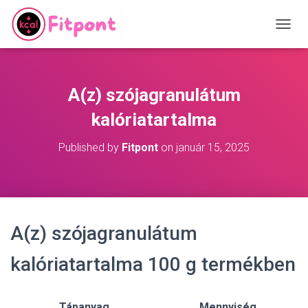
T
O
G
G
L
A(z) szójagranulátum
E
N
kalóriatartalma
A
V
Published by
Fitpont
on
január 15, 2025
I
G
A
T
I
O
A(z) szójagranulátum
N
kalóriatartalma 100 g termékben
Tápanyag
Mennyiség