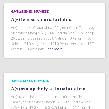
HÜVELYESEK ÉS TERMÉKEIK
A(z) lencse kalóriatartalma
A(z) lencse kalóriatartalma 100 g termékben Tápanyag
Mennyiség Energia (kJ) 1399 Energia (kcal) 335 Fehérje
26,0 Zsír 1,9 Szénhidrát 53,0 Nátrium 10 Kálium 1150
Kalcium 74,0 Magnézium 134,0 Retinol ekvivalens 17 E-
vitamin 1,3 Egyéb (víz,
Read more…
HÜVELYESEK ÉS TERMÉKEIK
A(z) szójapehely kalóriatartalma
A(z) szójapehely kalóriatartalma 100 g termékben
Tápanyag Mennyiség Energia (kJ) 1987 Energia (kcal)
475 Fehérje 42,0 Zsír 25,0 Szénhidrát 20,0 Nátrium 4