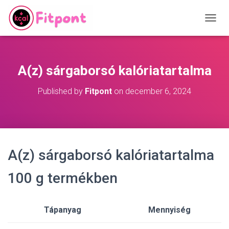
T
O
G
G
L
A(z) sárgaborsó kalóriatartalma
E
N
Published by
Fitpont
on
december 6, 2024
A
V
I
G
A
T
A(z) sárgaborsó kalóriatartalma
I
O
N
100 g termékben
Tápanyag
Mennyiség