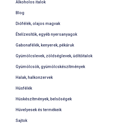
Alkoholos italok
Blog
Diófélék, olajos magvak
Ételízesítők, egyéb nyersanyagok
Gabonafélék, kenyerek, pékáruk
Gyümölcslevek, zöldséglevek, üdítőitalok
Gyümölcsök, gyümölcskészítmények
Halak, halkonzervek
Húsfélék
Húskészítmények, belsőségek
Hüvelyesek és termékeik
Sajtok