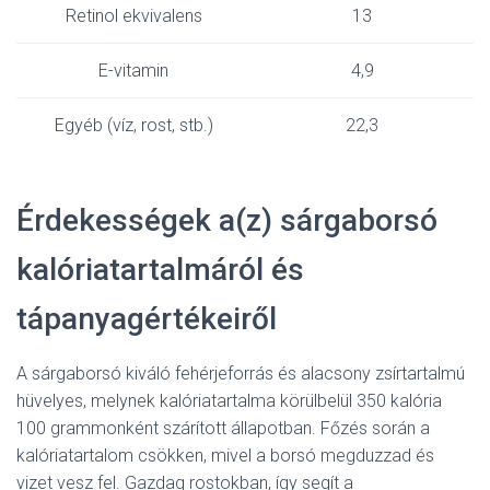
Retinol ekvivalens
13
E-vitamin
4,9
Egyéb (víz, rost, stb.)
22,3
Érdekességek a(z) sárgaborsó
kalóriatartalmáról és
tápanyagértékeiről
A sárgaborsó kiváló fehérjeforrás és alacsony zsírtartalmú
hüvelyes, melynek kalóriatartalma körülbelül 350 kalória
100 grammonként szárított állapotban. Főzés során a
kalóriatartalom csökken, mivel a borsó megduzzad és
vizet vesz fel. Gazdag rostokban, így segít a