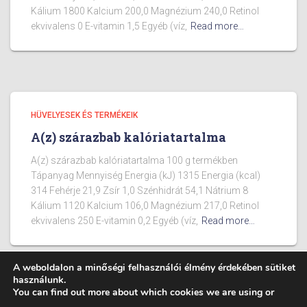
Kálium 1800 Kalcium 200,0 Magnézium 240,0 Retinol
ekvivalens 0 E-vitamin 1,5 Egyéb (víz,
Read more…
HÜVELYESEK ÉS TERMÉKEIK
A(z) szárazbab kalóriatartalma
A(z) szárazbab kalóriatartalma 100 g termékben
Tápanyag Mennyiség Energia (kJ) 1315 Energia (kcal)
314 Fehérje 21,9 Zsír 1,0 Szénhidrát 54,1 Nátrium 8
Kálium 1120 Kalcium 106,0 Magnézium 217,0 Retinol
ekvivalens 250 E-vitamin 0,2 Egyéb (víz,
Read more…
A weboldalon a minőségi felhasználói élmény érdekében sütiket
használunk.
You can find out more about which cookies we are using or
BLOG
ÉTELEK KALÓRIA TARTALMA