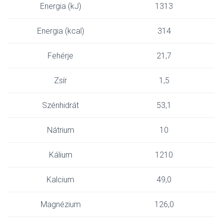
Energia (kJ)
1313
Energia (kcal)
314
Fehérje
21,7
Zsír
1,5
Szénhidrát
53,1
Nátrium
10
Kálium
1210
Kalcium
49,0
Magnézium
126,0