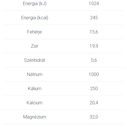
Energia (kJ)
1024
Energia (kcal)
245
Fehérje
15,6
Zsír
19,9
Szénhidrát
0,6
Nátrium
1000
Kálium
250
Kalcium
20,4
Magnézium
32,0