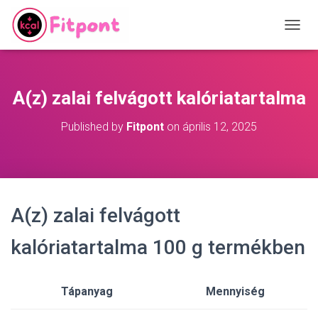
T
O
G
G
L
A(z) zalai felvágott kalóriatartalma
E
N
Published by
Fitpont
on
április 12, 2025
A
V
I
G
A
T
A(z) zalai felvágott
I
O
N
kalóriatartalma 100 g termékben
Tápanyag
Mennyiség