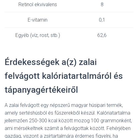
Retinol ekvivalens
8
E-vitamin
0,1
Egyéb (víz, rost, stb.)
62,6
Érdekességek a(z) zalai
felvágott kalóriatartalmáról és
tápanyagértékeiről
A zalai felvágott egy népszerű magyar húsipari termék,
amely sertéshúsból és fűszerekből készül. Kalóriatartalma
jellemzően 250-300 kcal között mozog 100 grammonként,
ami mérsékeltnek számít a felvágottak között. Fehérjében
gazdag, viszont a zsírtartalmára érdemes figyelni, ha