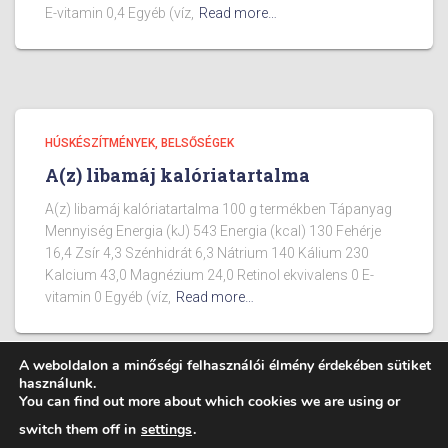
E-vitamin 0,4 Egyéb (víz,
Read more…
HÚSKÉSZÍTMÉNYEK, BELSŐSÉGEK
A(z) libamáj kalóriatartalma
A(z) libamáj kalóriatartalma 100 g termékben Tápanyag
Mennyiség Energia (kJ) 543 Energia (kcal) 130 Fehérje
16,4 Zsír 4,3 Szénhidrát 6,3 Nátrium 140 Kálium 230
Kalcium 43,0 Magnézium 24,0 Retinol ekvivalens 0 E-
vitamin 0 Egyéb (víz,
Read more…
A weboldalon a minőségi felhasználói élmény érdekében sütiket
használunk.
You can find out more about which cookies we are using or
BLOG
ÉTELEK KALÓRIA TARTALMA
switch them off in
settings
.