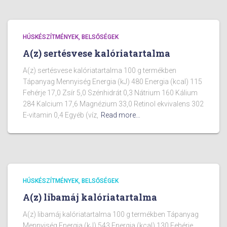
HÚSKÉSZÍTMÉNYEK, BELSŐSÉGEK
A(z) sertésvese kalóriatartalma
A(z) sertésvese kalóriatartalma 100 g termékben
Tápanyag Mennyiség Energia (kJ) 480 Energia (kcal) 115
Fehérje 17,0 Zsír 5,0 Szénhidrát 0,3 Nátrium 160 Kálium
284 Kalcium 17,6 Magnézium 33,0 Retinol ekvivalens 302
E-vitamin 0,4 Egyéb (víz,
Read more…
HÚSKÉSZÍTMÉNYEK, BELSŐSÉGEK
A(z) libamáj kalóriatartalma
A(z) libamáj kalóriatartalma 100 g termékben Tápanyag
Mennyiség Energia (kJ) 543 Energia (kcal) 130 Fehérje