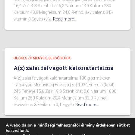
16,4 Zsír 4,3 Szénhidrát 6,3 Nátrium 140 Kálium 230
Kalcium 43,0 Magnézium 24,0 Retinol ekvivalens 0 E-
vitamin 0 Egyéb (víz,
Read more…
HÚSKÉSZÍTMÉNYEK, BELSŐSÉGEK
A(z) zalai felvágott kalóriatartalma
A(z) zalai felvágott kalóriatartalma 100 g termékben
Tápanyag Mennyiség Energia (kJ) 1024 Energia (kcal)
245 Fehérje 15,6 Zsír 19,9 Szénhidrát 0,6 Nátrium 1000
Kálium 250 Kalcium 20,4 Magnézium 32,0 Retinol
ekvivalens 8 E-vitamin 0,1 Egyéb
Read more…
A weboldalon a minőségi felhasználói élmény érdekében sütiket
használunk.