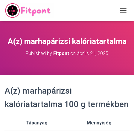
T
O
G
G
L
A(z) marhapárizsi kalóriatartalma
E
N
Published by
Fitpont
on
április 21, 2025
A
V
I
G
A
T
A(z) marhapárizsi
I
O
N
kalóriatartalma 100 g termékben
Tápanyag
Mennyiség