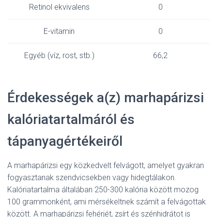
Retinol ekvivalens
0
E-vitamin
0
Egyéb (víz, rost, stb.)
66,2
Érdekességek a(z) marhapárizsi
kalóriatartalmáról és
tápanyagértékeiről
A marhapárizsi egy közkedvelt felvágott, amelyet gyakran
fogyasztanak szendvicsekben vagy hidegtálakon.
Kalóriatartalma általában 250-300 kalória között mozog
100 grammonként, ami mérsékeltnek számít a felvágottak
között. A marhapárizsi fehérjét, zsírt és szénhidrátot is