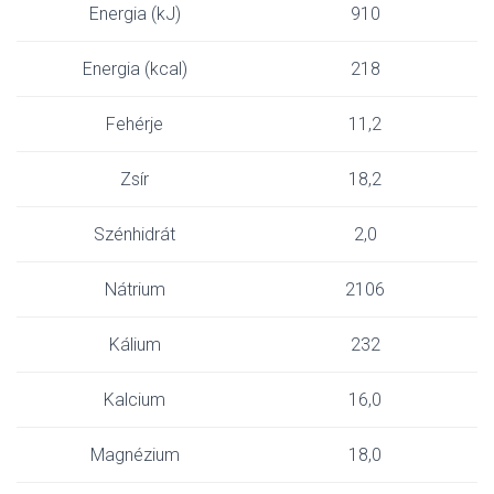
Energia (kJ)
910
Energia (kcal)
218
Fehérje
11,2
Zsír
18,2
Szénhidrát
2,0
Nátrium
2106
Kálium
232
Kalcium
16,0
Magnézium
18,0