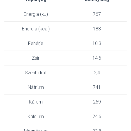
Energia (kJ)
767
Energia (kcal)
183
Fehérje
10,3
Zsír
14,6
Szénhidrát
2,4
Nátrium
741
Kálium
269
Kalcium
24,6