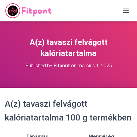
T
O
G
G
L
A(z) tavaszi felvágott
E
N
kalóriatartalma
A
V
Published by
Fitpont
on
március 1, 2025
I
G
A
T
I
O
A(z) tavaszi felvágott
N
kalóriatartalma 100 g termékben
Tápanyag
Mennyiség