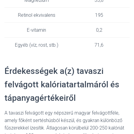
Magnézium
33,8
Retinol ekvivalens
195
E-vitamin
0,2
Egyéb (víz, rost, stb.)
71,6
Érdekességek a(z) tavaszi
felvágott kalóriatartalmáról és
tápanyagértékeiről
A tavaszi felvágott egy népszerű magyar felvágottféle,
amely főként sertéshúsból készül, és gyakran különböző
fűszerekkel ízesítik. Átlagosan körülbelül 200-250 kalóriát