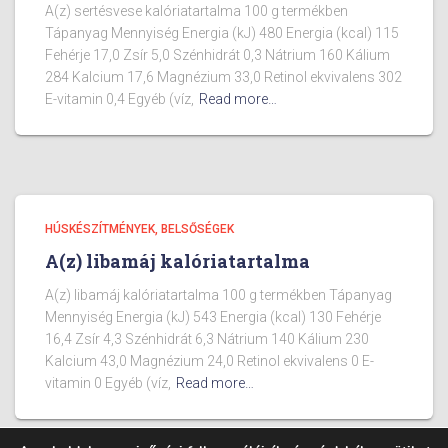
A(z) sertésvese kalóriatartalma 100 g termékben
Tápanyag Mennyiség Energia (kJ) 480 Energia (kcal) 115
Fehérje 17,0 Zsír 5,0 Szénhidrát 0,3 Nátrium 160 Kálium
284 Kalcium 17,6 Magnézium 33,0 Retinol ekvivalens 302
E-vitamin 0,4 Egyéb (víz,
Read more…
HÚSKÉSZÍTMÉNYEK, BELSŐSÉGEK
A(z) libamáj kalóriatartalma
A(z) libamáj kalóriatartalma 100 g termékben Tápanyag
Mennyiség Energia (kJ) 543 Energia (kcal) 130 Fehérje
16,4 Zsír 4,3 Szénhidrát 6,3 Nátrium 140 Kálium 230
Kalcium 43,0 Magnézium 24,0 Retinol ekvivalens 0 E-
vitamin 0 Egyéb (víz,
Read more…