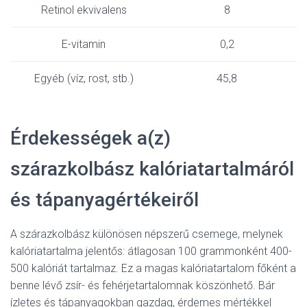
Retinol ekvivalens
8
E-vitamin
0,2
Egyéb (víz, rost, stb.)
45,8
Érdekességek a(z)
szárazkolbász kalóriatartalmáról
és tápanyagértékeiről
A szárazkolbász különösen népszerű csemege, melynek
kalóriatartalma jelentős: átlagosan 100 grammonként 400-
500 kalóriát tartalmaz. Ez a magas kalóriatartalom főként a
benne lévő zsír- és fehérjetartalomnak köszönhető. Bár
ízletes és tápanyagokban gazdag, érdemes mértékkel