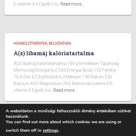
E-vitamin 0,4 Egyéb (víz,
Read more…
HÚSKÉSZÍTMÉNYEK, BELSŐSÉGEK
A(z) libamáj kalóriatartalma
A(z) libamáj kalóriatartalma 100 g termékben Tápanyag
Mennyiség Energia (kJ) 543 Energia (kcal) 130 Fehérje
16,4 Zsír 4,3 Szénhidrát 6,3 Nátrium 140 Kálium 230
Kalcium 43,0 Magnézium 24,0 Retinol ekvivalens 0 E-
vitamin 0 Egyéb (víz,
Read more…
A weboldalon a minőségi felhasználói élmény érdekében sütiket
használunk.
You can find out more about which cookies we are using or
BLOG
ÉTELEK KALÓRIA TARTALMA
switch them off in
settings
.