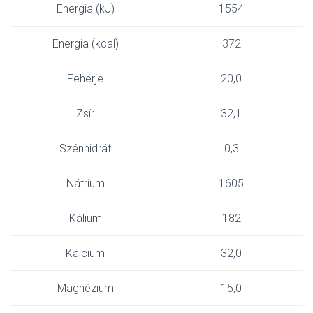
Energia (kJ)
1554
Energia (kcal)
372
Fehérje
20,0
Zsír
32,1
Szénhidrát
0,3
Nátrium
1605
Kálium
182
Kalcium
32,0
Magnézium
15,0