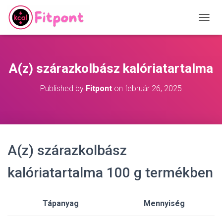
T
O
G
G
L
A(z) szárazkolbász kalóriatartalma
E
N
Published by
Fitpont
on
február 26, 2025
A
V
I
G
A
T
A(z) szárazkolbász
I
O
N
kalóriatartalma 100 g termékben
Tápanyag
Mennyiség