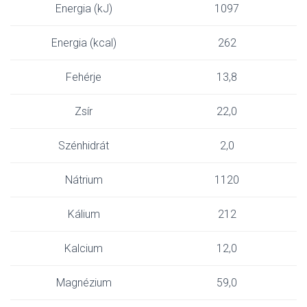
Energia (kJ)
1097
Energia (kcal)
262
Fehérje
13,8
Zsír
22,0
Szénhidrát
2,0
Nátrium
1120
Kálium
212
Kalcium
12,0
Magnézium
59,0