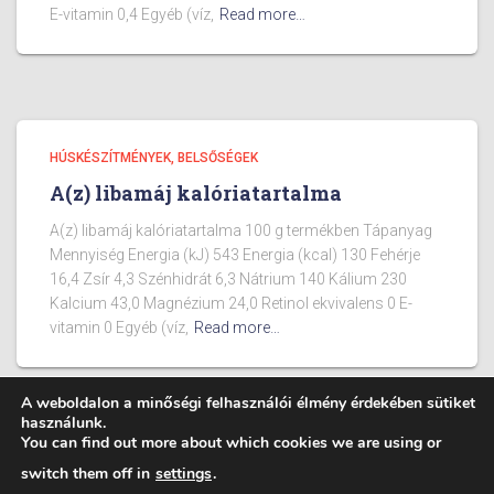
E-vitamin 0,4 Egyéb (víz,
Read more…
HÚSKÉSZÍTMÉNYEK, BELSŐSÉGEK
A(z) libamáj kalóriatartalma
A(z) libamáj kalóriatartalma 100 g termékben Tápanyag
Mennyiség Energia (kJ) 543 Energia (kcal) 130 Fehérje
16,4 Zsír 4,3 Szénhidrát 6,3 Nátrium 140 Kálium 230
Kalcium 43,0 Magnézium 24,0 Retinol ekvivalens 0 E-
vitamin 0 Egyéb (víz,
Read more…
A weboldalon a minőségi felhasználói élmény érdekében sütiket
használunk.
You can find out more about which cookies we are using or
BLOG
ÉTELEK KALÓRIA TARTALMA
switch them off in
settings
.