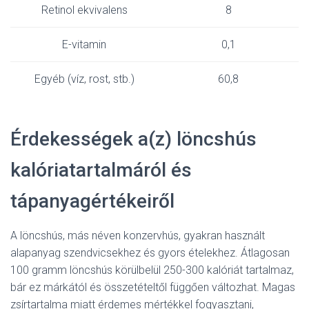
Retinol ekvivalens
8
E-vitamin
0,1
Egyéb (víz, rost, stb.)
60,8
Érdekességek a(z) löncshús
kalóriatartalmáról és
tápanyagértékeiről
A löncshús, más néven konzervhús, gyakran használt
alapanyag szendvicsekhez és gyors ételekhez. Átlagosan
100 gramm löncshús körülbelül 250-300 kalóriát tartalmaz,
bár ez márkától és összetételtől függően változhat. Magas
zsírtartalma miatt érdemes mértékkel fogyasztani,