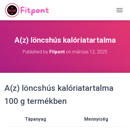
T
O
G
G
L
A(z) löncshús kalóriatartalma
E
N
Published by
Fitpont
on
március 12, 2025
A
V
I
G
A
T
A(z) löncshús kalóriatartalma
I
O
N
100 g termékben
Tápanyag
Mennyiség