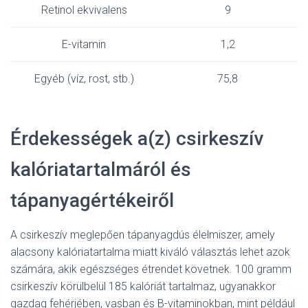
Retinol ekvivalens
9
E-vitamin
1,2
Egyéb (víz, rost, stb.)
75,8
Érdekességek a(z) csirkeszív
kalóriatartalmáról és
tápanyagértékeiről
A csirkeszív meglepően tápanyagdús élelmiszer, amely
alacsony kalóriatartalma miatt kiváló választás lehet azok
számára, akik egészséges étrendet követnek. 100 gramm
csirkeszív körülbelül 185 kalóriát tartalmaz, ugyanakkor
gazdag fehérjében, vasban és B-vitaminokban, mint például