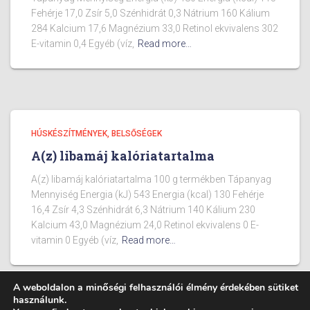
Fehérje 17,0 Zsír 5,0 Szénhidrát 0,3 Nátrium 160 Kálium
284 Kalcium 17,6 Magnézium 33,0 Retinol ekvivalens 302
E-vitamin 0,4 Egyéb (víz,
Read more…
HÚSKÉSZÍTMÉNYEK, BELSŐSÉGEK
A(z) libamáj kalóriatartalma
A(z) libamáj kalóriatartalma 100 g termékben Tápanyag
Mennyiség Energia (kJ) 543 Energia (kcal) 130 Fehérje
16,4 Zsír 4,3 Szénhidrát 6,3 Nátrium 140 Kálium 230
Kalcium 43,0 Magnézium 24,0 Retinol ekvivalens 0 E-
vitamin 0 Egyéb (víz,
Read more…
A weboldalon a minőségi felhasználói élmény érdekében sütiket
használunk.