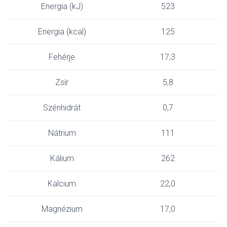
Energia (kJ)
523
Energia (kcal)
125
Fehérje
17,3
Zsír
5,8
Szénhidrát
0,7
Nátrium
111
Kálium
262
Kalcium
22,0
Magnézium
17,0