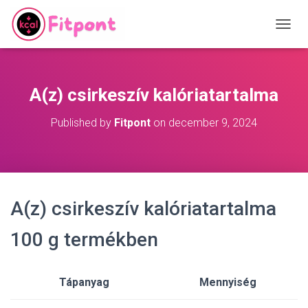
T
O
G
G
L
A(z) csirkeszív kalóriatartalma
E
N
Published by
Fitpont
on
december 9, 2024
A
V
I
G
A
T
A(z) csirkeszív kalóriatartalma
I
O
N
100 g termékben
Tápanyag
Mennyiség