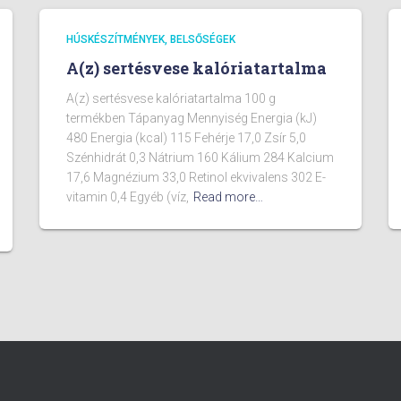
HÚSKÉSZÍTMÉNYEK, BELSŐSÉGEK
A(z) sertésvese kalóriatartalma
A(z) sertésvese kalóriatartalma 100 g
termékben Tápanyag Mennyiség Energia (kJ)
480 Energia (kcal) 115 Fehérje 17,0 Zsír 5,0
Szénhidrát 0,3 Nátrium 160 Kálium 284 Kalcium
17,6 Magnézium 33,0 Retinol ekvivalens 302 E-
vitamin 0,4 Egyéb (víz,
Read more…