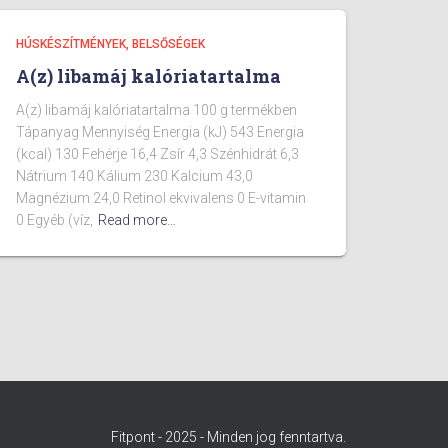
HÚSKÉSZÍTMÉNYEK, BELSŐSÉGEK
A(z) libamáj kalóriatartalma
A(z) libamáj kalóriatartalma 100 g termékben
Tápanyag Mennyiség Energia (kJ) 543 Energia
(kcal) 130 Fehérje 16,4 Zsír 4,3 Szénhidrát 6,3
Nátrium 140 Kálium 230 Kalcium 43,0
Magnézium 24,0 Retinol ekvivalens 0 E-vitamin
0 Egyéb (víz,
Read more…
Fitpont - 2025 - Minden jog fenntartva.