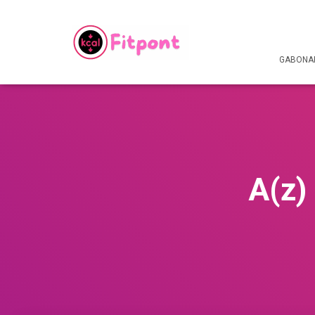
GABONAF
A(z)