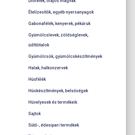
Diófélék, olajos magvak
Ételízesítők, egyéb nyersanyagok
Gabonafélék, kenyerek, pékáruk
Gyümölcslevek, zöldséglevek,
üdítőitalok
Gyümölcsök, gyümölcskészítmények
Halak, halkonzervek
Húsfélék
Húskészítmények, belsőségek
Hüvelyesek és termékeik
Sajtok
Sütő-, édesipari termékek