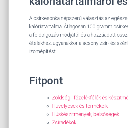
kalóriatartalmáról é
A csirkesonka népszerű választás az egészs
kalóriatartalma. Átlagosan 100 gramm csirkes
a feldolgozás módjától és a hozzáadott össze
ételekhez, ugyanakkor alacsony zsír- és szénh
izomépítést.
Fitpont
Zöldség-, főzelékfélék és készítm
Hüvelyesek és termékeik
Húskészítmények, belsőségek
Zsiradékok