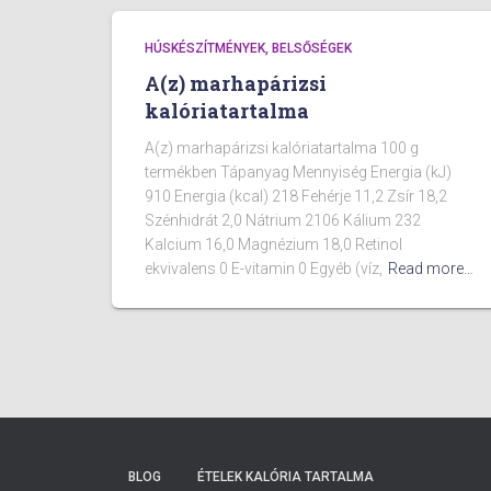
HÚSKÉSZÍTMÉNYEK, BELSŐSÉGEK
A(z) marhapárizsi
kalóriatartalma
A(z) marhapárizsi kalóriatartalma 100 g
termékben Tápanyag Mennyiség Energia (kJ)
910 Energia (kcal) 218 Fehérje 11,2 Zsír 18,2
Szénhidrát 2,0 Nátrium 2106 Kálium 232
Kalcium 16,0 Magnézium 18,0 Retinol
ekvivalens 0 E-vitamin 0 Egyéb (víz,
Read more…
BLOG
ÉTELEK KALÓRIA TARTALMA