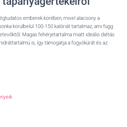
s tápanyagértékeiről
égtudatos emberek körében, mivel alacsony a
onka körülbelül 100-150 kalóriát tartalmaz, ami függ
tevőktől. Magas fehérjetartalma miatt ideális diétás
idráttartalmú is, így támogatja a fogyókúrát és az
ényeik