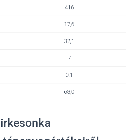
416
17,6
32,1
7
0,1
68,0
sirkesonka