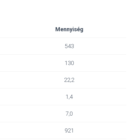
Mennyiség
543
130
22,2
1,4
7,0
921