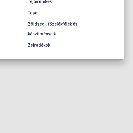
Tejtermékek
Tojás
Zöldség-, főzelékfélék és
készítményeik
Zsiradékok