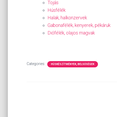
Tojás
Húsfélék
Halak, halkonzervek
Gabonafélék, kenyerek, pékáruk
Diófélék, olajos magvak
Categories:
HÚSKÉSZÍTMÉNYEK, BELSŐSÉGEK