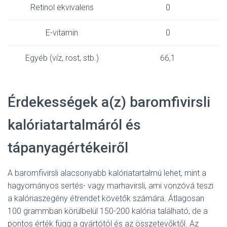
Retinol ekvivalens
0
E-vitamin
0
Egyéb (víz, rost, stb.)
66,1
Érdekességek a(z) baromfivirsli
kalóriatartalmáról és
tápanyagértékeiről
A baromfivirsli alacsonyabb kalóriatartalmú lehet, mint a
hagyományos sertés- vagy marhavirsli, ami vonzóvá teszi
a kalóriaszegény étrendet követők számára. Átlagosan
100 grammban körülbelül 150-200 kalória található, de a
pontos érték függ a gyártótól és az összetevőktől. Az