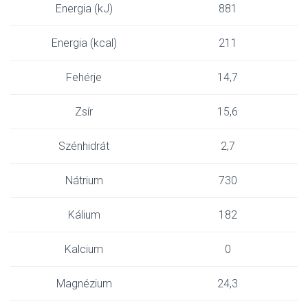
Energia (kJ)
881
Energia (kcal)
211
Fehérje
14,7
Zsír
15,6
Szénhidrát
2,7
Nátrium
730
Kálium
182
Kalcium
0
Magnézium
24,3