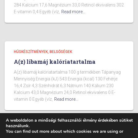
284 Kalcium 17,6 Magnézium 33,0 Retinol ekvivalens 302
E-vitamin 0,4 Egyéb (víz,
Read more…
HÚSKÉSZÍTMÉNYEK, BELSŐSÉGEK
A(z) libamáj kalóriatartalma
A(z) libamáj kalóriatartalma 100 g termékben Tápanyag
Mennyiség Energia (kJ) 543 Energia (kcal) 130 Fehérje
16,4 Zsír 4,3 Szénhidrát 6,3 Nátrium 140 Kálium 230
Kalcium 43,0 Magnézium 24,0 Retinol ekvivalens 0 E-
vitamin 0 Egyéb (víz,
Read more…
A weboldalon a minőségi felhasználói élmény érdekében sütiket
használunk.
You can find out more about which cookies we are using or
BLOG
ÉTELEK KALÓRIA TARTALMA