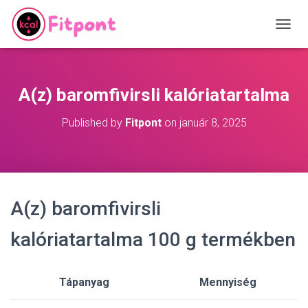
T
O
G
G
L
A(z) baromfivirsli kalóriatartalma
E
N
Published by
Fitpont
on
január 8, 2025
A
V
I
G
A
T
A(z) baromfivirsli
I
O
N
kalóriatartalma 100 g termékben
Tápanyag
Mennyiség