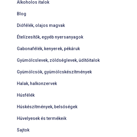
Alkoholos italok
Blog
Diófélék, olajos magvak
Ételízesítők, egyéb nyersanyagok
Gabonafélék, kenyerek, pékáruk
Gyümölcslevek, zöldséglevek, üdítőitalok
Gyümölcsök, gyümölcskészítmények
Halak, halkonzervek
Húsfélék
Húskészítmények, belsőségek
Hüvelyesek és termékeik
Sajtok