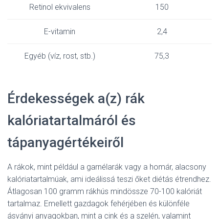
Retinol ekvivalens
150
E-vitamin
2,4
Egyéb (víz, rost, stb.)
75,3
Érdekességek a(z) rák
kalóriatartalmáról és
tápanyagértékeiről
A rákok, mint például a garnélarák vagy a homár, alacsony
kalóriatartalmúak, ami ideálissá teszi őket diétás étrendhez.
Átlagosan 100 gramm rákhús mindössze 70-100 kalóriát
tartalmaz. Emellett gazdagok fehérjében és különféle
ásványi anyagokban, mint a cink és a szelén, valamint