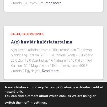
vitamin 0,3 Egyéb (víz,
Read more…
HALAK, HALKONZERVEK
A(z) kaviár kalóriatartalma
A(z) kaviár kalóriatartalma 100 g termékben Tápanyag
Mennyiség Energia (kJ) 1119 Energia (kcal) 268 Fehérje
26,0 Zsír 16,0 Szénhidrát 4,6 Nátrium 1940 Kálium 164
Kalcium 51,0 Magnézium 0 Retinol ekvivalens 600 E-
vitamin 0 Egyéb (víz,
Read more…
A weboldalon a minőségi felhasználói élmény érdekében sütiket
használunk.
You can find out more about which cookies we are using or
BLOG
ÉTELEK KALÓRIA TARTALMA
switch them off in
settings
.