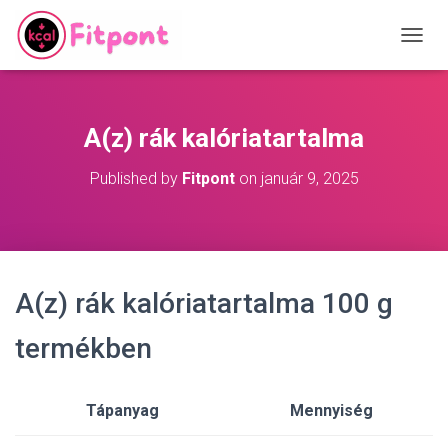
T
O
G
G
L
A(z) rák kalóriatartalma
E
N
Published by
Fitpont
on
január 9, 2025
A
V
I
G
A
T
A(z) rák kalóriatartalma 100 g
I
O
N
termékben
Tápanyag
Mennyiség