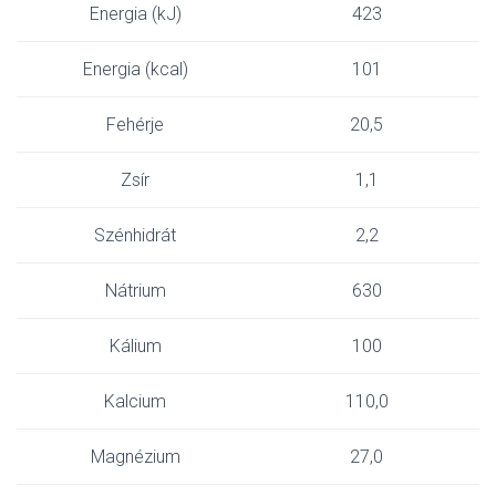
Energia (kJ)
423
Energia (kcal)
101
Fehérje
20,5
Zsír
1,1
Szénhidrát
2,2
Nátrium
630
Kálium
100
Kalcium
110,0
Magnézium
27,0