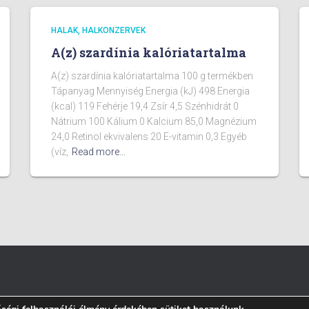
HALAK, HALKONZERVEK
A(z) szardínia kalóriatartalma
A(z) szardínia kalóriatartalma 100 g termékben
Tápanyag Mennyiség Energia (kJ) 498 Energia
(kcal) 119 Fehérje 19,4 Zsír 4,5 Szénhidrát 0
Nátrium 100 Kálium 0 Kalcium 85,0 Magnézium
24,0 Retinol ekvivalens 20 E-vitamin 0,3 Egyéb
(víz,
Read more…