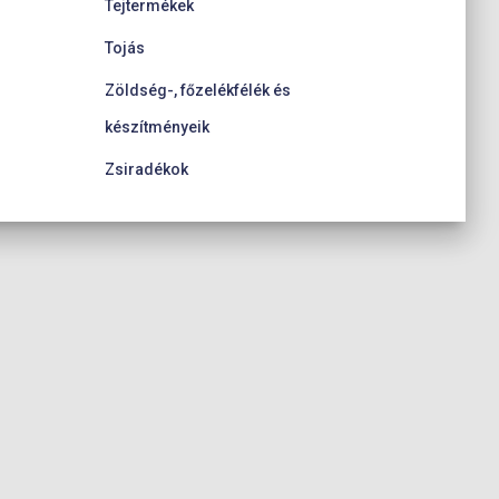
Tejtermékek
Tojás
Zöldség-, főzelékfélék és
készítményeik
Zsiradékok