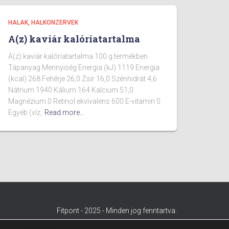
HALAK, HALKONZERVEK
A(z) kaviár kalóriatartalma
A(z) kaviár kalóriatartalma 100 g termékben
Tápanyag Mennyiség Energia (kJ) 1119 Energia
(kcal) 268 Fehérje 26,0 Zsír 16,0 Szénhidrát 4,6
Nátrium 1940 Kálium 164 Kalcium 51,0
Magnézium 0 Retinol ekvivalens 600 E-vitamin 0
Egyéb (víz,
Read more…
Fitpont - 2025 - Minden jog fenntartva.