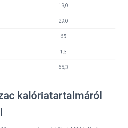
13,0
29,0
65
1,3
65,3
zac kalóriatartalmáról
l