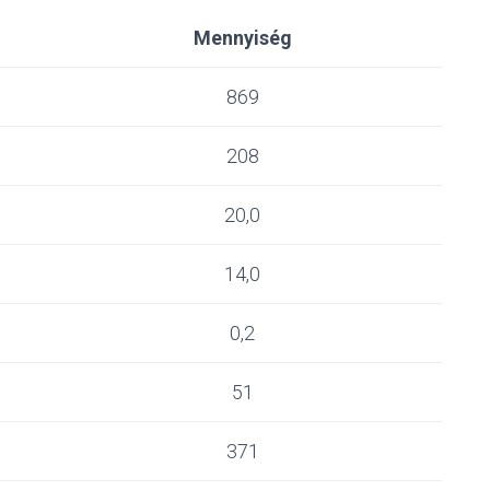
Mennyiség
869
208
20,0
14,0
0,2
51
371