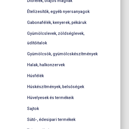
Diófélék, olajos magvak
Ételízesítők, egyéb nyersanyagok
Gabonafélék, kenyerek, pékáruk
Gyümölcslevek, zöldséglevek,
üdítőitalok
Gyümölcsök, gyümölcskészítmények
Halak, halkonzervek
Húsfélék
Húskészítmények, belsőségek
Hüvelyesek és termékeik
Sajtok
Sütő-, édesipari termékek