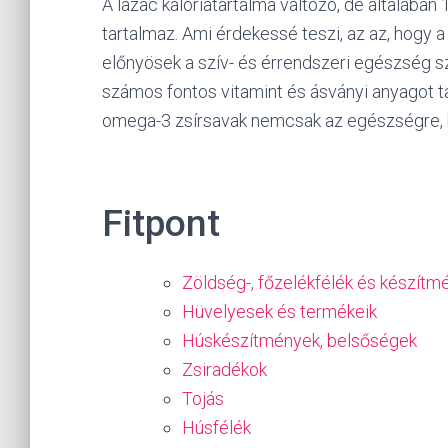
A lazac kalóriatartalma változó, de általában
tartalmaz. Ami érdekessé teszi, az az, hogy
előnyösek a szív- és érrendszeri egészség sz
számos fontos vitamint és ásványi anyagot ta
omega-3 zsírsavak nemcsak az egészségre, h
Fitpont
Zöldség-, főzelékfélék és készítm
Hüvelyesek és termékeik
Húskészítmények, belsőségek
Zsiradékok
Tojás
Húsfélék