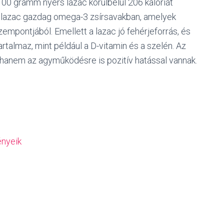
 100 gramm nyers lazac körülbelül 206 kalóriát
 a lazac gazdag omega-3 zsírsavakban, amelyek
empontjából. Emellett a lazac jó fehérjeforrás, és
rtalmaz, mint például a D-vitamin és a szelén. Az
anem az agyműködésre is pozitív hatással vannak.
ényeik