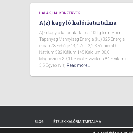
HALAK, HALKONZERVEK
A(z) kagyló kalóriatartalma
A(z) kagyló kalóriatartalma 100 g termékben
Tápanyag Mennyiség Energia (kJ) 325 Energia
(kcal) 78 Fehérje 14,4 Zsír 2,2 Szénhidrát 0
Nátrium 582 Kálium 145 Kalcium 30,0
Magnézium 39,0 Retinol ekvivalens 84 E-vitamin
3,5 Egyéb (víz,
Read more…
BLOG
ÉTELEK KALÓRIA TARTALMA