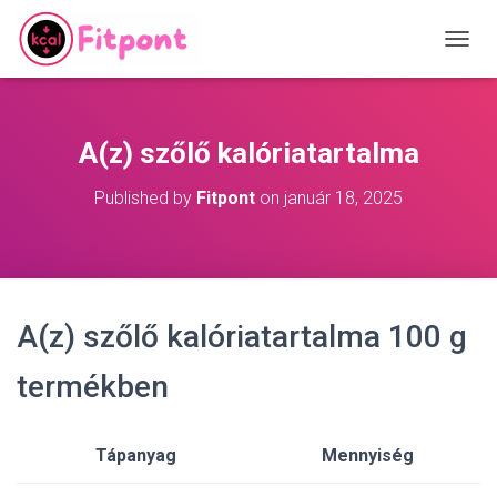
T
O
G
G
L
A(z) szőlő kalóriatartalma
E
N
Published by
Fitpont
on
január 18, 2025
A
V
I
G
A
T
A(z) szőlő kalóriatartalma 100 g
I
O
N
termékben
Tápanyag
Mennyiség