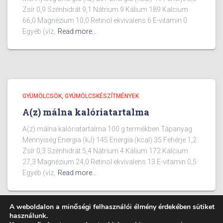
Zsír 0,9 Szénhidrát 9,1 Nátrium 9 Kálium 189 Kalcium
66,0 Magnézium 10,0 Retinol ekvivalens 6 E-vitamin 0
Egyéb (víz,
Read more…
GYÜMÖLCSÖK, GYÜMÖLCSKÉSZÍTMÉNYEK
A(z) málna kalóriatartalma
A(z) málna kalóriatartalma 100 g termékben Tápanyag
Mennyiség Energia (kJ) 145 Energia (kcal) 35 Fehérje 1,2
Zsír 0,3 Szénhidrát 5,4 Nátrium 4 Kálium 172 Kalcium
27,3 Magnézium 24,0 Retinol ekvivalens 13 E-vitamin 0,5
Egyéb (víz,
Read more…
A weboldalon a minőségi felhasználói élmény érdekében sütiket
használunk.