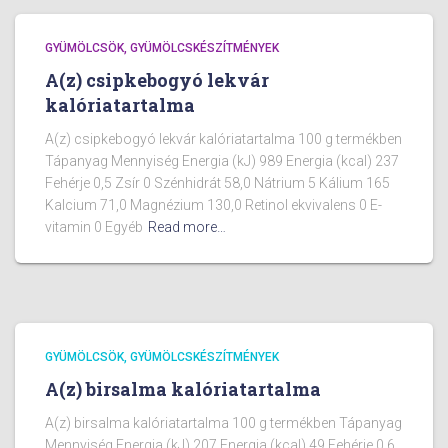
GYÜMÖLCSÖK, GYÜMÖLCSKÉSZÍTMÉNYEK
A(z) csipkebogyó lekvár
kalóriatartalma
A(z) csipkebogyó lekvár kalóriatartalma 100 g termékben
Tápanyag Mennyiség Energia (kJ) 989 Energia (kcal) 237
Fehérje 0,5 Zsír 0 Szénhidrát 58,0 Nátrium 5 Kálium 165
Kalcium 71,0 Magnézium 130,0 Retinol ekvivalens 0 E-
vitamin 0 Egyéb
Read more…
GYÜMÖLCSÖK, GYÜMÖLCSKÉSZÍTMÉNYEK
A(z) birsalma kalóriatartalma
A(z) birsalma kalóriatartalma 100 g termékben Tápanyag
Mennyiség Energia (kJ) 207 Energia (kcal) 49 Fehérje 0,6