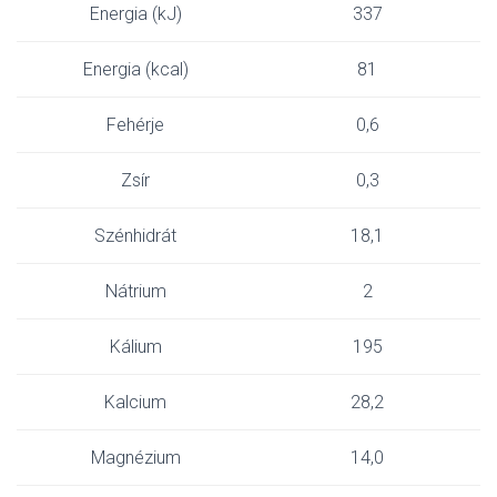
Energia (kJ)
337
Energia (kcal)
81
Fehérje
0,6
Zsír
0,3
Szénhidrát
18,1
Nátrium
2
Kálium
195
Kalcium
28,2
Magnézium
14,0