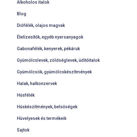
Alkoholos italok
Blog
Diófélék, olajos magvak
Ételízesítők, egyéb nyersanyagok
Gabonafélék, kenyerek, pékáruk
Gyümölcslevek, zöldséglevek, üdítőitalok
Gyümölcsök, gyümölcskészítmények
Halak, halkonzervek
Húsfélék
Húskészítmények, belsőségek
Hüvelyesek és termékeik
Sajtok