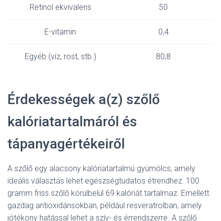
Retinol ekvivalens
50
E-vitamin
0,4
Egyéb (víz, rost, stb.)
80,8
Érdekességek a(z) szőlő
kalóriatartalmáról és
tápanyagértékeiről
A szőlő egy alacsony kalóriatartalmú gyümölcs, amely
ideális választás lehet egészségtudatos étrendhez. 100
gramm friss szőlő körülbelül 69 kalóriát tartalmaz. Emellett
gazdag antioxidánsokban, például resveratrolban, amely
jótékony hatással lehet a szív- és érrendszerre. A szőlő