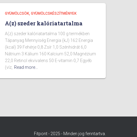
GYÜMÖLCSÖK, GYÜMÖLCSKÉSZÍTMÉNYEK
A(z) szeder kalóriatartalma
A(z) szeder kalóriatartalma 100 g termékben
Tápanyag Mennyiség Energia (kJ) 162 Energia
(kcal) 39 Fehérje 0,8 Zsír 1,0 Szénhidrát 6,0
Nátrium 3 Kálium 160 Kalcium 52,0 Magnézium
22,0 Retinol ekvivalens 50 E-vitamin 0,7 Egyéb
(víz,
Read more…
Fitpont - 2025 - Minden jog fenntartva.