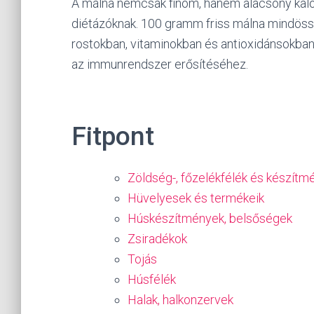
A málna nemcsak finom, hanem alacsony kalóri
diétázóknak. 100 gramm friss málna mindössze
rostokban, vitaminokban és antioxidánsokba
az immunrendszer erősítéséhez.
Fitpont
Zöldség-, főzelékfélék és készítm
Hüvelyesek és termékeik
Húskészítmények, belsőségek
Zsiradékok
Tojás
Húsfélék
Halak, halkonzervek