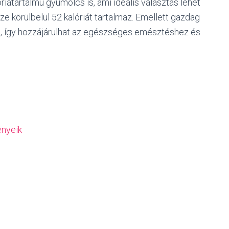
atartalmú gyümölcs is, ami ideális választás lehet
 körülbelül 52 kalóriát tartalmaz. Emellett gazdag
n, így hozzájárulhat az egészséges emésztéshez és
ényeik