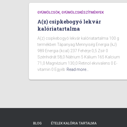
GYÜMÖLCSÖK, GYÜMÖLCSKÉSZÍTMÉNYEK
A(z) csipkebogyó lekvár
kalóriatartalma
A(z) csipkebogyó lekvár kalóriatartalma 100 g
termékben Tápanyag Mennyiség Energia (kJ)
989 Energia (kcal) 237 Fehérje 0,5 Zsír 0
Szénhidrát 58,0 Nátrium 5 Kálium 165 Kalcium
71,0 Magnézium 130,0 Retinol ekvivalens 0 E-
vitamin 0 Egyéb
Read more…
BLOG
ÉTELEK KALÓRIA TARTALMA