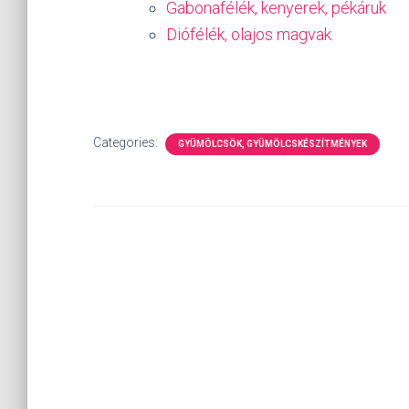
Gabonafélék, kenyerek, pékáruk
Diófélék, olajos magvak
Categories:
GYÜMÖLCSÖK, GYÜMÖLCSKÉSZÍTMÉNYEK