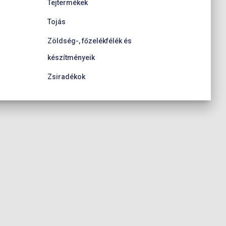
Tejtermékek
Tojás
Zöldség-, főzelékfélék és
készítményeik
Zsiradékok