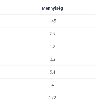
Mennyiség
145
35
1,2
0,3
5,4
4
172