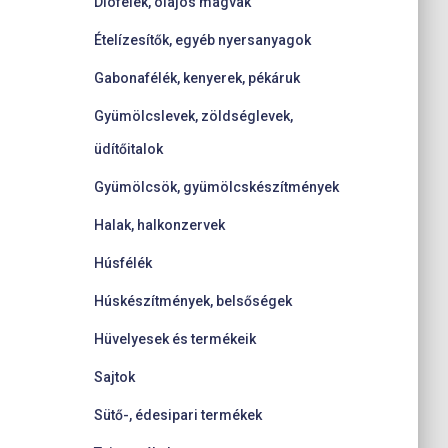
Diófélék, olajos magvak
Ételízesítők, egyéb nyersanyagok
Gabonafélék, kenyerek, pékáruk
Gyümölcslevek, zöldséglevek,
üdítőitalok
Gyümölcsök, gyümölcskészítmények
Halak, halkonzervek
Húsfélék
Húskészítmények, belsőségek
Hüvelyesek és termékeik
Sajtok
Sütő-, édesipari termékek