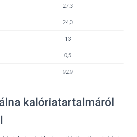
27,3
24,0
13
0,5
92,9
lna kalóriatartalmáról
l