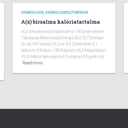
GYÜMÖLCSÖK, GYÜMÖLCSKÉSZÍTMÉNYEK
A(z) birsalma kalóriatartalma
A(z) birsalma kalóriatartalma 100 g termékben
Tápanyag Mennyiség Energia (kJ) 207 Energia
(kcal) 49 Fehérje 0,6 Zsír 0,9 Szénhidrát 9,1
Nátrium 9 Kálium 189 Kalcium 66,0 Magnézium
10,0 Retinol ekvivalens 6 E-vitamin 0 Egyéb (víz,
Read more…