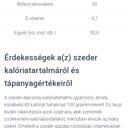
Retinol ekvivalens
50
E-vitamin
0,7
Egyéb (víz, rost, stb.)
92,0
Érdekességek a(z) szeder
kalóriatartalmáról és
tápanyagértékeiről
A szeder alacsony kalóriatartalmú gyümölcs, amely
körülbelül 43 kalóriát tartalmaz 100 grammonként. Ez teszi
kiváló választássá azok számára, akik szeretnék
csökkenteni kalóriabevitelüket, miközben élvezik az édes
ízeket. Emellett a szeder gazdag rostokban, vitaminokban