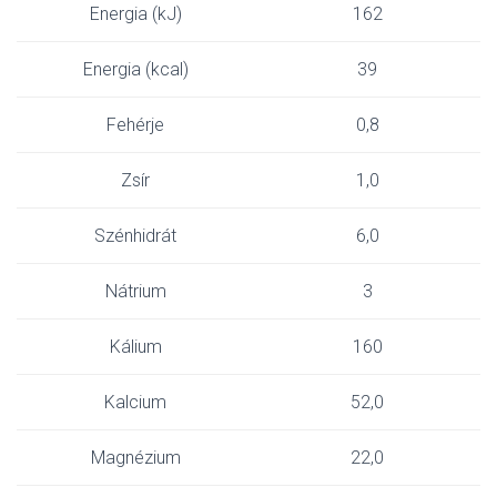
Energia (kJ)
162
Energia (kcal)
39
Fehérje
0,8
Zsír
1,0
Szénhidrát
6,0
Nátrium
3
Kálium
160
Kalcium
52,0
Magnézium
22,0