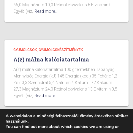
66,0 Magnézium 10,0 Retinol ekvivalens 6 E-vitamin 0
Egyéb (víz,
Read more…
GYÜMÖLCSÖK, GYÜMÖLCSKÉSZÍTMÉNYEK
A(z) málna kalóriatartalma
A(z) málna kalóriatartalma 100 g termékben Tápanyag
Mennyiség Energia (kJ) 145 Energia (kcal) 35 Fehérje 1,2
Zsír 0,3 Szénhidrát 5,4 Nátrium 4 Kálium 172 Kalcium
27,3 Magnézium 24,0 Retinol ekvivalens 13 E-vitamin 0,5
Egyéb (víz,
Read more…
A weboldalon a minőségi felhasználói élmény érdekében sütiket
használunk.
You can find out more about which cookies we are using or
BLOG
ÉTELEK KALÓRIA TARTALMA