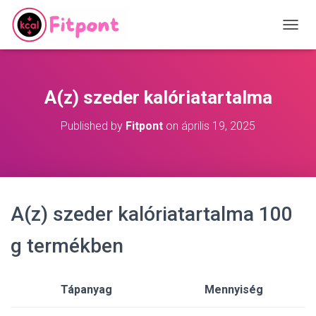
T
O
G
G
L
A(z) szeder kalóriatartalma
E
N
Published by
Fitpont
on
április 19, 2025
A
V
I
G
A
T
A(z) szeder kalóriatartalma 100
I
O
N
g termékben
Tápanyag
Mennyiség