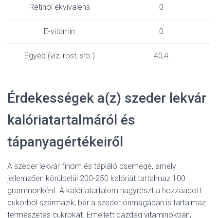
Retinol ekvivalens
0
E-vitamin
0
Egyéb (víz, rost, stb.)
40,4
Érdekességek a(z) szeder lekvár
kalóriatartalmáról és
tápanyagértékeiről
A szeder lekvár finom és tápláló csemege, amely
jellemzően körülbelül 200-250 kalóriát tartalmaz 100
grammonként. A kalóriatartalom nagyrészt a hozzáadott
cukorból származik, bár a szeder önmagában is tartalmaz
természetes cukrokat. Emellett gazdag vitaminokban,