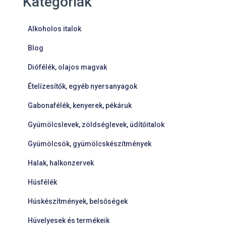
Kategóriák
Alkoholos italok
Blog
Diófélék, olajos magvak
Ételízesítők, egyéb nyersanyagok
Gabonafélék, kenyerek, pékáruk
Gyümölcslevek, zöldséglevek, üdítőitalok
Gyümölcsök, gyümölcskészítmények
Halak, halkonzervek
Húsfélék
Húskészítmények, belsőségek
Hüvelyesek és termékeik