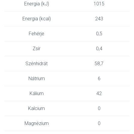
Energia (kJ)
1015
Energia (kcal)
243
Fehérje
0,5
Zsír
0,4
Szénhidrát
58,7
Nátrium
6
Kálium
42
Kalcium
0
Magnézium
0