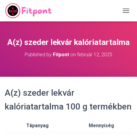
T
O
G
G
L
A(z) szeder lekvár kalóriatartalma
E
N
Published by
Fitpont
on
február 12, 2025
A
V
I
G
A
T
A(z) szeder lekvár
I
O
N
kalóriatartalma 100 g termékben
Tápanyag
Mennyiség