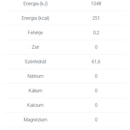
Energia (kJ)
1048
Energia (kcal)
251
Fehérje
0,2
Zsír
0
Szénhidrát
61,6
Nátrium
0
Kálium
0
Kalcium
0
Magnézium
0