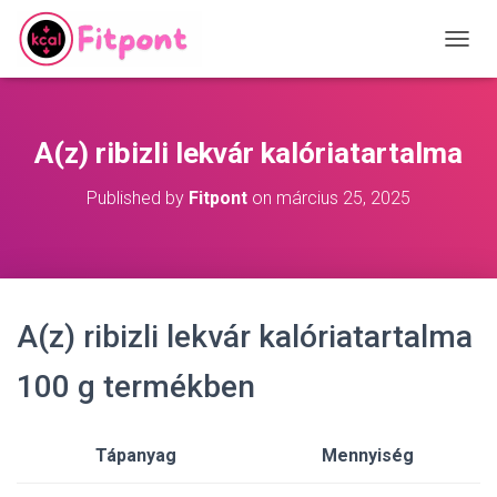
T
O
G
G
L
A(z) ribizli lekvár kalóriatartalma
E
N
Published by
Fitpont
on
március 25, 2025
A
V
I
G
A
T
A(z) ribizli lekvár kalóriatartalma
I
O
N
100 g termékben
Tápanyag
Mennyiség