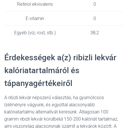
Retinol ekvivalens
0
E-vitamin
0
Egyéb (víz, rost, stb.)
38,2
Érdekességek a(z) ribizli lekvár
kalóriatartalmáról és
tápanyagértékeiről
A ribizli lekvár népszerű választás, ha gyümölcsös
ízélményre vágyunk, és egyúttal alacsonyabb
kalóriatartalmú alternatívát keresünk. Átlagosan 100
gramm ribizli lekvár körülbelül 150-200 kalóriát tartalmaz,
ami viszonylag alacsonynak számít a lekvárok között. A