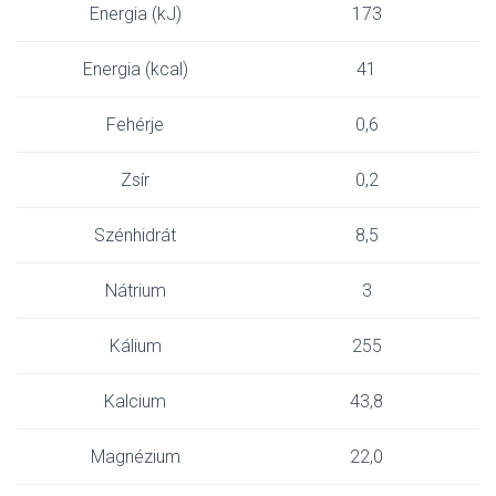
Energia (kJ)
173
Energia (kcal)
41
Fehérje
0,6
Zsír
0,2
Szénhidrát
8,5
Nátrium
3
Kálium
255
Kalcium
43,8
Magnézium
22,0