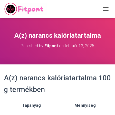
T
O
G
G
L
A(z) narancs kalóriatartalma
E
N
Published by
Fitpont
on
február 13, 2025
A
V
I
G
A
T
A(z) narancs kalóriatartalma 100
I
O
N
g termékben
Tápanyag
Mennyiség