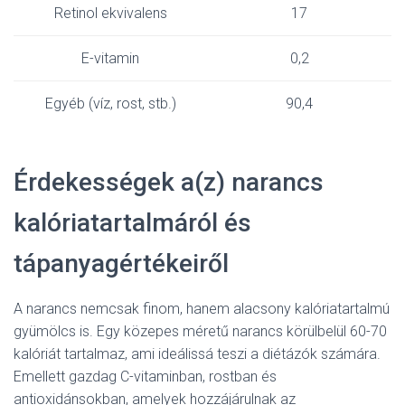
Retinol ekvivalens
17
E-vitamin
0,2
Egyéb (víz, rost, stb.)
90,4
Érdekességek a(z) narancs
kalóriatartalmáról és
tápanyagértékeiről
A narancs nemcsak finom, hanem alacsony kalóriatartalmú
gyümölcs is. Egy közepes méretű narancs körülbelül 60-70
kalóriát tartalmaz, ami ideálissá teszi a diétázók számára.
Emellett gazdag C-vitaminban, rostban és
antioxidánsokban, amelyek hozzájárulnak az