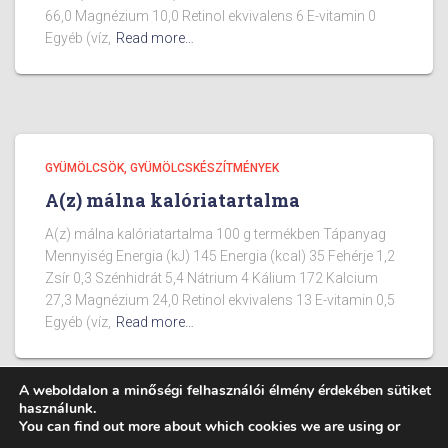
66,0 Magnézium 10,0 Retinol ekvivalens 6 E-vitamin 0
Egyéb (víz,
Read more…
GYÜMÖLCSÖK, GYÜMÖLCSKÉSZÍTMÉNYEK
A(z) málna kalóriatartalma
A(z) málna kalóriatartalma 100 g termékben Tápanyag
Mennyiség Energia (kJ) 145 Energia (kcal) 35 Fehérje 1,2
Zsír 0,3 Szénhidrát 5,4 Nátrium 4 Kálium 172 Kalcium
27,3 Magnézium 24,0 Retinol ekvivalens 13 E-vitamin 0,5
Egyéb (víz,
Read more…
A weboldalon a minőségi felhasználói élmény érdekében sütiket
használunk.
You can find out more about which cookies we are using or
BLOG
ÉTELEK KALÓRIA TARTALMA