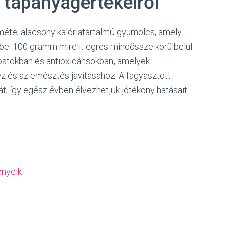
s tápanyagértékeiről
méte, alacsony kalóriatartalmú gyümölcs, amely
be. 100 gramm mirelit egres mindössze körülbelül
rostokban és antioxidánsokban, amelyek
z és az emésztés javításához. A fagyasztott
, így egész évben élvezhetjük jótékony hatásait.
ényeik