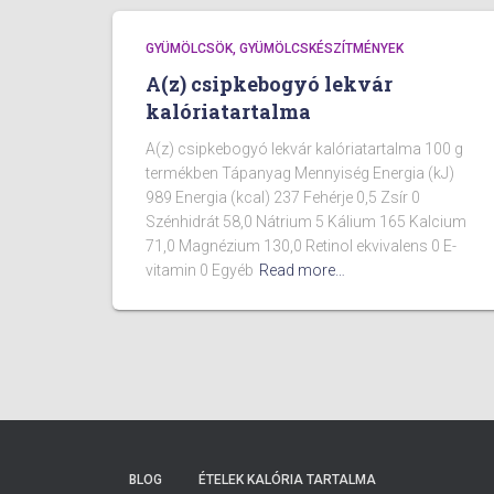
GYÜMÖLCSÖK, GYÜMÖLCSKÉSZÍTMÉNYEK
A(z) csipkebogyó lekvár
kalóriatartalma
A(z) csipkebogyó lekvár kalóriatartalma 100 g
termékben Tápanyag Mennyiség Energia (kJ)
989 Energia (kcal) 237 Fehérje 0,5 Zsír 0
Szénhidrát 58,0 Nátrium 5 Kálium 165 Kalcium
71,0 Magnézium 130,0 Retinol ekvivalens 0 E-
vitamin 0 Egyéb
Read more…
BLOG
ÉTELEK KALÓRIA TARTALMA