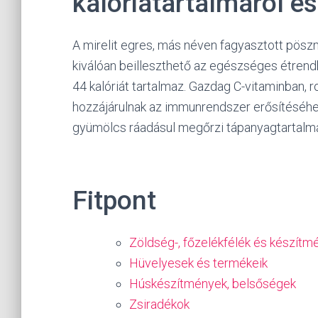
kalóriatartalmáról é
A mirelit egres, más néven fagyasztott pösz
kiválóan beilleszthető az egészséges étrend
44 kalóriát tartalmaz. Gazdag C-vitaminban, 
hozzájárulnak az immunrendszer erősítéséhe
gyümölcs ráadásul megőrzi tápanyagtartalmát
Fitpont
Zöldség-, főzelékfélék és készítm
Hüvelyesek és termékeik
Húskészítmények, belsőségek
Zsiradékok