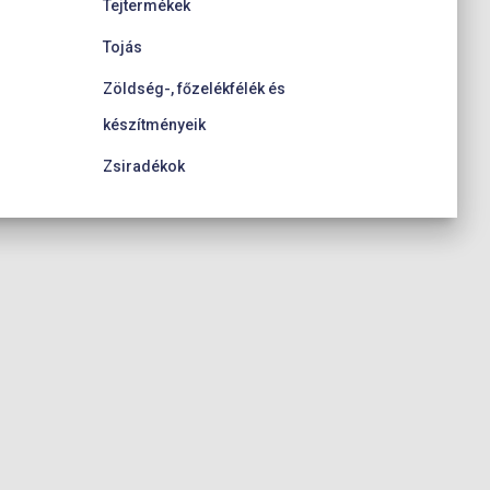
Tejtermékek
Tojás
Zöldség-, főzelékfélék és
készítményeik
Zsiradékok