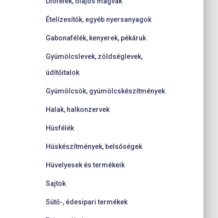
Diófélék, olajos magvak
Ételízesítők, egyéb nyersanyagok
Gabonafélék, kenyerek, pékáruk
Gyümölcslevek, zöldséglevek,
üdítőitalok
Gyümölcsök, gyümölcskészítmények
Halak, halkonzervek
Húsfélék
Húskészítmények, belsőségek
Hüvelyesek és termékeik
Sajtok
Sütő-, édesipari termékek