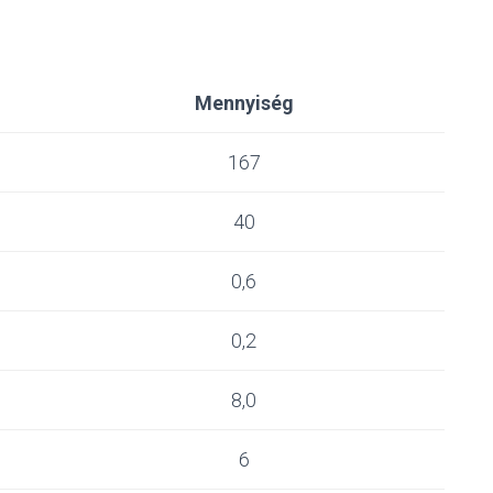
Mennyiség
167
40
0,6
0,2
8,0
6