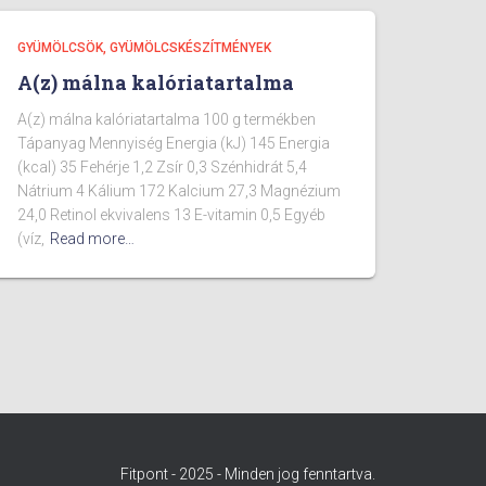
GYÜMÖLCSÖK, GYÜMÖLCSKÉSZÍTMÉNYEK
A(z) málna kalóriatartalma
A(z) málna kalóriatartalma 100 g termékben
Tápanyag Mennyiség Energia (kJ) 145 Energia
(kcal) 35 Fehérje 1,2 Zsír 0,3 Szénhidrát 5,4
Nátrium 4 Kálium 172 Kalcium 27,3 Magnézium
24,0 Retinol ekvivalens 13 E-vitamin 0,5 Egyéb
(víz,
Read more…
Fitpont - 2025 - Minden jog fenntartva.