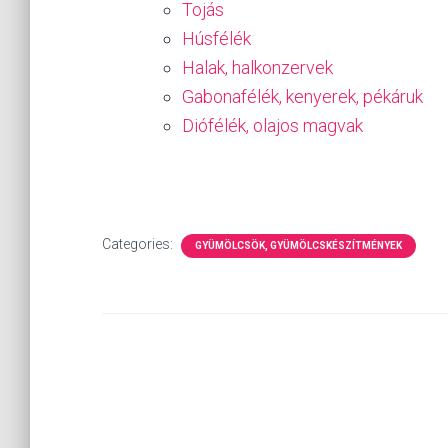
Tojás
Húsfélék
Halak, halkonzervek
Gabonafélék, kenyerek, pékáruk
Diófélék, olajos magvak
Categories:
GYÜMÖLCSÖK, GYÜMÖLCSKÉSZÍTMÉNYEK