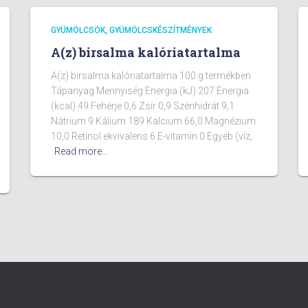
GYÜMÖLCSÖK, GYÜMÖLCSKÉSZÍTMÉNYEK
A(z) birsalma kalóriatartalma
A(z) birsalma kalóriatartalma 100 g termékben
Tápanyag Mennyiség Energia (kJ) 207 Energia
(kcal) 49 Fehérje 0,6 Zsír 0,9 Szénhidrát 9,1
Nátrium 9 Kálium 189 Kalcium 66,0 Magnézium
10,0 Retinol ekvivalens 6 E-vitamin 0 Egyéb (víz,
Read more…