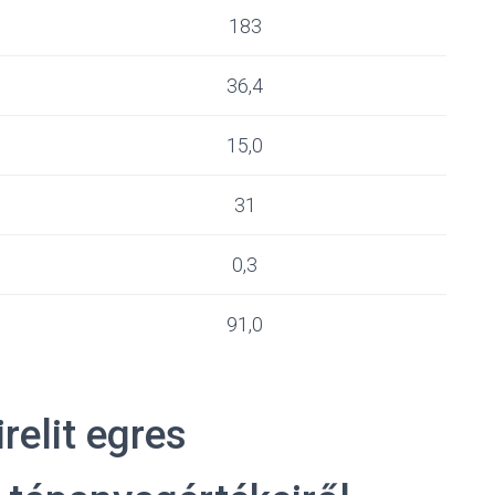
183
36,4
15,0
31
0,3
91,0
relit egres