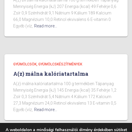
A(z) birsalma kalóriatartalma 100 g termékben Tápanyag
Mennyiség Energia (kJ) 207 Energia (kcal) 49 Fehérje 0,6
Zsír 0,9 Szénhidrát 9,1 Nátrium 9 Kálium 189 Kalcium
66,0 Magnézium 10,0 Retinol ekvivalens 6 E-vitamin 0
Egyéb (víz,
Read more…
GYÜMÖLCSÖK, GYÜMÖLCSKÉSZÍTMÉNYEK
A(z) málna kalóriatartalma
A(z) málna kalóriatartalma 100 g termékben Tápanyag
Mennyiség Energia (kJ) 145 Energia (kcal) 35 Fehérje 1,2
Zsír 0,3 Szénhidrát 5,4 Nátrium 4 Kálium 172 Kalcium
27,3 Magnézium 24,0 Retinol ekvivalens 13 E-vitamin 0,5
Egyéb (víz,
Read more…
A weboldalon a minőségi felhasználói élmény érdekében sütiket