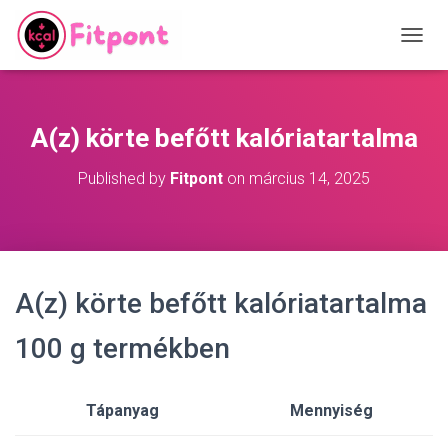
T
O
G
G
L
A(z) körte befőtt kalóriatartalma
E
N
Published by
Fitpont
on
március 14, 2025
A
V
I
G
A
T
A(z) körte befőtt kalóriatartalma
I
O
N
100 g termékben
Tápanyag
Mennyiség