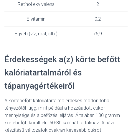
Retinol ekvivalens
2
E-vitamin
0,2
Egyéb (víz, rost, stb.)
75,9
Érdekességek a(z) körte befőtt
kalóriatartalmáról és
tápanyagértékeiről
A körtebefőtt kalóriatartalma érdekes módon több
tényezőtől függ, mint például a hozzáadott cukor
mennyisége és a befőzési eljárás. Általában 100 gramm
körtebefőtt körülbelül 60-80 kalóriát tartalmaz. A házi
készítésű változatok gyakran kevesebb cukrot