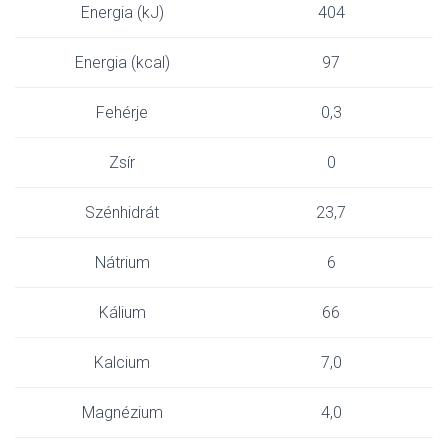
Energia (kJ)
404
Energia (kcal)
97
Fehérje
0,3
Zsír
0
Szénhidrát
23,7
Nátrium
6
Kálium
66
Kalcium
7,0
Magnézium
4,0