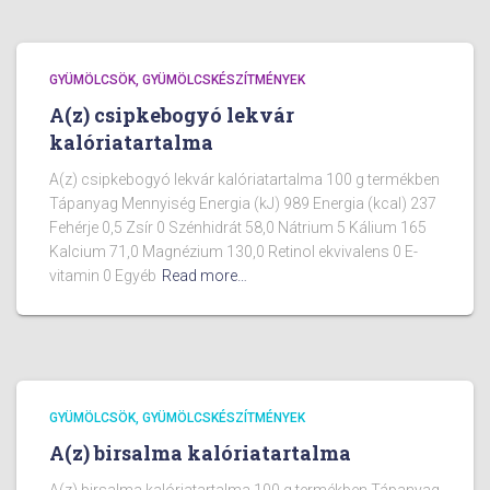
GYÜMÖLCSÖK, GYÜMÖLCSKÉSZÍTMÉNYEK
A(z) csipkebogyó lekvár
kalóriatartalma
A(z) csipkebogyó lekvár kalóriatartalma 100 g termékben
Tápanyag Mennyiség Energia (kJ) 989 Energia (kcal) 237
Fehérje 0,5 Zsír 0 Szénhidrát 58,0 Nátrium 5 Kálium 165
Kalcium 71,0 Magnézium 130,0 Retinol ekvivalens 0 E-
vitamin 0 Egyéb
Read more…
GYÜMÖLCSÖK, GYÜMÖLCSKÉSZÍTMÉNYEK
A(z) birsalma kalóriatartalma