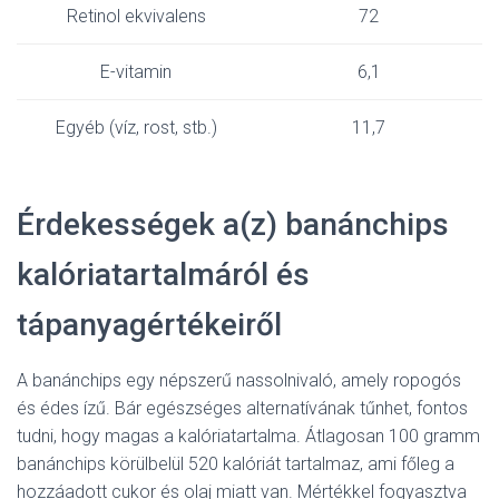
Retinol ekvivalens
72
E-vitamin
6,1
Egyéb (víz, rost, stb.)
11,7
Érdekességek a(z) banánchips
kalóriatartalmáról és
tápanyagértékeiről
A banánchips egy népszerű nassolnivaló, amely ropogós
és édes ízű. Bár egészséges alternatívának tűnhet, fontos
tudni, hogy magas a kalóriatartalma. Átlagosan 100 gramm
banánchips körülbelül 520 kalóriát tartalmaz, ami főleg a
hozzáadott cukor és olaj miatt van. Mértékkel fogyasztva