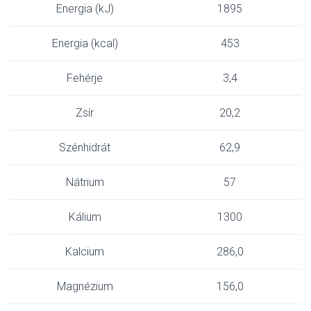
Energia (kJ)
1895
Energia (kcal)
453
Fehérje
3,4
Zsír
20,2
Szénhidrát
62,9
Nátrium
57
Kálium
1300
Kalcium
286,0
Magnézium
156,0