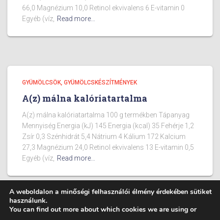
66,0 Magnézium 10,0 Retinol ekvivalens 6 E-vitamin 0
Egyéb (víz,
Read more…
GYÜMÖLCSÖK, GYÜMÖLCSKÉSZÍTMÉNYEK
A(z) málna kalóriatartalma
A(z) málna kalóriatartalma 100 g termékben Tápanyag
Mennyiség Energia (kJ) 145 Energia (kcal) 35 Fehérje 1,2
Zsír 0,3 Szénhidrát 5,4 Nátrium 4 Kálium 172 Kalcium
27,3 Magnézium 24,0 Retinol ekvivalens 13 E-vitamin 0,5
Egyéb (víz,
Read more…
A weboldalon a minőségi felhasználói élmény érdekében sütiket
használunk.
You can find out more about which cookies we are using or
BLOG
ÉTELEK KALÓRIA TARTALMA