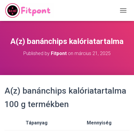
T
O
G
G
L
A(z) banánchips kalóriatartalma
E
N
Published by
Fitpont
on
március 21, 2025
A
V
I
G
A
T
A(z) banánchips kalóriatartalma
I
O
N
100 g termékben
Tápanyag
Mennyiség