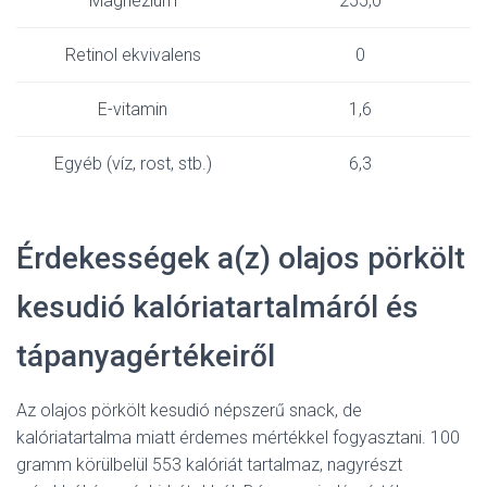
Magnézium
255,0
Retinol ekvivalens
0
E-vitamin
1,6
Egyéb (víz, rost, stb.)
6,3
Érdekességek a(z) olajos pörkölt
kesudió kalóriatartalmáról és
tápanyagértékeiről
Az olajos pörkölt kesudió népszerű snack, de
kalóriatartalma miatt érdemes mértékkel fogyasztani. 100
gramm körülbelül 553 kalóriát tartalmaz, nagyrészt