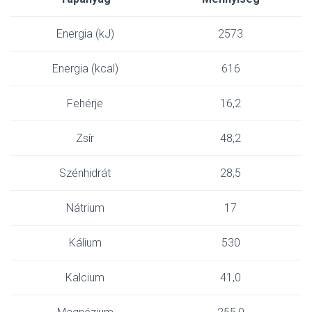
Energia (kJ)
2573
Energia (kcal)
616
Fehérje
16,2
Zsír
48,2
Szénhidrát
28,5
Nátrium
17
Kálium
530
Kalcium
41,0