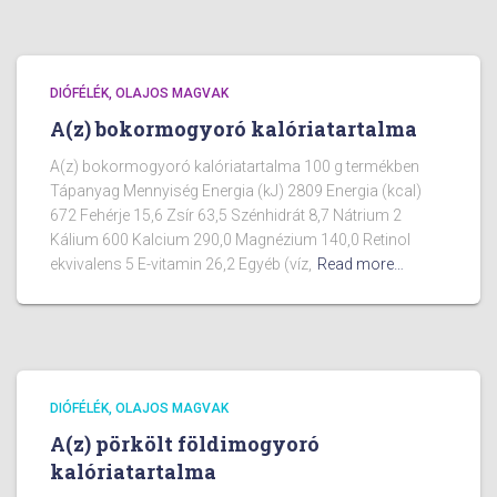
DIÓFÉLÉK, OLAJOS MAGVAK
A(z) bokormogyoró kalóriatartalma
A(z) bokormogyoró kalóriatartalma 100 g termékben
Tápanyag Mennyiség Energia (kJ) 2809 Energia (kcal)
672 Fehérje 15,6 Zsír 63,5 Szénhidrát 8,7 Nátrium 2
Kálium 600 Kalcium 290,0 Magnézium 140,0 Retinol
ekvivalens 5 E-vitamin 26,2 Egyéb (víz,
Read more…
DIÓFÉLÉK, OLAJOS MAGVAK
A(z) pörkölt földimogyoró
kalóriatartalma