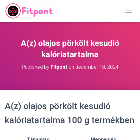
T
O
G
G
L
A(z) olajos pörkölt kesudió
E
N
kalóriatartalma
A
V
Published by
Fitpont
on
december 18, 2024
I
G
A
T
I
O
A(z) olajos pörkölt kesudió
N
kalóriatartalma 100 g termékben
Tápanyag
Mennyiség