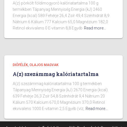
A(z) pörkölt földimogyoró kalóriatartalma 100 g
termékben Tápanyag Mennyiség Energia (kJ) 2460
Energia (kcal) 589 Fehérje 26,4 Zsír 49,4 Szénhidrát 8,9
Nátrium 6 Kálium 777 Kalcium 65,0 Magnézium 182,0
Retinol ekvivalens 0 E-vitamin 8,8 Egyéb
Read more…
DIÓFÉLÉK, OLAJOS MAGVAK
A(z) szezámmag kalóriatartalma
A(z) szezámmag kalóriatartalma 100 g termékben
Tápanyag Mennyiség Energia (kJ) 2670 Energia (kcal)
639 Fehérje 26,3 Zsír 54,8 Szénhidrát 9,4 Nátrium 20
Kálium 570 Kalcium 670,0 Magnézium 370,0 Retinol
ekvivalens 1000 E-vitamin 2,5 Egyéb (víz,
Read more…