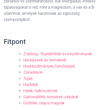
zsírokból és szénhidrátokból. Bár energiadús, értékes
tápanyagokat is rejt, mint a magnézium, a vas és a B-
vitaminok, amelyek hasznosak az egészség
szempontjából.
Fitpont
Zöldség-, főzelékfélék és készítményeik
Hüvelyesek és termékeik
Húskészítmények, belsőségek
Zsiradékok
Tojás
Húsfélék
Halak, halkonzervek
Gabonafélék, kenyerek, pékáruk
Diófélék, olajos magvak