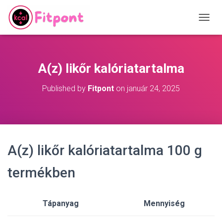
T
O
G
G
L
A(z) likőr kalóriatartalma
E
N
Published by
Fitpont
on
január 24, 2025
A
V
I
G
A
T
A(z) likőr kalóriatartalma 100 g
I
O
N
termékben
Tápanyag
Mennyiség