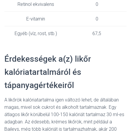
Retinol ekvivalens
0
E-vitamin
0
Egyéb (víz, rost, stb.)
67,5
Érdekességek a(z) likőr
kalóriatartalmáról és
tápanyagértékeiről
A likőrök kalóriatartalma igen változó lehet, de általában
magas, mivel sok cukrot és alkoholt tartalmaznak. Egy
átlagos likőr körülbelül 100-150 kalóriát tartalmaz 30 ml-es
adagban. Az édesebb, krémes likőrök, mint például a
Baileys, még több kalóriát is tartalmazhatnak, akár 200