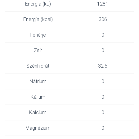
Energia (kJ)
1281
Energia (kcal)
306
Fehérje
0
Zsír
0
Szénhidrát
32,5
Nátrium
0
Kálium
0
Kalcium
0
Magnézium
0