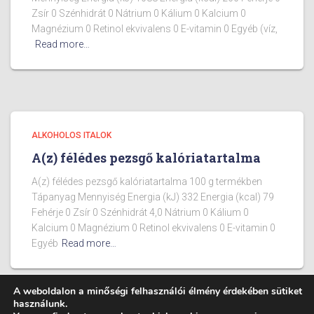
Zsír 0 Szénhidrát 0 Nátrium 0 Kálium 0 Kalcium 0
Magnézium 0 Retinol ekvivalens 0 E-vitamin 0 Egyéb (víz,
Read more…
ALKOHOLOS ITALOK
A(z) félédes pezsgő kalóriatartalma
A(z) félédes pezsgő kalóriatartalma 100 g termékben
Tápanyag Mennyiség Energia (kJ) 332 Energia (kcal) 79
Fehérje 0 Zsír 0 Szénhidrát 4,0 Nátrium 0 Kálium 0
Kalcium 0 Magnézium 0 Retinol ekvivalens 0 E-vitamin 0
Egyéb
Read more…
A weboldalon a minőségi felhasználói élmény érdekében sütiket
használunk.