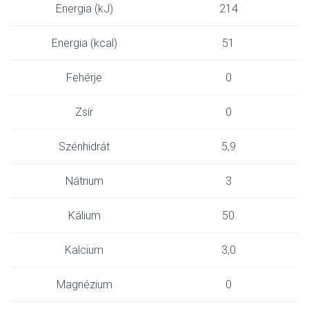
Energia (kJ)
214
Energia (kcal)
51
Fehérje
0
Zsír
0
Szénhidrát
5,9
Nátrium
3
Kálium
50
Kalcium
3,0
Magnézium
0