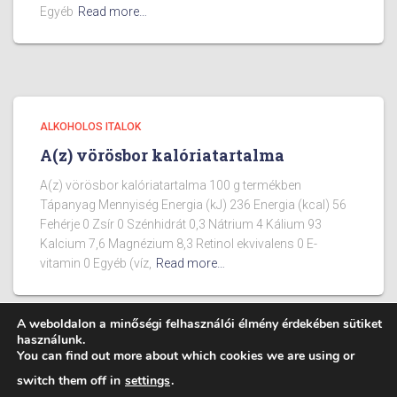
Egyéb
Read more…
ALKOHOLOS ITALOK
A(z) vörösbor kalóriatartalma
A(z) vörösbor kalóriatartalma 100 g termékben
Tápanyag Mennyiség Energia (kJ) 236 Energia (kcal) 56
Fehérje 0 Zsír 0 Szénhidrát 0,3 Nátrium 4 Kálium 93
Kalcium 7,6 Magnézium 8,3 Retinol ekvivalens 0 E-
vitamin 0 Egyéb (víz,
Read more…
A weboldalon a minőségi felhasználói élmény érdekében sütiket
használunk.
You can find out more about which cookies we are using or
BLOG
ÉTELEK KALÓRIA TARTALMA
switch them off in
settings
.