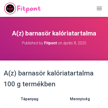
T
O
G
G
L
A(z) barnasör kalóriatartalma
E
N
Published by
Fitpont
on
április 8, 2025
A
V
I
G
A
T
A(z) barnasör kalóriatartalma
I
O
N
100 g termékben
Tápanyag
Mennyiség