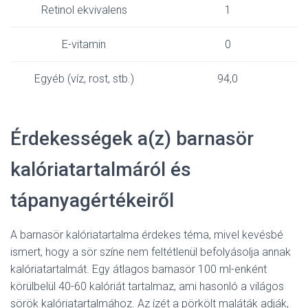
Retinol ekvivalens
1
E-vitamin
0
Egyéb (víz, rost, stb.)
94,0
Érdekességek a(z) barnasör
kalóriatartalmáról és
tápanyagértékeiről
A barnasör kalóriatartalma érdekes téma, mivel kevésbé
ismert, hogy a sör színe nem feltétlenül befolyásolja annak
kalóriatartalmát. Egy átlagos barnasör 100 ml-enként
körülbelül 40-60 kalóriát tartalmaz, ami hasonló a világos
sörök kalóriatartalmához. Az ízét a pörkölt maláták adják,