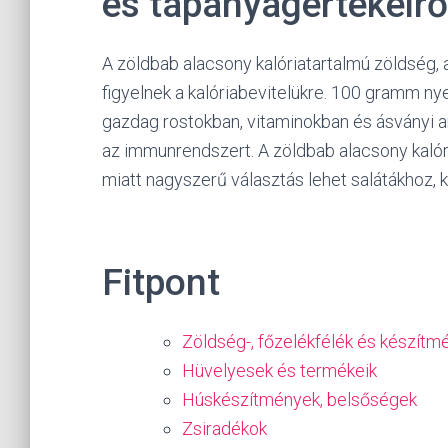
és tápanyagértékeirő
A zöldbab alacsony kalóriatartalmú zöldség, 
figyelnek a kalóriabevitelükre. 100 gramm nye
gazdag rostokban, vitaminokban és ásványi a
az immunrendszert. A zöldbab alacsony kaló
miatt nagyszerű választás lehet salátákhoz, 
Fitpont
Zöldség-, főzelékfélék és készítm
Hüvelyesek és termékeik
Húskészítmények, belsőségek
Zsiradékok