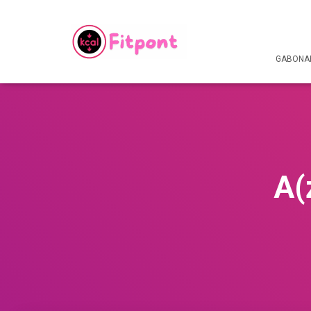
GABONAF
A(