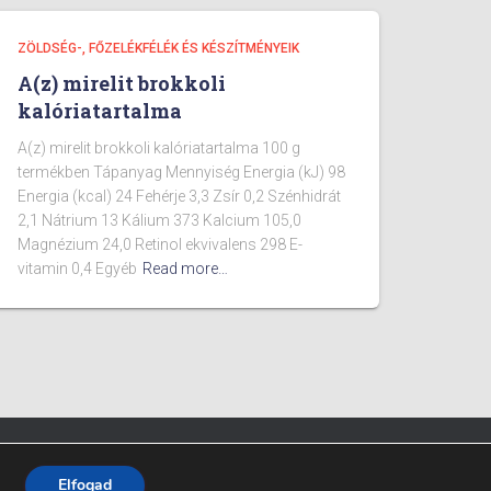
ZÖLDSÉG-, FŐZELÉKFÉLÉK ÉS KÉSZÍTMÉNYEIK
A(z) mirelit brokkoli
kalóriatartalma
A(z) mirelit brokkoli kalóriatartalma 100 g
termékben Tápanyag Mennyiség Energia (kJ) 98
Energia (kcal) 24 Fehérje 3,3 Zsír 0,2 Szénhidrát
2,1 Nátrium 13 Kálium 373 Kalcium 105,0
Magnézium 24,0 Retinol ekvivalens 298 E-
vitamin 0,4 Egyéb
Read more…
Fitpont - 2025 - Minden jog fenntartva.
Elfogad