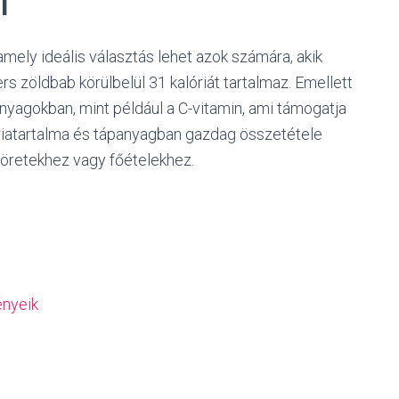
l
amely ideális választás lehet azok számára, akik
rs zöldbab körülbelül 31 kalóriát tartalmaz. Emellett
nyagokban, mint például a C-vitamin, ami támogatja
riatartalma és tápanyagban gazdag összetétele
köretekhez vagy főételekhez.
ényeik