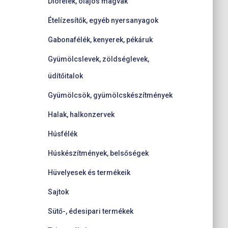
Diófélék, olajos magvak
Ételízesítők, egyéb nyersanyagok
Gabonafélék, kenyerek, pékáruk
Gyümölcslevek, zöldséglevek,
üdítőitalok
Gyümölcsök, gyümölcskészítmények
Halak, halkonzervek
Húsfélék
Húskészítmények, belsőségek
Hüvelyesek és termékeik
Sajtok
Sütő-, édesipari termékek