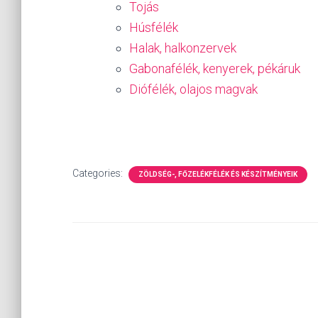
Tojás
Húsfélék
Halak, halkonzervek
Gabonafélék, kenyerek, pékáruk
Diófélék, olajos magvak
Categories:
ZÖLDSÉG-, FŐZELÉKFÉLÉK ÉS KÉSZÍTMÉNYEIK