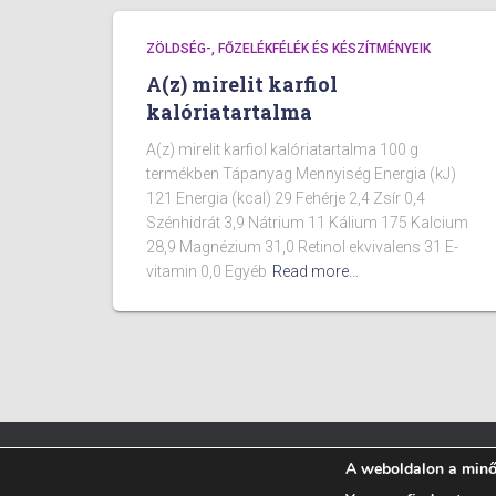
ZÖLDSÉG-, FŐZELÉKFÉLÉK ÉS KÉSZÍTMÉNYEIK
A(z) mirelit karfiol
kalóriatartalma
A(z) mirelit karfiol kalóriatartalma 100 g
termékben Tápanyag Mennyiség Energia (kJ)
121 Energia (kcal) 29 Fehérje 2,4 Zsír 0,4
Szénhidrát 3,9 Nátrium 11 Kálium 175 Kalcium
28,9 Magnézium 31,0 Retinol ekvivalens 31 E-
vitamin 0,0 Egyéb
Read more…
A weboldalon a minős
BLOG
ÉTELEK KALÓRIA TARTALMA