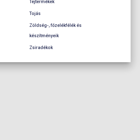
Tejtermékek
Tojás
Zöldség-, főzelékfélék és
készítményeik
Zsiradékok