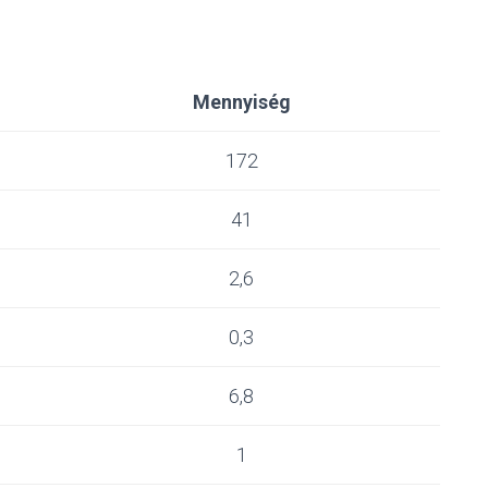
Mennyiség
172
41
2,6
0,3
6,8
1