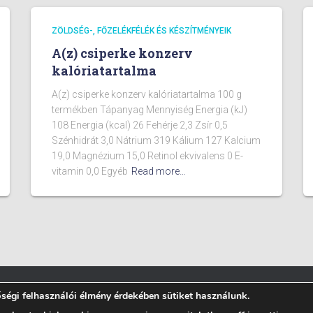
ZÖLDSÉG-, FŐZELÉKFÉLÉK ÉS KÉSZÍTMÉNYEIK
A(z) csiperke konzerv
kalóriatartalma
A(z) csiperke konzerv kalóriatartalma 100 g
termékben Tápanyag Mennyiség Energia (kJ)
108 Energia (kcal) 26 Fehérje 2,3 Zsír 0,5
Szénhidrát 3,0 Nátrium 319 Kálium 127 Kalcium
19,0 Magnézium 15,0 Retinol ekvivalens 0 E-
vitamin 0,0 Egyéb
Read more…
égi felhasználói élmény érdekében sütiket használunk.