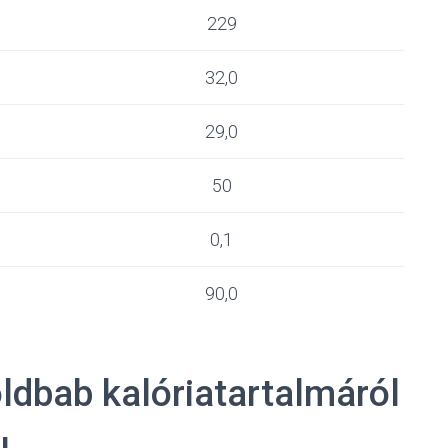
229
32,0
29,0
50
0,1
90,0
ldbab kalóriatartalmáról