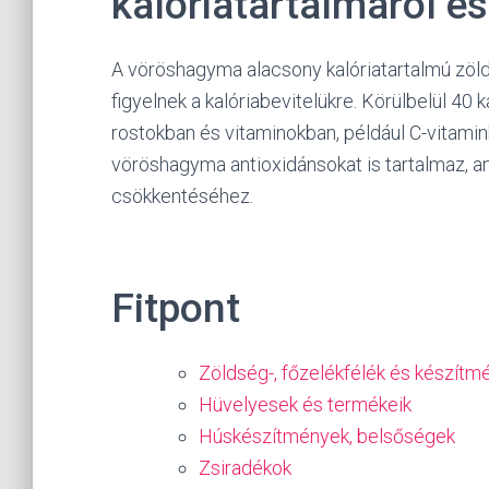
kalóriatartalmáról é
A vöröshagyma alacsony kalóriatartalmú zölds
figyelnek a kalóriabevitelükre. Körülbelül 4
rostokban és vitaminokban, például C-vitami
vöröshagyma antioxidánsokat is tartalmaz, a
csökkentéséhez.
Fitpont
Zöldség-, főzelékfélék és készítm
Hüvelyesek és termékeik
Húskészítmények, belsőségek
Zsiradékok