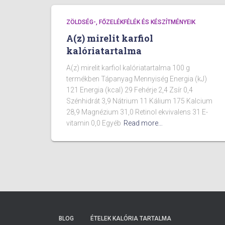
ZÖLDSÉG-, FŐZELÉKFÉLÉK ÉS KÉSZÍTMÉNYEIK
A(z) mirelit karfiol
kalóriatartalma
A(z) mirelit karfiol kalóriatartalma 100 g
termékben Tápanyag Mennyiség Energia (kJ)
121 Energia (kcal) 29 Fehérje 2,4 Zsír 0,4
Szénhidrát 3,9 Nátrium 11 Kálium 175 Kalcium
28,9 Magnézium 31,0 Retinol ekvivalens 31 E-
vitamin 0,0 Egyéb
Read more…
BLOG
ÉTELEK KALÓRIA TARTALMA