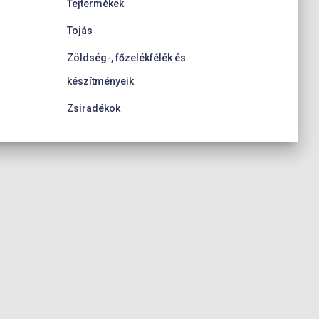
Tejtermékek
Tojás
Zöldség-, főzelékfélék és
készítményeik
Zsiradékok