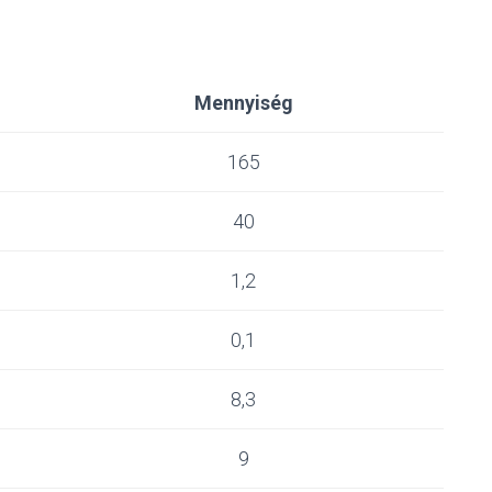
Mennyiség
165
40
1,2
0,1
8,3
9