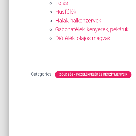
Tojás
Húsfélék
Halak, halkonzervek
Gabonafélék, kenyerek, pékáruk
Diófélék, olajos magvak
Categories:
ZÖLDSÉG-, FŐZELÉKFÉLÉK ÉS KÉSZÍTMÉNYEIK