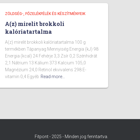
ZÖLDSÉG-, FŐZELÉKFÉLÉK ÉS KÉSZÍTMÉNYEIK
A(z) mirelit brokkoli
kalóriatartalma
A(z) mirelit brokkoli kalóriatartalma 100 g
termékben Tápanyag Mennyiség Energia (kJ) 98
Energia (kcal) 24 Fehérje 3,3 Zsír 0,2 Szénhidrát
2,1 Nátrium 13 Kálium 373 Kalcium 105,0
Magnézium 24,0 Retinol ekvivalens 298 E-
vitamin 0,4 Egyéb
Read more…
Fitpont - 2025 - Minden jog fenntartva.