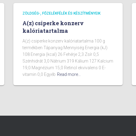
ZÖLDSÉG-, FŐZELÉKFÉLÉK ÉS KÉSZÍTMÉNYEIK
A(z) csiperke konzerv
kalóriatartalma
A(z) csiperke konzerv kalóriatartalma 100 g
termékben Tápanyag Mennyiség Energia (kJ)
108 Energia (kcal) 26 Fehérje 2,3 Zsír 0,5
Szénhidrát 3,0 Nátrium 319 Kálium 127 Kalcium
19,0 Magnézium 15,0 Retinol ekvivalens 0 E-
vitamin 0,0 Egyéb
Read more…