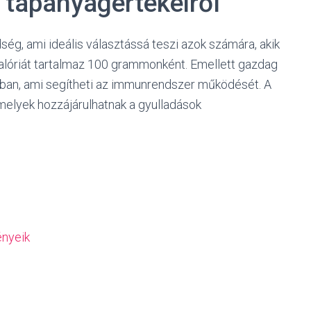
s tápanyagértékeiről
ég, ami ideális választássá teszi azok számára, akik
0 kalóriát tartalmaz 100 grammonként. Emellett gazdag
nban, ami segítheti az immunrendszer működését. A
melyek hozzájárulhatnak a gyulladások
ényeik