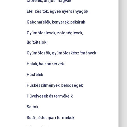
Diófélék, olajos magvak
Ételízesítők, egyéb nyersanyagok
Gabonafélék, kenyerek, pékáruk
Gyümölcslevek, zöldséglevek,
üdítőitalok
Gyümölcsök, gyümölcskészítmények
Halak, halkonzervek
Húsfélék
Húskészítmények, belsőségek
Hüvelyesek és termékeik
Sajtok
Sütő-, édesipari termékek