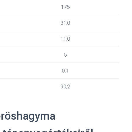
175
31,0
11,0
5
0,1
90,2
vöröshagyma