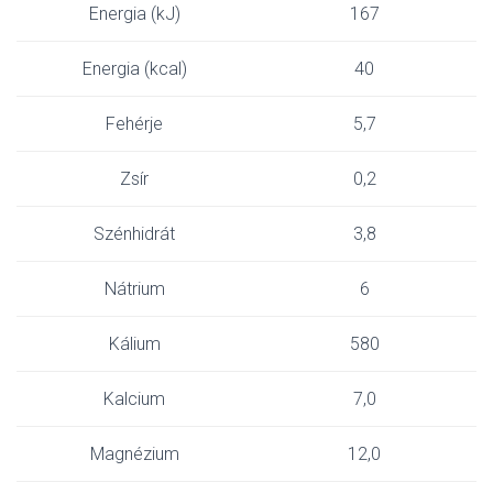
Energia (kJ)
167
Energia (kcal)
40
Fehérje
5,7
Zsír
0,2
Szénhidrát
3,8
Nátrium
6
Kálium
580
Kalcium
7,0
Magnézium
12,0