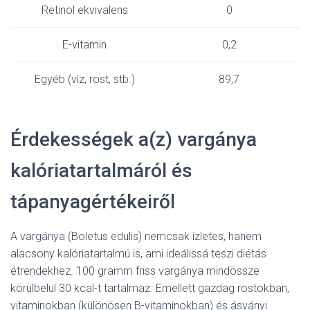
Retinol ekvivalens
0
E-vitamin
0,2
Egyéb (víz, rost, stb.)
89,7
Érdekességek a(z) vargánya
kalóriatartalmáról és
tápanyagértékeiről
A vargánya (Boletus edulis) nemcsak ízletes, hanem
alacsony kalóriatartalmú is, ami ideálissá teszi diétás
étrendekhez. 100 gramm friss vargánya mindössze
körülbelül 30 kcal-t tartalmaz. Emellett gazdag rostokban,
vitaminokban (különösen B-vitaminokban) és ásványi