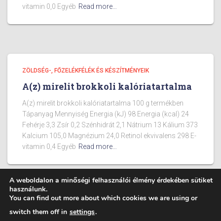
vitamin 0,0 Egyéb
Read more…
ZÖLDSÉG-, FŐZELÉKFÉLÉK ÉS KÉSZÍTMÉNYEIK
A(z) mirelit brokkoli kalóriatartalma
A(z) mirelit brokkoli kalóriatartalma 100 g termékben
Tápanyag Mennyiség Energia (kJ) 98 Energia (kcal) 24
Fehérje 3,3 Zsír 0,2 Szénhidrát 2,1 Nátrium 13 Kálium 373
Kalcium 105,0 Magnézium 24,0 Retinol ekvivalens 298 E-
vitamin 0,4 Egyéb
Read more…
A weboldalon a minőségi felhasználói élmény érdekében sütiket
használunk.
You can find out more about which cookies we are using or
BLOG
ÉTELEK KALÓRIA TARTALMA
switch them off in
settings
.