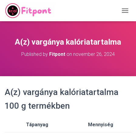
T
O
G
G
L
A(z) vargánya kalóriatartalma
E
N
Published by
Fitpont
on
november 26, 2024
A
V
I
G
A
T
A(z) vargánya kalóriatartalma
I
O
N
100 g termékben
Tápanyag
Mennyiség