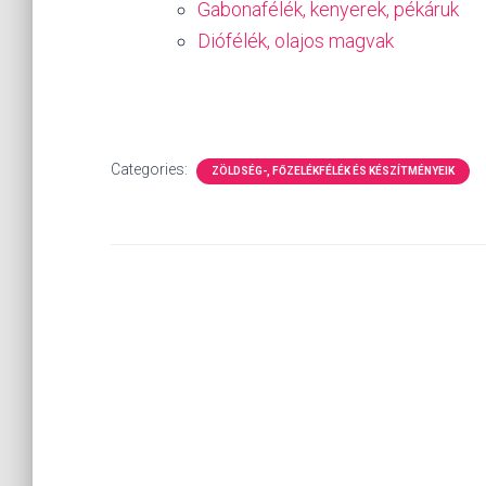
Gabonafélék, kenyerek, pékáruk
Diófélék, olajos magvak
Categories:
ZÖLDSÉG-, FŐZELÉKFÉLÉK ÉS KÉSZÍTMÉNYEIK