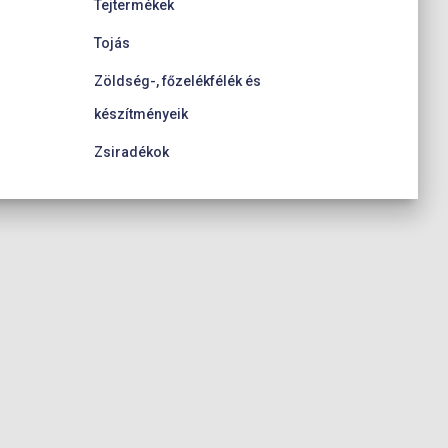
Tejtermékek
Tojás
Zöldség-, főzelékfélék és
készítményeik
Zsiradékok