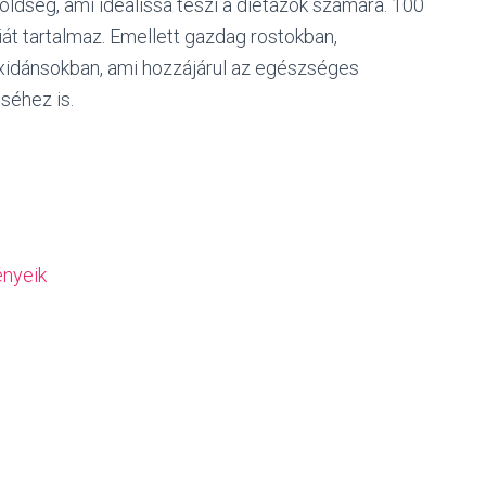
öldség, ami ideálissá teszi a diétázók számára. 100
át tartalmaz. Emellett gazdag rostokban,
oxidánsokban, ami hozzájárul az egészséges
séhez is.
ényeik