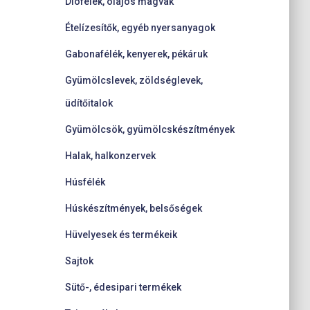
Diófélék, olajos magvak
Ételízesítők, egyéb nyersanyagok
Gabonafélék, kenyerek, pékáruk
Gyümölcslevek, zöldséglevek,
üdítőitalok
Gyümölcsök, gyümölcskészítmények
Halak, halkonzervek
Húsfélék
Húskészítmények, belsőségek
Hüvelyesek és termékeik
Sajtok
Sütő-, édesipari termékek