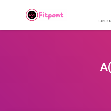
GABONAF
A(