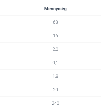
Mennyiség
68
16
2,0
0,1
1,8
20
240