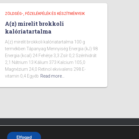
ZÖLDSÉG-, FŐZELÉKFÉLÉK ÉS KÉSZÍTMÉNYEIK
A(z) mirelit brokkoli
kalóriatartalma
A(z) mirelit brokkoli kalóriatartalma 100 g
termékben Tápanyag Mennyiség Energia (kJ) 98
Energia (kcal) 24 Fehérje 3,3 Zsír 0,2 Szénhidrát
2,1 Nátrium 13 Kálium 373 Kalcium 105,0
Magnézium 24,0 Retinol ekvivalens 298 E-
vitamin 0,4 Egyéb
Read more…
Fitpont - 2025 - Minden jog fenntartva.
Elfogad