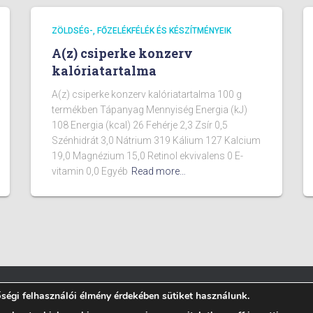
ZÖLDSÉG-, FŐZELÉKFÉLÉK ÉS KÉSZÍTMÉNYEIK
A(z) csiperke konzerv
kalóriatartalma
A(z) csiperke konzerv kalóriatartalma 100 g
termékben Tápanyag Mennyiség Energia (kJ)
108 Energia (kcal) 26 Fehérje 2,3 Zsír 0,5
Szénhidrát 3,0 Nátrium 319 Kálium 127 Kalcium
19,0 Magnézium 15,0 Retinol ekvivalens 0 E-
vitamin 0,0 Egyéb
Read more…
égi felhasználói élmény érdekében sütiket használunk.