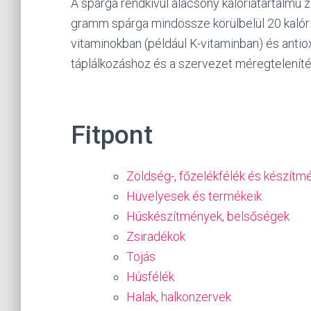
A spárga rendkívül alacsony kalóriatartalmú z
gramm spárga mindössze körülbelül 20 kalóri
vitaminokban (például K-vitaminban) és anti
táplálkozáshoz és a szervezet méregteleníté
Fitpont
Zöldség-, főzelékfélék és készítm
Hüvelyesek és termékeik
Húskészítmények, belsőségek
Zsiradékok
Tojás
Húsfélék
Halak, halkonzervek