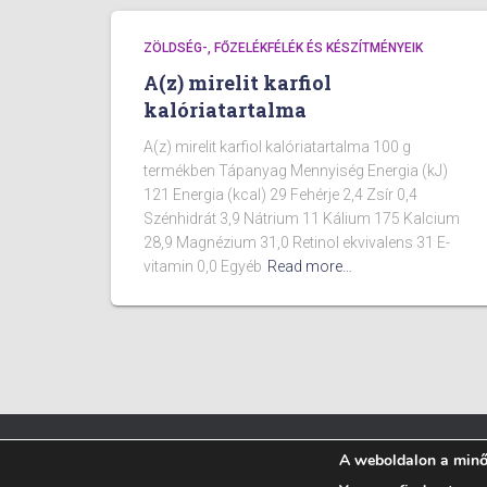
ZÖLDSÉG-, FŐZELÉKFÉLÉK ÉS KÉSZÍTMÉNYEIK
A(z) mirelit karfiol
kalóriatartalma
A(z) mirelit karfiol kalóriatartalma 100 g
termékben Tápanyag Mennyiség Energia (kJ)
121 Energia (kcal) 29 Fehérje 2,4 Zsír 0,4
Szénhidrát 3,9 Nátrium 11 Kálium 175 Kalcium
28,9 Magnézium 31,0 Retinol ekvivalens 31 E-
vitamin 0,0 Egyéb
Read more…
A weboldalon a minős
BLOG
ÉTELEK KALÓRIA TARTALMA