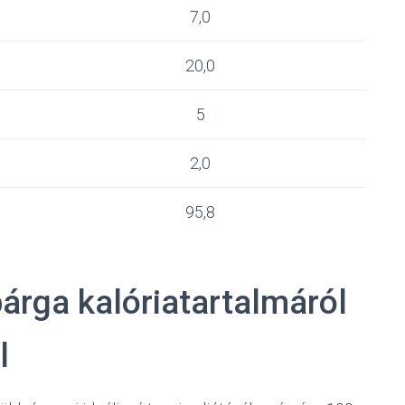
7,0
20,0
5
2,0
95,8
árga kalóriatartalmáról
l