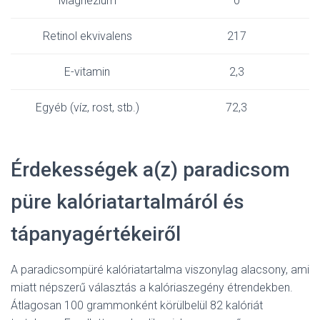
Magnézium
0
Retinol ekvivalens
217
E-vitamin
2,3
Egyéb (víz, rost, stb.)
72,3
Érdekességek a(z) paradicsom
püre kalóriatartalmáról és
tápanyagértékeiről
A paradicsompüré kalóriatartalma viszonylag alacsony, ami
miatt népszerű választás a kalóriaszegény étrendekben.
Átlagosan 100 grammonként körülbelül 82 kalóriát