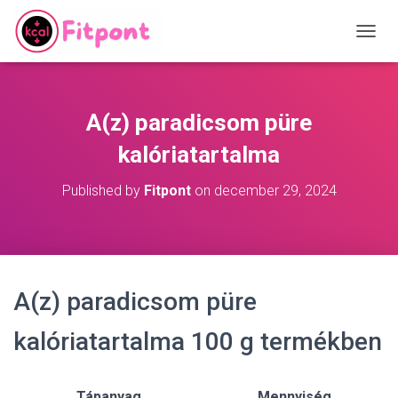
T
O
G
G
L
A(z) paradicsom püre
E
N
kalóriatartalma
A
V
Published by
Fitpont
on
december 29, 2024
I
G
A
T
I
O
A(z) paradicsom püre
N
kalóriatartalma 100 g termékben
Tápanyag
Mennyiség