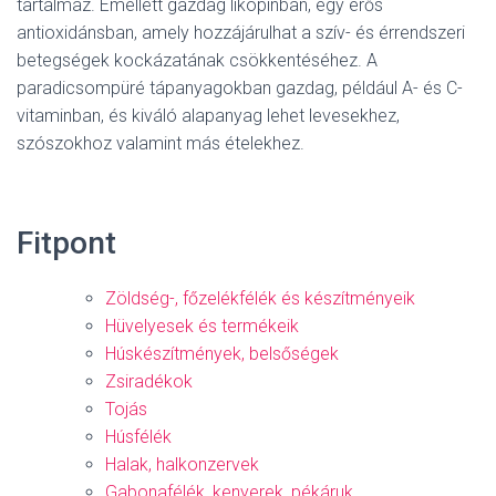
tartalmaz. Emellett gazdag likopinban, egy erős
antioxidánsban, amely hozzájárulhat a szív- és érrendszeri
betegségek kockázatának csökkentéséhez. A
paradicsompüré tápanyagokban gazdag, például A- és C-
vitaminban, és kiváló alapanyag lehet levesekhez,
szószokhoz valamint más ételekhez.
Fitpont
Zöldség-, főzelékfélék és készítményeik
Hüvelyesek és termékeik
Húskészítmények, belsőségek
Zsiradékok
Tojás
Húsfélék
Halak, halkonzervek
Gabonafélék, kenyerek, pékáruk