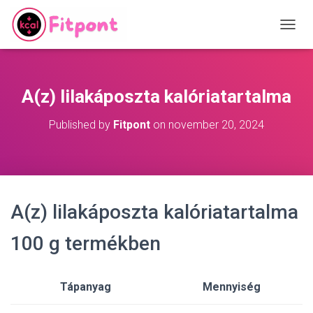
T
O
G
G
L
A(z) lilakáposzta kalóriatartalma
E
N
Published by
Fitpont
on
november 20, 2024
A
V
I
G
A
T
A(z) lilakáposzta kalóriatartalma
I
O
N
100 g termékben
Tápanyag
Mennyiség