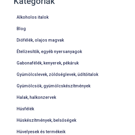
Kategóriák
Alkoholos italok
Blog
Diófélék, olajos magvak
Ételízesítők, egyéb nyersanyagok
Gabonafélék, kenyerek, pékáruk
Gyümölcslevek, zöldséglevek, üdítőitalok
Gyümölcsök, gyümölcskészítmények
Halak, halkonzervek
Húsfélék
Húskészítmények, belsőségek
Hüvelyesek és termékeik