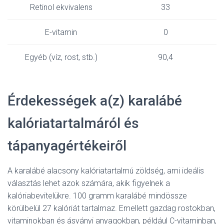
Retinol ekvivalens
33
E-vitamin
0
Egyéb (víz, rost, stb.)
90,4
Érdekességek a(z) karalábé
kalóriatartalmáról és
tápanyagértékeiről
A karalábé alacsony kalóriatartalmú zöldség, ami ideális
választás lehet azok számára, akik figyelnek a
kalóriabevitelükre. 100 gramm karalábé mindössze
körülbelül 27 kalóriát tartalmaz. Emellett gazdag rostokban,
vitaminokban és ásványi anyagokban, például C-vitaminban,