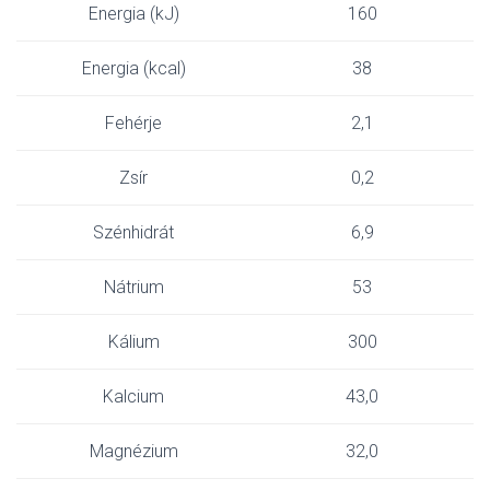
Energia (kJ)
160
Energia (kcal)
38
Fehérje
2,1
Zsír
0,2
Szénhidrát
6,9
Nátrium
53
Kálium
300
Kalcium
43,0
Magnézium
32,0