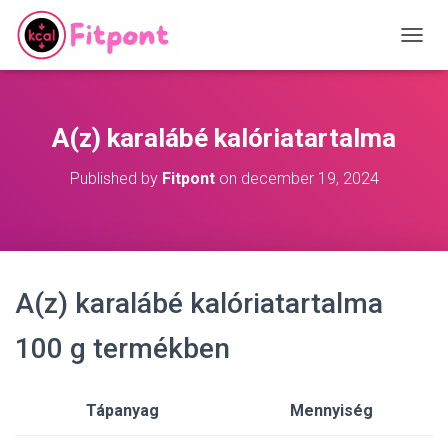
T
O
G
G
L
A(z) karalábé kalóriatartalma
E
N
Published by
Fitpont
on
december 19, 2024
A
V
I
G
A
T
A(z) karalábé kalóriatartalma
I
O
N
100 g termékben
Tápanyag
Mennyiség