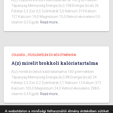
A(z) csiperke konzerv kalóriatartalma 100 g termékben
Tápanyag Mennyiség Energia (kJ) 108 Energia (kcal) 26
Fehérje 2,3 Zsír 0,5 Szénhidrát 3,0 Nátrium 319 Kálium
127 Kalcium 19,0 Magnézium 15,0 Retinol ekvivalens 0 E-
vitamin 0,0 Egyéb
Read more…
ZÖLDSÉG-, FŐZELÉKFÉLÉK ÉS KÉSZÍTMÉNYEIK
A(z) mirelit brokkoli kalóriatartalma
A(z) mirelit brokkoli kalóriatartalma 100 g termékben
Tápanyag Mennyiség Energia (kJ) 98 Energia (kcal) 24
Fehérje 3,3 Zsír 0,2 Szénhidrát 2,1 Nátrium 13 Kálium 373
Kalcium 105,0 Magnézium 24,0 Retinol ekvivalens 298 E-
vitamin 0,4 Egyéb
Read more…
A weboldalon a minőségi felhasználói élmény érdekében sütiket