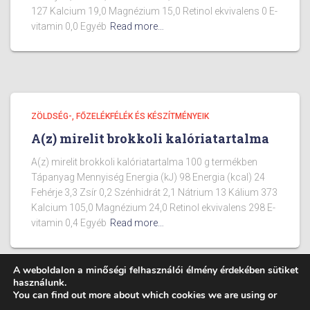
127 Kalcium 19,0 Magnézium 15,0 Retinol ekvivalens 0 E-
vitamin 0,0 Egyéb
Read more…
ZÖLDSÉG-, FŐZELÉKFÉLÉK ÉS KÉSZÍTMÉNYEIK
A(z) mirelit brokkoli kalóriatartalma
A(z) mirelit brokkoli kalóriatartalma 100 g termékben
Tápanyag Mennyiség Energia (kJ) 98 Energia (kcal) 24
Fehérje 3,3 Zsír 0,2 Szénhidrát 2,1 Nátrium 13 Kálium 373
Kalcium 105,0 Magnézium 24,0 Retinol ekvivalens 298 E-
vitamin 0,4 Egyéb
Read more…
A weboldalon a minőségi felhasználói élmény érdekében sütiket
használunk.
You can find out more about which cookies we are using or
BLOG
ÉTELEK KALÓRIA TARTALMA