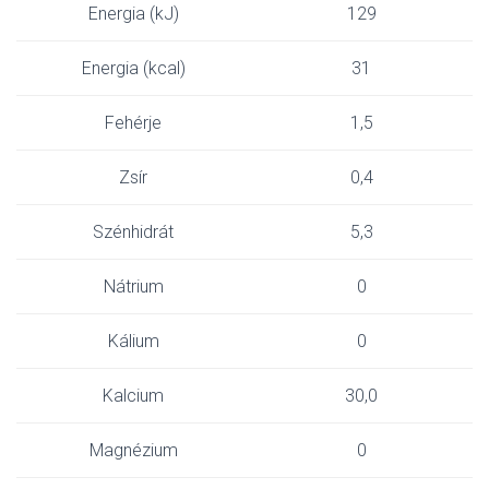
Energia (kJ)
129
Energia (kcal)
31
Fehérje
1,5
Zsír
0,4
Szénhidrát
5,3
Nátrium
0
Kálium
0
Kalcium
30,0
Magnézium
0