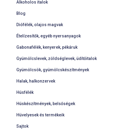
Alkoholos italok
Blog
Diófélék, olajos magvak
Ételízesítők, egyéb nyersanyagok
Gabonafélék, kenyerek, pékáruk
Gyümölcslevek, zöldséglevek, üdítőitalok
Gyümölcsök, gyümölcskészítmények
Halak, halkonzervek
Húsfélék
Húskészítmények, belsőségek
Hüvelyesek és termékeik
Sajtok