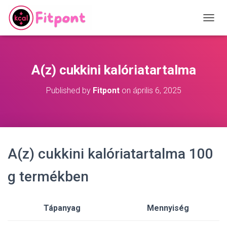
T
O
G
G
L
A(z) cukkini kalóriatartalma
E
N
Published by
Fitpont
on
április 6, 2025
A
V
I
G
A
T
A(z) cukkini kalóriatartalma 100
I
O
N
g termékben
Tápanyag
Mennyiség