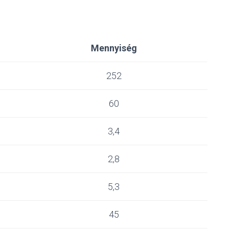
Mennyiség
252
60
3,4
2,8
5,3
45