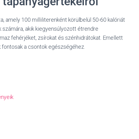
s tápanyagértékeiről
a, amely 100 milliliterenként körülbelül 50-60 kalóriát
zok számára, akik kiegyensúlyozott étrendre
maz fehérjéket, zsírokat és szénhidrátokat. Emellett
k fontosak a csontok egészségéhez.
ényeik