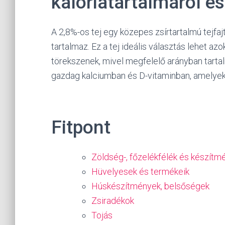
kalóriatartalmáról é
A 2,8%-os tej egy közepes zsírtartalmú tejfajt
tartalmaz. Ez a tej ideális választás lehet a
törekszenek, mivel megfelelő arányban tartal
gazdag kalciumban és D-vitaminban, amelye
Fitpont
Zöldség-, főzelékfélék és készítm
Hüvelyesek és termékeik
Húskészítmények, belsőségek
Zsiradékok
Tojás