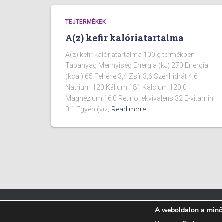
TEJTERMÉKEK
A(z) kefir kalóriatartalma
A(z) kefir kalóriatartalma 100 g termékben
Tápanyag Mennyiség Energia (kJ) 270 Energia
(kcal) 65 Fehérje 3,4 Zsír 3,6 Szénhidrát 4,6
Nátrium 120 Kálium 181 Kalcium 120,0
Magnézium 16,0 Retinol ekvivalens 32 E-vitamin
0,1 Egyéb (víz,
Read more…
A weboldalon a minős
BLOG
ÉTELEK KALÓRIA TARTALMA