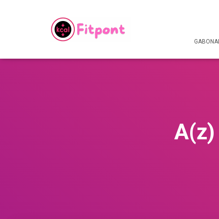
GABONAF
A(z)