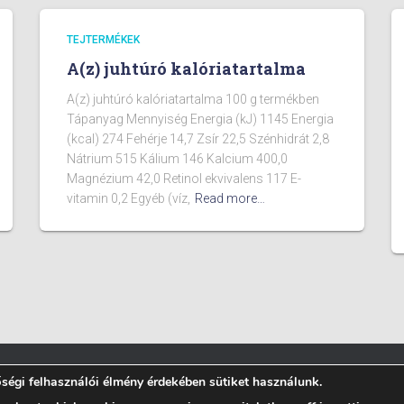
TEJTERMÉKEK
A(z) juhtúró kalóriatartalma
A(z) juhtúró kalóriatartalma 100 g termékben
Tápanyag Mennyiség Energia (kJ) 1145 Energia
(kcal) 274 Fehérje 14,7 Zsír 22,5 Szénhidrát 2,8
Nátrium 515 Kálium 146 Kalcium 400,0
Magnézium 42,0 Retinol ekvivalens 117 E-
vitamin 0,2 Egyéb (víz,
Read more…
égi felhasználói élmény érdekében sütiket használunk.