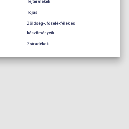
Tejtermékek
Tojás
Zöldség-, főzelékfélék és
készítményeik
Zsiradékok