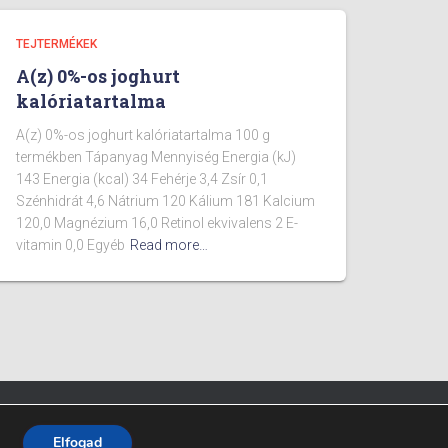
TEJTERMÉKEK
A(z) 0%-os joghurt
kalóriatartalma
A(z) 0%-os joghurt kalóriatartalma 100 g
termékben Tápanyag Mennyiség Energia (kJ)
143 Energia (kcal) 34 Fehérje 3,4 Zsír 0,1
Szénhidrát 4,6 Nátrium 120 Kálium 181 Kalcium
120,0 Magnézium 16,0 Retinol ekvivalens 2 E-
vitamin 0,0 Egyéb
Read more…
Fitpont - 2025 - Minden jog fenntartva.
Elfogad