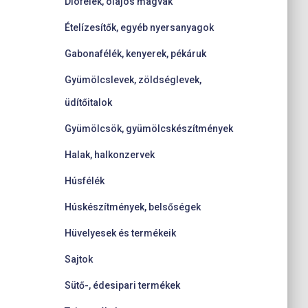
Diófélék, olajos magvak
Ételízesítők, egyéb nyersanyagok
Gabonafélék, kenyerek, pékáruk
Gyümölcslevek, zöldséglevek,
üdítőitalok
Gyümölcsök, gyümölcskészítmények
Halak, halkonzervek
Húsfélék
Húskészítmények, belsőségek
Hüvelyesek és termékeik
Sajtok
Sütő-, édesipari termékek