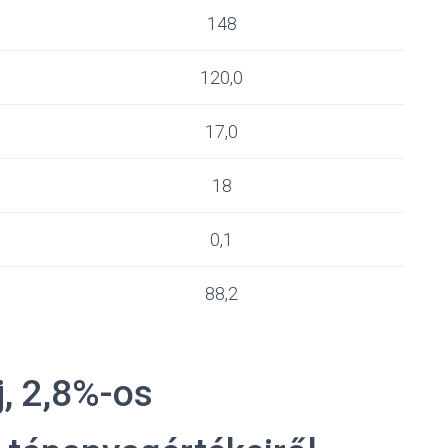
148
120,0
17,0
18
0,1
88,2
j, 2,8%-os