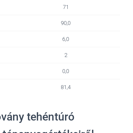
71
90,0
6,0
2
0,0
81,4
ovány tehéntúró