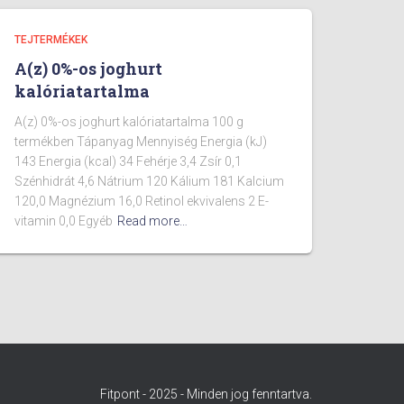
TEJTERMÉKEK
A(z) 0%-os joghurt
kalóriatartalma
A(z) 0%-os joghurt kalóriatartalma 100 g
termékben Tápanyag Mennyiség Energia (kJ)
143 Energia (kcal) 34 Fehérje 3,4 Zsír 0,1
Szénhidrát 4,6 Nátrium 120 Kálium 181 Kalcium
120,0 Magnézium 16,0 Retinol ekvivalens 2 E-
vitamin 0,0 Egyéb
Read more…
Fitpont - 2025 - Minden jog fenntartva.