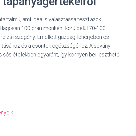
s tápanyagértékeiről
tartalmú, ami ideális választássá teszi azok
. Átlagosan 100 grammonként körülbelül 70-100
yire zsírszegény. Emellett gazdag fehérjében és
tartásához és a csontok egészségéhez. A sovány
s sós ételekben egyaránt, így könnyen beilleszthető
ényeik