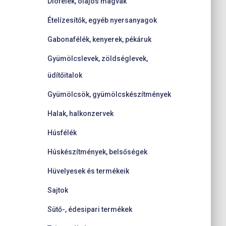
Diófélék, olajos magvak
Ételízesítők, egyéb nyersanyagok
Gabonafélék, kenyerek, pékáruk
Gyümölcslevek, zöldséglevek,
üdítőitalok
Gyümölcsök, gyümölcskészítmények
Halak, halkonzervek
Húsfélék
Húskészítmények, belsőségek
Hüvelyesek és termékeik
Sajtok
Sütő-, édesipari termékek