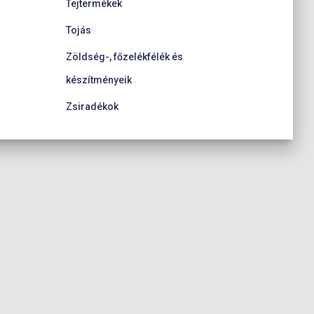
Tejtermékek
Tojás
Zöldség-, főzelékfélék és
készítményeik
Zsiradékok