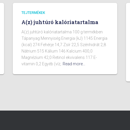
TEJTERMÉKEK
A(z) juhtúró kalóriatartalma
A(z) juhtúró kalóriatartalma 100 g termékben
Tápanyag Mennyiség Energia (kJ) 1145 Energia
(kcal) 274 Fehérje 14,7 Zsír 22,5 Szénhidrát 2,8
Nátrium 515 Kálium 146 Kalcium 400,0
Magnézium 42,0 Retinol ekvivalens 117 E-
vitamin 0,2 Egyéb (víz,
Read more…