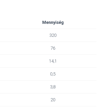
Mennyiség
320
76
14,1
0,5
3,8
20