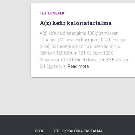
TEJTERMÉKEK
A(z) kefir kalóriatartalma
A(z) kefir kalóriatartalma 100 g termékben
Tápanyag Mennyiség Energia (kJ) 270 Energia
(kcal) 65 Fehérje 3,4 Zsír 3,6 Szénhidrát 4,6
Nátrium 120 Kálium 181 Kalcium 120,0
Magnézium 16,0 Retinol ekvivalens 32 E-vitamin
0,1 Egyéb (víz,
Read more…
BLOG
ÉTELEK KALÓRIA TARTALMA