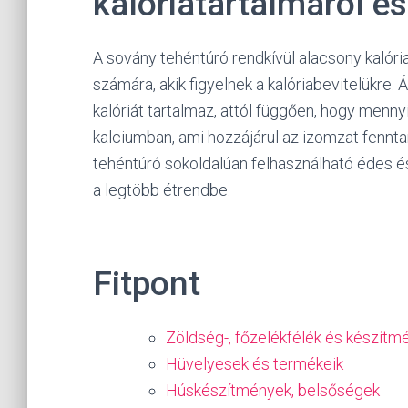
kalóriatartalmáról é
A sovány tehéntúró rendkívül alacsony kalória
számára, akik figyelnek a kalóriabevitelükre
kalóriát tartalmaz, attól függően, hogy menn
kalciumban, ami hozzájárul az izomzat fenn
tehéntúró sokoldalúan felhasználható édes é
a legtöbb étrendbe.
Fitpont
Zöldség-, főzelékfélék és készítm
Hüvelyesek és termékeik
Húskészítmények, belsőségek