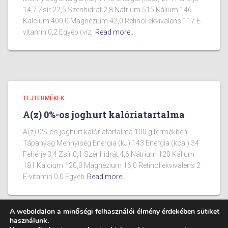
14,7 Zsír 22,5 Szénhidrát 2,8 Nátrium 515 Kálium 146
Kalcium 400,0 Magnézium 42,0 Retinol ekvivalens 117 E-
vitamin 0,2 Egyéb (víz,
Read more…
TEJTERMÉKEK
A(z) 0%-os joghurt kalóriatartalma
A(z) 0%-os joghurt kalóriatartalma 100 g termékben
Tápanyag Mennyiség Energia (kJ) 143 Energia (kcal) 34
Fehérje 3,4 Zsír 0,1 Szénhidrát 4,6 Nátrium 120 Kálium
181 Kalcium 120,0 Magnézium 16,0 Retinol ekvivalens 2
E-vitamin 0,0 Egyéb
Read more…
A weboldalon a minőségi felhasználói élmény érdekében sütiket
használunk.