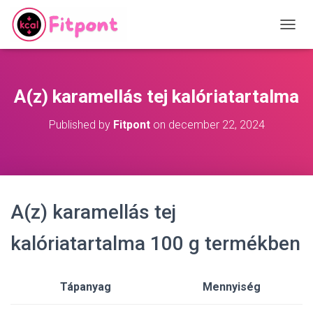
T
O
G
G
L
A(z) karamellás tej kalóriatartalma
E
N
Published by
Fitpont
on
december 22, 2024
A
V
I
G
A
T
A(z) karamellás tej
I
O
N
kalóriatartalma 100 g termékben
Tápanyag
Mennyiség