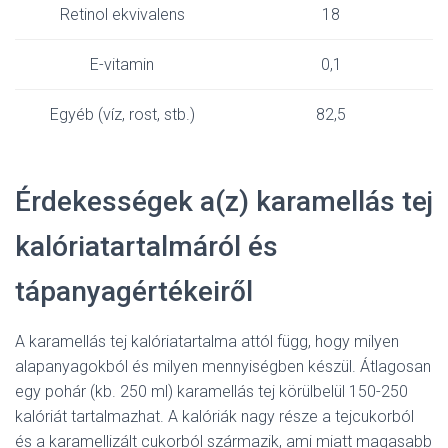
Retinol ekvivalens
18
E-vitamin
0,1
Egyéb (víz, rost, stb.)
82,5
Érdekességek a(z) karamellás tej
kalóriatartalmáról és
tápanyagértékeiről
A karamellás tej kalóriatartalma attól függ, hogy milyen
alapanyagokból és milyen mennyiségben készül. Átlagosan
egy pohár (kb. 250 ml) karamellás tej körülbelül 150-250
kalóriát tartalmazhat. A kalóriák nagy része a tejcukorból
és a karamellizált cukorból származik, ami miatt magasabb