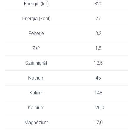
Energia (kJ)
320
Energia (kcal)
77
Fehérje
3,2
Zsír
1,5
Szénhidrát
12,5
Nátrium
45
Kálium
148
Kalcium
120,0
Magnézium
17,0