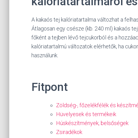
kalóriatartalmáról é
A kakaós tej kalóriatartalma változhat a felh
Átlagosan egy csésze (kb. 240 ml) kakaós tej 
főként a tejben lévő tejcukorból és a hozzá
kalóriatartalmú változatok elérhetők, ha cuk
használunk.
Fitpont
Zöldség-, főzelékfélék és készítm
Hüvelyesek és termékeik
Húskészítmények, belsőségek
Zsiradékok