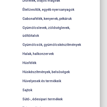
Diófélék, olajos magvak
Ételízesítők, egyéb nyersanyagok
Gabonafélék, kenyerek, pékáruk
Gyümölcslevek, zöldséglevek,
üdítőitalok
Gyümölcsök, gyümölcskészítmények
Halak, halkonzervek
Húsfélék
Húskészítmények, belsőségek
Hüvelyesek és termékeik
Sajtok
Sütő-, édesipari termékek