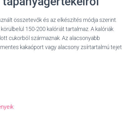
s tápanyagértékeiről
asznált összetevők és az elkészítés módja szerint.
körülbelül 150-200 kalóriát tartalmaz. A kalóriák
adott cukorból származnak. Az alacsonyabb
ormentes kakaóport vagy alacsony zsírtartalmú tejet
ényeik