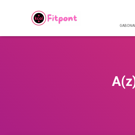
GABONAF
A(z