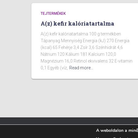
TEJTERMÉKEK
A(z) kefir kalóriatartalma
A(z) kefir kalóriatartalma 100 g termékben
Tápanyag Mennyiség Energia (kJ) 270 Energia
(kcal) 65 Fehérje 3,4 Zsír 3,6 Szénhidrát 4,6
Nátrium 120 Kálium 181 Kalcium 120,0
Magnézium 16,0 Retinol ekvivalens 32 E-vitamin
0,1 Egyéb (víz,
Read more…
A weboldalon a minős
BLOG
ÉTELEK KALÓRIA TARTALMA