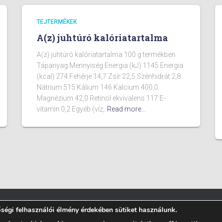
TEJTERMÉKEK
A(z) juhtúró kalóriatartalma
A(z) juhtúró kalóriatartalma 100 g termékben
Tápanyag Mennyiség Energia (kJ) 1145 Energia
(kcal) 274 Fehérje 14,7 Zsír 22,5 Szénhidrát 2,8
Nátrium 515 Kálium 146 Kalcium 400,0
Magnézium 42,0 Retinol ekvivalens 117 E-
vitamin 0,2 Egyéb (víz,
Read more…
égi felhasználói élmény érdekében sütiket használunk.