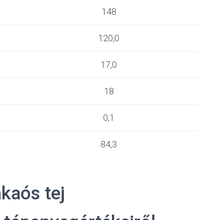
148
120,0
17,0
18
0,1
84,3
kaós tej