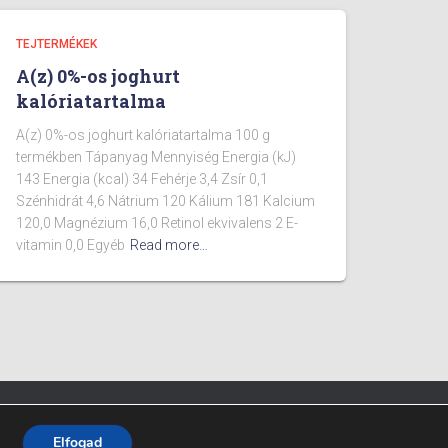
TEJTERMÉKEK
A(z) 0%-os joghurt
kalóriatartalma
A(z) 0%-os joghurt kalóriatartalma 100 g
termékben Tápanyag Mennyiség Energia (kJ)
143 Energia (kcal) 34 Fehérje 3,4 Zsír 0,1
Szénhidrát 4,6 Nátrium 120 Kálium 181 Kalcium
120,0 Magnézium 16,0 Retinol ekvivalens 2 E-
vitamin 0,0 Egyéb
Read more…
Fitpont - 2025 - Minden jog fenntartva.
Elfogad