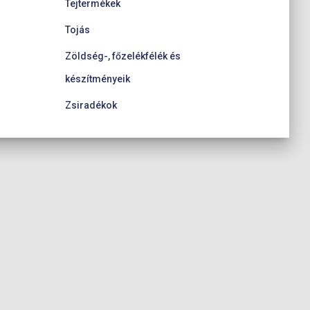
Tejtermékek
Tojás
Zöldség-, főzelékfélék és
készítményeik
Zsiradékok