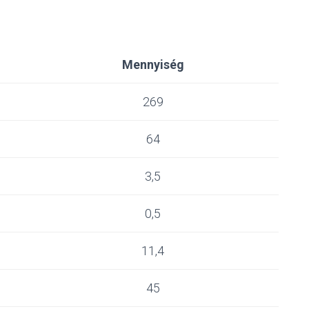
Mennyiség
269
64
3,5
0,5
11,4
45