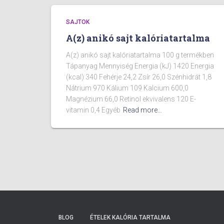
SAJTOK
A(z) anikó sajt kalóriatartalma
A(z) anikó sajt kalóriatartalma 100 g termékben
Tápanyag Mennyiség Energia (kJ) 1420 Energia
(kcal) 340 Fehérje 24,2 Zsír 26,0 Szénhidrát 1,8
Nátrium 970 Kálium 109 Kalcium 600,0
Magnézium 66,0 Retinol ekvivalens 120 E-
vitamin 0,4 Egyéb
Read more…
BLOG
ÉTELEK KALÓRIA TARTALMA