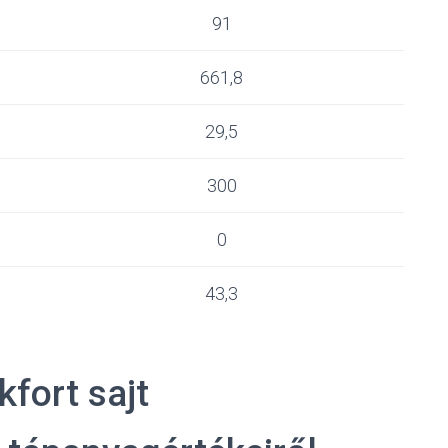
91
661,8
29,5
300
0
43,3
kfort sajt