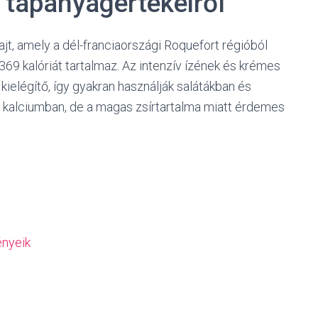
s tápanyagértékeiről
ajt, amely a dél-franciaországi Roquefort régióból
369 kalóriát tartalmaz. Az intenzív ízének és krémes
ielégítő, így gyakran használják salátákban és
 kalciumban, de a magas zsírtartalma miatt érdemes
ényeik