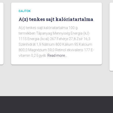
SAJTOK
A(z) tenkes sajt kalóriatartalma
A(z) tenkes sajt kalóriatartalma 100 g
termékben Tápanyag Mennyiség Energia (kJ)
1115 Energia (kcal) 267 Fehérje 27,8 Zsír 16,3
Szénhidrát 1,9 Nátrium 800 Kálium 95 Kalcium
800,0 Magnézium 59,0 Retinol ekvivalens 177 E-
vitamin 0,2 Egyéb
Read more…