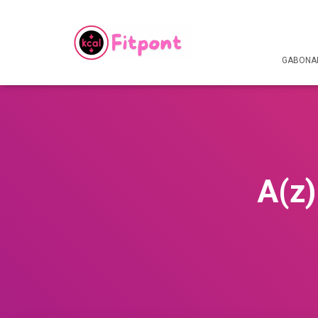
GABONAF
A(z)