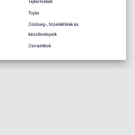
Tejtermékek
Tojás
Zöldség-, főzelékfélék és
készítményeik
Zsiradékok