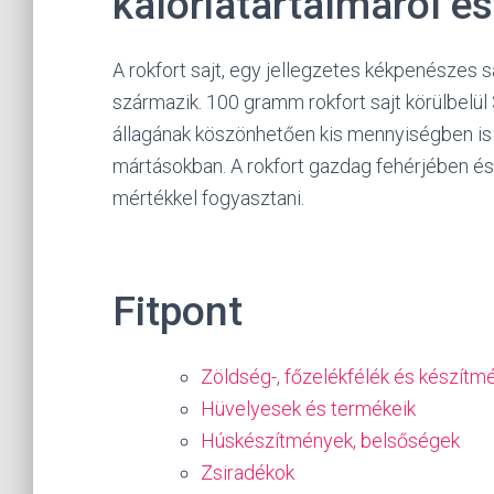
kalóriatartalmáról é
A rokfort sajt, egy jellegzetes kékpenészes s
származik. 100 gramm rokfort sajt körülbelül 
állagának köszönhetően kis mennyiségben is k
mártásokban. A rokfort gazdag fehérjében és
mértékkel fogyasztani.
Fitpont
Zöldség-, főzelékfélék és készítm
Hüvelyesek és termékeik
Húskészítmények, belsőségek
Zsiradékok