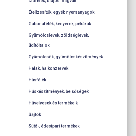
Diófélék, olajos magvak
Ételízesítők, egyéb nyersanyagok
Gabonafélék, kenyerek, pékáruk
Gyümölcslevek, zöldséglevek,
üdítőitalok
Gyümölcsök, gyümölcskészítmények
Halak, halkonzervek
Húsfélék
Húskészítmények, belsőségek
Hüvelyesek és termékeik
Sajtok
Sütő-, édesipari termékek