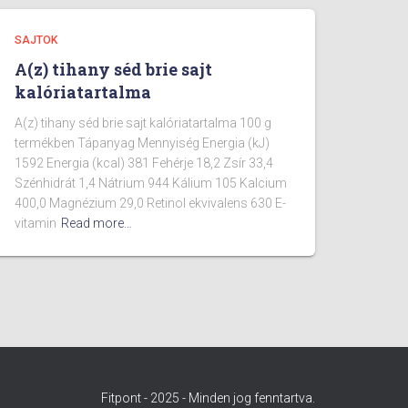
SAJTOK
A(z) tihany séd brie sajt
kalóriatartalma
A(z) tihany séd brie sajt kalóriatartalma 100 g
termékben Tápanyag Mennyiség Energia (kJ)
1592 Energia (kcal) 381 Fehérje 18,2 Zsír 33,4
Szénhidrát 1,4 Nátrium 944 Kálium 105 Kalcium
400,0 Magnézium 29,0 Retinol ekvivalens 630 E-
vitamin
Read more…
Fitpont - 2025 - Minden jog fenntartva.