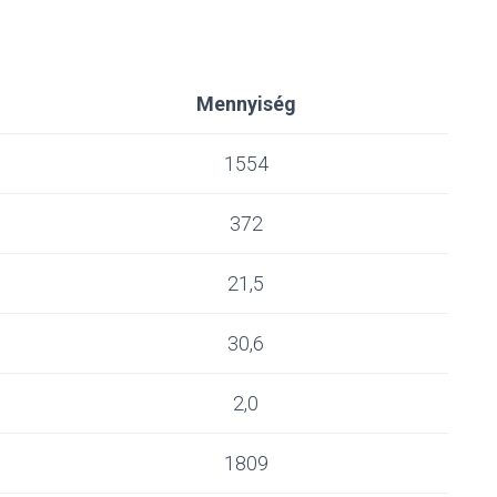
Mennyiség
1554
372
21,5
30,6
2,0
1809