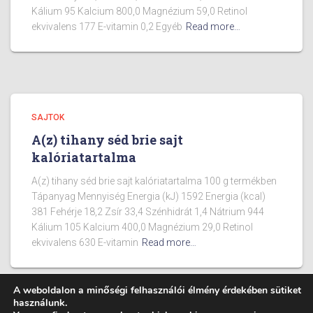
Kálium 95 Kalcium 800,0 Magnézium 59,0 Retinol
ekvivalens 177 E-vitamin 0,2 Egyéb
Read more…
SAJTOK
A(z) tihany séd brie sajt
kalóriatartalma
A(z) tihany séd brie sajt kalóriatartalma 100 g termékben
Tápanyag Mennyiség Energia (kJ) 1592 Energia (kcal)
381 Fehérje 18,2 Zsír 33,4 Szénhidrát 1,4 Nátrium 944
Kálium 105 Kalcium 400,0 Magnézium 29,0 Retinol
ekvivalens 630 E-vitamin
Read more…
A weboldalon a minőségi felhasználói élmény érdekében sütiket
használunk.