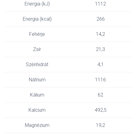
Energia (kJ)
1112
Energia (kcal)
266
Fehérje
14,2
Zsír
21,3
Szénhidrát
4,1
Nátrium
1116
Kálium
62
Kalcium
492,5
Magnézium
19,2