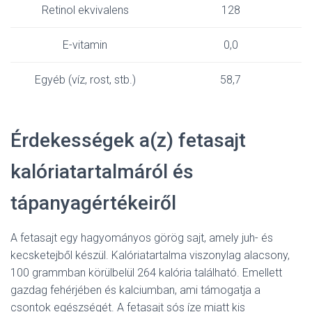
Retinol ekvivalens
128
E-vitamin
0,0
Egyéb (víz, rost, stb.)
58,7
Érdekességek a(z) fetasajt
kalóriatartalmáról és
tápanyagértékeiről
A fetasajt egy hagyományos görög sajt, amely juh- és
kecsketejből készül. Kalóriatartalma viszonylag alacsony,
100 grammban körülbelül 264 kalória található. Emellett
gazdag fehérjében és kalciumban, ami támogatja a
csontok egészségét. A fetasajt sós íze miatt kis