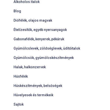
Alkoholos italok
Blog
Diófélék, olajos magvak
Ételízesítők, egyéb nyersanyagok
Gabonafélék, kenyerek, pékáruk
Gyümölcslevek, zöldséglevek, üdítőitalok
Gyümölcsök, gyümölcskészítmények
Halak, halkonzervek
Húsfélék
Húskészítmények, belsőségek
Hüvelyesek és termékeik
Sajtok