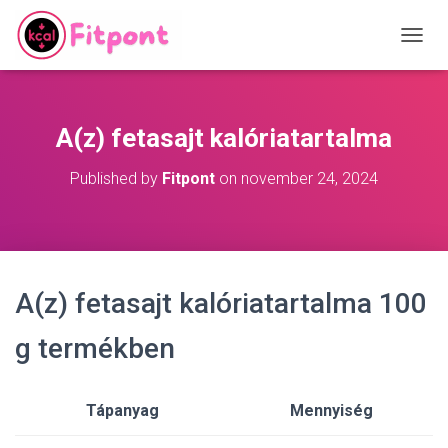
T
O
G
G
L
A(z) fetasajt kalóriatartalma
E
N
Published by
Fitpont
on
november 24, 2024
A
V
I
G
A
T
A(z) fetasajt kalóriatartalma 100
I
O
N
g termékben
Tápanyag
Mennyiség