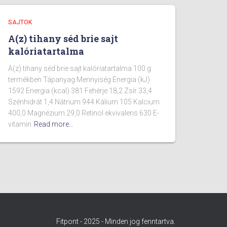
SAJTOK
A(z) tihany séd brie sajt
kalóriatartalma
A(z) tihany séd brie sajt kalóriatartalma 100 g
termékben Tápanyag Mennyiség Energia (kJ)
1592 Energia (kcal) 381 Fehérje 18,2 Zsír 33,4
Szénhidrát 1,4 Nátrium 944 Kálium 105 Kalcium
400,0 Magnézium 29,0 Retinol ekvivalens 630 E-
vitamin
Read more…
Fitpont - 2025 - Minden jog fenntartva.