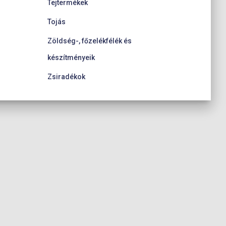
Tejtermékek
Tojás
Zöldség-, főzelékfélék és
készítményeik
Zsiradékok