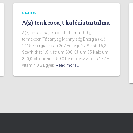
SAJTOK
A(z) tenkes sajt kalóriatartalma
A(z) tenkes sajt kalóriatartalma 100 g
termékben Tápanyag Mennyiség Energia (kJ)
1115 Energia (kcal) 267 Fehérje 27,8 Zsír 16,3
Szénhidrát 1,9 Nátrium 800 Kálium 95 Kalcium
800,0 Magnézium 59,0 Retinol ekvivalens 177 E-
vitamin 0,2 Egyéb
Read more…