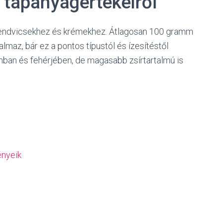
s tápanyagértékeiről
szendvicsekhez és krémekhez. Átlagosan 100 gramm
almaz, bár ez a pontos típustól és ízesítéstől
mban és fehérjében, de magasabb zsírtartalmú is
ényeik