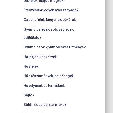
Diófélék, olajos magvak
Ételízesítők, egyéb nyersanyagok
Gabonafélék, kenyerek, pékáruk
Gyümölcslevek, zöldséglevek,
üdítőitalok
Gyümölcsök, gyümölcskészítmények
Halak, halkonzervek
Húsfélék
Húskészítmények, belsőségek
Hüvelyesek és termékeik
Sajtok
Sütő-, édesipari termékek