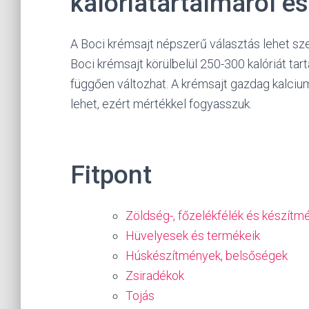
kalóriatartalmáról é
A Boci krémsajt népszerű választás lehet 
Boci krémsajt körülbelül 250-300 kalóriát tart
függően változhat. A krémsajt gazdag kalciu
lehet, ezért mértékkel fogyasszuk.
Fitpont
Zöldség-, főzelékfélék és készítm
Hüvelyesek és termékeik
Húskészítmények, belsőségek
Zsiradékok
Tojás