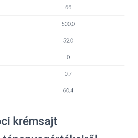
66
500,0
52,0
0
0,7
60,4
ci krémsajt