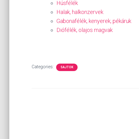
Húsfélék
Halak, halkonzervek
Gabonafélék, kenyerek, pékáruk
Diófélék, olajos magvak
Categories:
SAJTOK