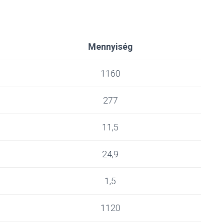
Mennyiség
1160
277
11,5
24,9
1,5
1120