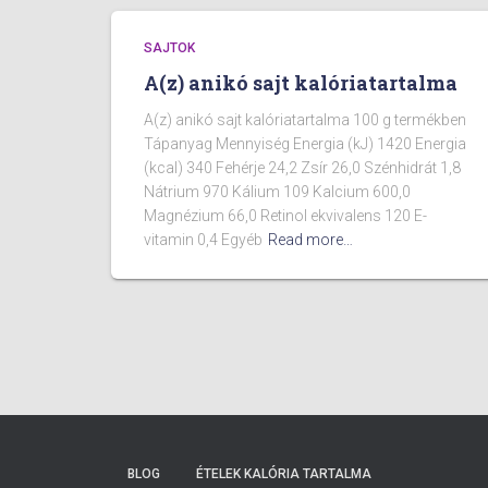
SAJTOK
A(z) anikó sajt kalóriatartalma
A(z) anikó sajt kalóriatartalma 100 g termékben
Tápanyag Mennyiség Energia (kJ) 1420 Energia
(kcal) 340 Fehérje 24,2 Zsír 26,0 Szénhidrát 1,8
Nátrium 970 Kálium 109 Kalcium 600,0
Magnézium 66,0 Retinol ekvivalens 120 E-
vitamin 0,4 Egyéb
Read more…
BLOG
ÉTELEK KALÓRIA TARTALMA