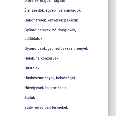
Diófélék, olajos magvak
Ételízesítők, egyéb nyersanyagok
Gabonafélék, kenyerek, pékáruk
Gyümölcslevek, zöldséglevek,
üdítőitalok
Gyümölcsök, gyümölcskészítmények
Halak, halkonzervek
Húsfélék
Húskészítmények, belsőségek
Hüvelyesek és termékeik
Sajtok
Sütő-, édesipari termékek