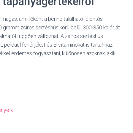
s tápanyagértékeiről
 magas, ami főként a benne található jelentős
 gramm zsíros sertéshús körülbelül 300-350 kalóriát
talmától függően változhat. A zsíros sertéshús
 például fehérjéket és B-vitaminokat is tartalmaz.
kkel érdemes fogyasztani, különösen azoknak, akik
ényeik