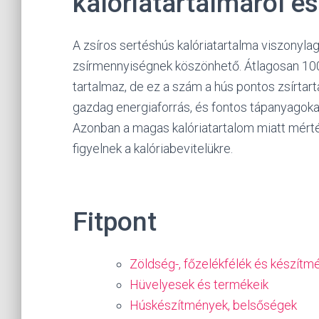
kalóriatartalmáról é
A zsíros sertéshús kalóriatartalma viszonylag
zsírmennyiségnek köszönhető. Átlagosan 100
tartalmaz, de ez a szám a hús pontos zsírtar
gazdag energiaforrás, és fontos tápanyagokat,
Azonban a magas kalóriatartalom miatt mérté
figyelnek a kalóriabevitelükre.
Fitpont
Zöldség-, főzelékfélék és készítm
Hüvelyesek és termékeik
Húskészítmények, belsőségek