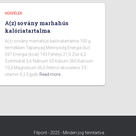
HÚSFÉLÉK
A(z) sovány marhahús
kalóriatartalma
A(z) sovány marhahús kalóriatartalma 100 g
termékben Tápanyag Mennyiség Energia (kJ)
597 Energia (kcal) 143 Fehérje 21,0 Zsír 6,2
Szénhidrát 0,6 Nátrium 50 Kálium 360 Kalcium
10,0 Magnézium 36,0 Retinol ekvivalens 3 E-
vitamin 0,2 Egyéb
Read more…
Fitpont - 2025 - Minden jog fenntartva.