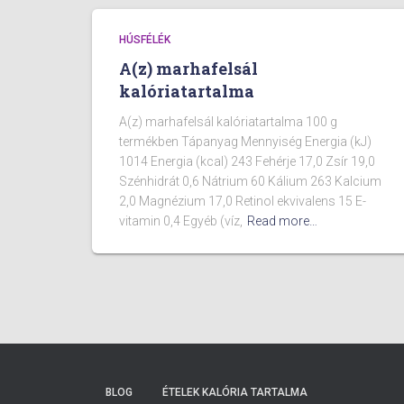
HÚSFÉLÉK
A(z) marhafelsál
kalóriatartalma
A(z) marhafelsál kalóriatartalma 100 g
termékben Tápanyag Mennyiség Energia (kJ)
1014 Energia (kcal) 243 Fehérje 17,0 Zsír 19,0
Szénhidrát 0,6 Nátrium 60 Kálium 263 Kalcium
2,0 Magnézium 17,0 Retinol ekvivalens 15 E-
vitamin 0,4 Egyéb (víz,
Read more…
BLOG
ÉTELEK KALÓRIA TARTALMA