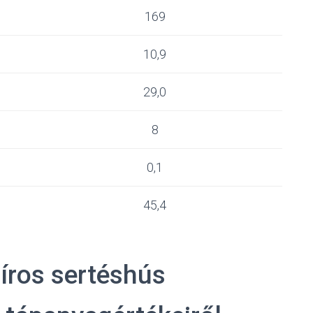
169
10,9
29,0
8
0,1
45,4
íros sertéshús