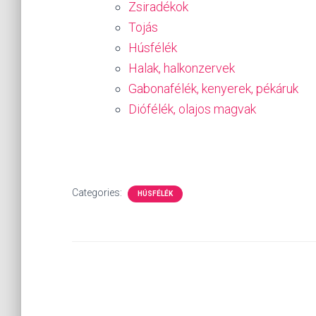
Zsiradékok
Tojás
Húsfélék
Halak, halkonzervek
Gabonafélék, kenyerek, pékáruk
Diófélék, olajos magvak
Categories:
HÚSFÉLÉK