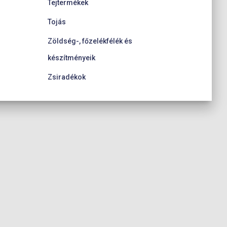
Tejtermékek
Tojás
Zöldség-, főzelékfélék és
készítményeik
Zsiradékok