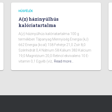
HÚSFÉLÉK
A(z) házinyúlhús
kalóriatartalma
A(z) házinyúlhús kalóriatartalma 100 g
termékben Tápanyag Mennyiség Energia (kJ)
662 Energia (kcal) 158 Fehérje 21,0 Zsír 8,0
Szénhidrát 0,4 Nátrium 58 Kálium 383 Kalcium
19,0 Magnézium 20,0 Retinol ekvivalens 10 E-
vitamin 0,1 Egyéb (víz,
Read more…